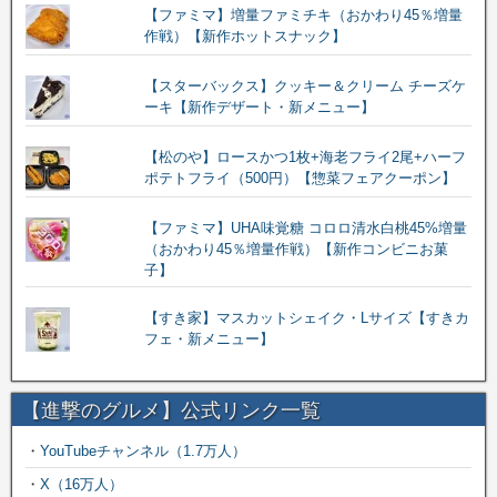
【ファミマ】増量ファミチキ（おかわり45％増量
作戦）【新作ホットスナック】
【スターバックス】クッキー＆クリーム チーズケ
ーキ【新作デザート・新メニュー】
【松のや】ロースかつ1枚+海老フライ2尾+ハーフ
ポテトフライ（500円）【惣菜フェアクーポン】
【ファミマ】UHA味覚糖 コロロ清水白桃45%増量
（おかわり45％増量作戦）【新作コンビニお菓
子】
【すき家】マスカットシェイク・Lサイズ【すきカ
フェ・新メニュー】
【進撃のグルメ】公式リンク一覧
・
YouTubeチャンネル（1.7万人）
・
X（16万人）