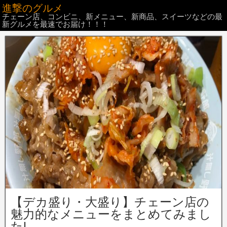
進撃のグルメ
チェーン店、コンビニ、新メニュー、新商品、スイーツなどの最
新グルメを最速でお届け！！！
【デカ盛り・大盛り】チェーン店の
魅力的なメニューをまとめてみまし
た!