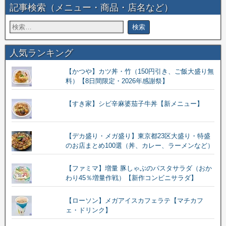
記事検索（メニュー・商品・店名など）
人気ランキング
【かつや】カツ丼・竹（150円引き、ご飯大盛り無
料）【8日間限定・2026年感謝祭】
【すき家】シビ辛麻婆茄子牛丼【新メニュー】
【デカ盛り・メガ盛り】東京都23区大盛り・特盛
のお店まとめ100選（丼、カレー、ラーメンなど）
【ファミマ】増量 豚しゃぶのパスタサラダ（おか
わり45％増量作戦）【新作コンビニサラダ】
【ローソン】メガアイスカフェラテ【マチカフ
ェ・ドリンク】