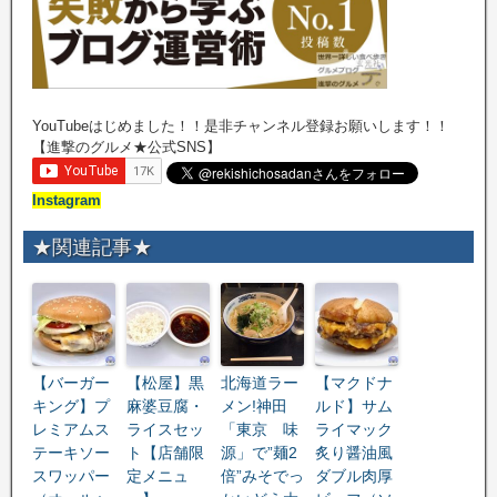
YouTubeはじめました！！是非チャンネル登録お願いします！！
【進撃のグルメ★公式SNS】
Instagram
★関連記事★
【バーガー
【松屋】黒
北海道ラー
【マクドナ
キング】プ
麻婆豆腐・
メン!神田
ルド】サム
レミアムス
ライスセッ
「東京 味
ライマック
テーキソー
ト【店舗限
源」で”麺2
炙り醤油風
スワッパー
定メニュ
倍”みそでっ
ダブル肉厚