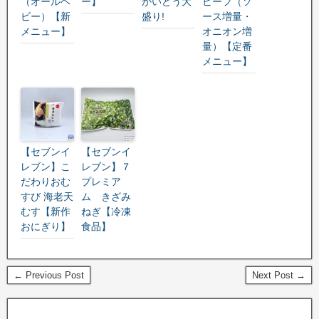
（オールヘ
ー】
かいどう大
ビーフ（ソ
ビー）【新
盛り!
ース増量・
メニュー】
オニオン増
量）【定番
メニュー】
【セブンイ
【セブンイ
レブン】こ
レブン】７
だわりおむ
プレミア
すび 海老天
ム きざみ
むす【新作
ねぎ【冷凍
おにぎり】
食品】
← Previous Post
Next Post →