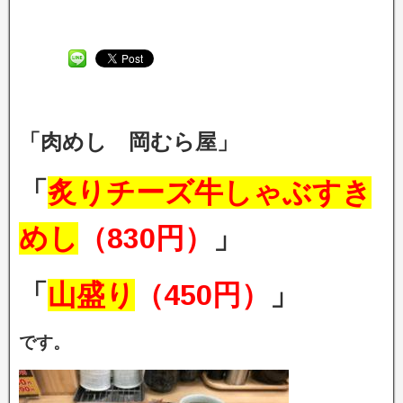
「肉めし 岡むら
屋」
「
炙りチーズ牛しゃぶすき
めし
（830円）
」
「
山盛り
（450円）
」
です。