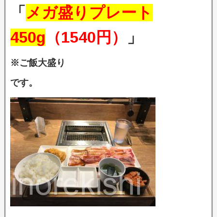
「
メガ盛りプレート
450g
（1540円）
」
※ご飯大盛り
です。