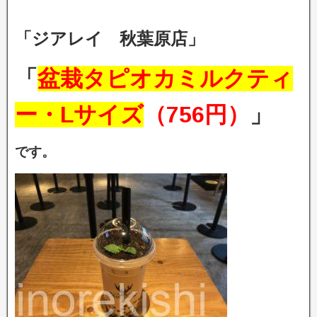
「ジアレイ 秋葉原店」
「
盆栽タピオカミルクティ
ー・Lサイズ
（756円）
」
です。