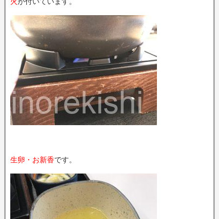
火
が付いています。
生卵・お新香
です。