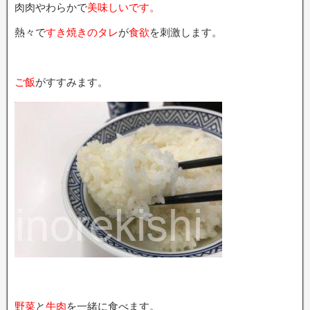
肉肉やわらかで
美味しいです。
熱々で
すき焼きのタレ
が
食欲
を刺激します。
ご飯
がすすみます。
野菜
と
牛肉
を一緒に食べます。