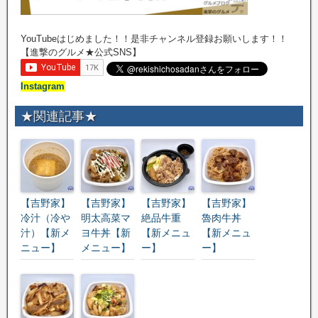
YouTubeはじめました！！是非チャンネル登録お願いします！！
【進撃のグルメ★公式SNS】
Instagram
★関連記事★
【吉野家】
【吉野家】
【吉野家】
【吉野家】
冷汁（冷や
明太高菜マ
絶品牛重
魯肉牛丼
汁）【新メ
ヨ牛丼【新
【新メニュ
【新メニュ
ニュー】
メニュー】
ー】
ー】