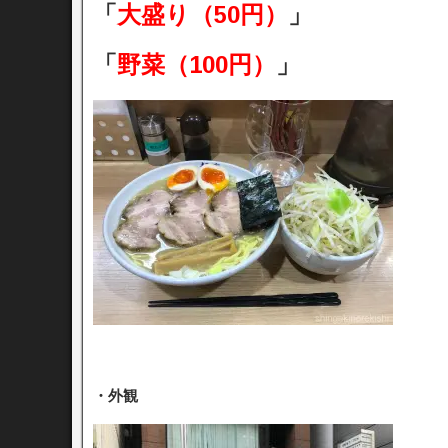
「
大盛り（50円）
」
「
野菜（100円）
」
・外観