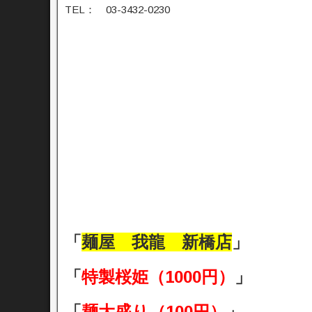
TEL： 03-3432-0230
「
麺屋 我龍 新橋店
」
「
特製桜姫（1000円）
」
「
麺大盛り（100円）
」