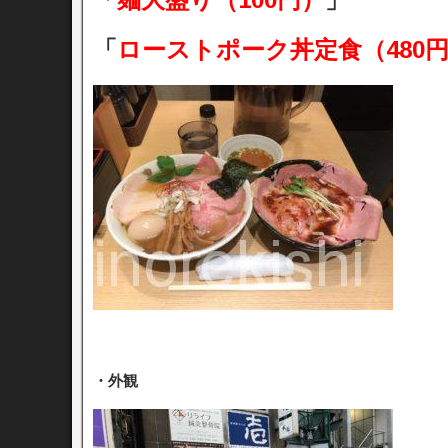
「
ローストポーク丼定食（480
・外観