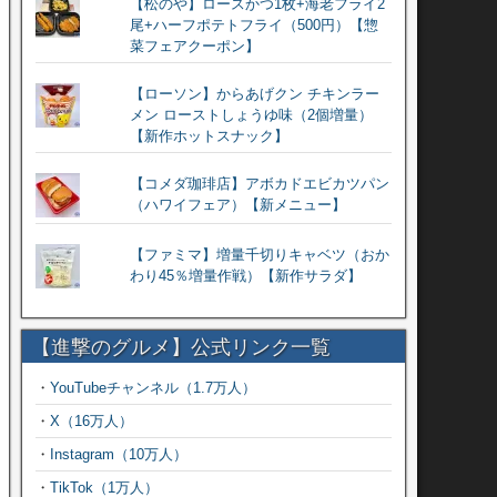
【松のや】ロースかつ1枚+海老フライ2
尾+ハーフポテトフライ（500円）【惣
菜フェアクーポン】
【ローソン】からあげクン チキンラー
メン ローストしょうゆ味（2個増量）
【新作ホットスナック】
【コメダ珈琲店】アボカドエビカツパン
（ハワイフェア）【新メニュー】
【ファミマ】増量千切りキャベツ（おか
わり45％増量作戦）【新作サラダ】
【進撃のグルメ】公式リンク一覧
・
YouTubeチャンネル（1.7万人）
・
X（16万人）
・
Instagram（10万人）
・
TikTok（1万人）