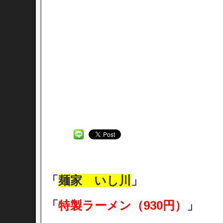
「
麺家 いし川
」
「
特製ラーメン（930円）
」