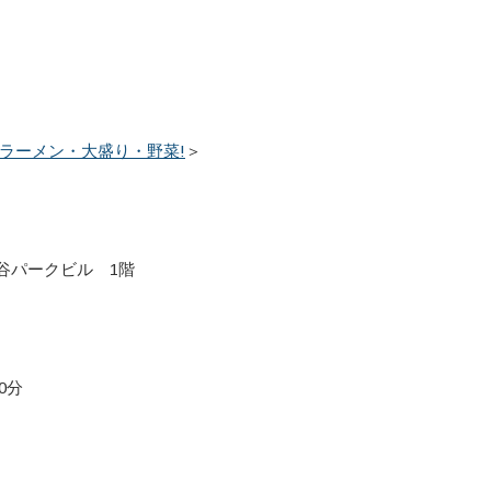
製ラーメン・大盛り・野菜!
＞
日比谷パークビル 1階
0分