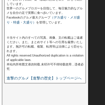
しています。
世界一のグルメブロガーを目指して、毎日魅力的なグル
メを自分の足で実際に食べ歩いています。
（デカ盛り・メガ盛
Facebookのグルメ最大グループ
り・特盛・大盛り）
を管理しています。
※当サイト内のすべての写真、画像、文の転載はご遠慮
ください。また、まとめサイト等への引用を厳禁いたし
ます。無許可の転載、複製、転用等は法律により罰せら
れます。
All rights reserved.Unauthorized duplication is a violation
of applicable laws.
本站內所有图文请勿转载.未经许可不得转载使用，违者必
究.
進撃のグルメ【進撃の歴史】トップページへ