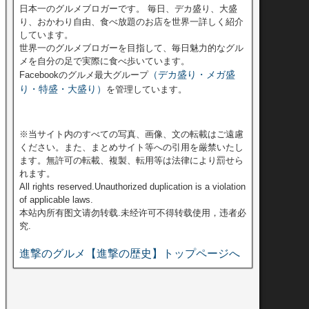
日本一のグルメブロガーです。 毎日、デカ盛り、大盛
り、おかわり自由、食べ放題のお店を世界一詳しく紹介
しています。
世界一のグルメブロガーを目指して、毎日魅力的なグル
メを自分の足で実際に食べ歩いています。
（デカ盛り・メガ盛
Facebookのグルメ最大グループ
り・特盛・大盛り）
を管理しています。
※当サイト内のすべての写真、画像、文の転載はご遠慮
ください。また、まとめサイト等への引用を厳禁いたし
ます。無許可の転載、複製、転用等は法律により罰せら
れます。
All rights reserved.Unauthorized duplication is a violation
of applicable laws.
本站內所有图文请勿转载.未经许可不得转载使用，违者必
究.
進撃のグルメ【進撃の歴史】トップページへ