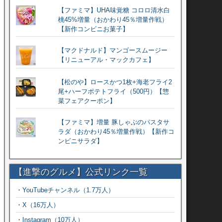
【ファミマ】UHA味覚糖 コロロ清水白
桃45%増量（おかわり45％増量作戦）
【新作コンビニお菓子】
【マクドナルド】マンゴースムージー
【リニューアル・マックカフェ】
【松のや】ロースかつ1枚+海老フライ2
尾+ハーフポテトフライ（500円）【惣
菜フェアクーポン】
【ファミマ】増量 豚しゃぶのパスタサ
ラダ（おかわり45％増量作戦）【新作コ
ンビニサラダ】
【進撃のグルメ】公式リンク一覧
・
YouTubeチャンネル（1.7万人）
・
X（16万人）
・
Instagram（10万人）