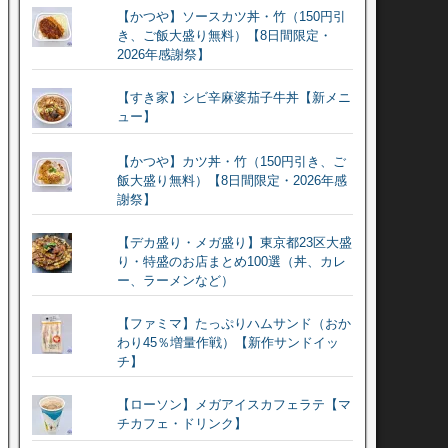
【かつや】ソースカツ丼・竹（150円引
き、ご飯大盛り無料）【8日間限定・
2026年感謝祭】
【すき家】シビ辛麻婆茄子牛丼【新メニ
ュー】
【かつや】カツ丼・竹（150円引き、ご
飯大盛り無料）【8日間限定・2026年感
謝祭】
【デカ盛り・メガ盛り】東京都23区大盛
り・特盛のお店まとめ100選（丼、カレ
ー、ラーメンなど）
【ファミマ】たっぷりハムサンド（おか
わり45％増量作戦）【新作サンドイッ
チ】
【ローソン】メガアイスカフェラテ【マ
チカフェ・ドリンク】