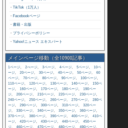
・
TikTok（1万人）
・
Facebookページ
・
書籍・出版
・
プライバシーポリシー
・
Yahoo!ニュース エキスパート
メインページ移動（全10900記事）
,
,
,
,
,
1ページ
2ぺージ
3ページ
4ページ
5ページ
10ペ
,
,
,
,
,
ージ
20ページ
30ページ
40ページ
50ページ
60
,
,
,
,
,
ページ
70ページ
80ページ
90ページ
100ページ
,
,
,
,
110ページ
120ページ
130ページ
140ページ
150ペ
,
,
,
,
ージ
160ページ
170ページ
180ページ
190ペー
,
,
,
,
,
ジ
200ページ
210ページ
220ページ
230ページ
,
,
,
,
240ページ
250ページ
260ページ
270ページ
280ペ
,
,
,
,
ージ
290ページ
300ページ
310ページ
320ペー
,
,
,
,
,
ジ
330ページ
340ページ
350ページ
360ページ
,
,
,
,
370ページ
380ページ
390ページ
400ページ
410ペ
,
,
,
,
ージ
420ページ
430ページ
440ページ
450ペー
,
,
,
,
,
ジ
460ページ
470ページ
480ページ
490ページ