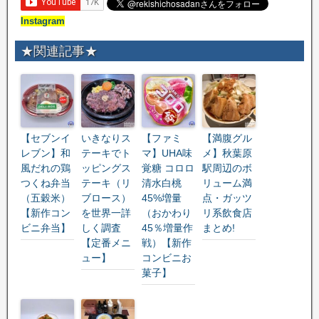
Instagram
★関連記事★
【セブンイ
いきなりス
【ファミ
【満腹グル
レブン】和
テーキでト
マ】UHA味
メ】秋葉原
風だれの鶏
ッピングス
覚糖 コロロ
駅周辺のボ
つくね弁当
テーキ（リ
清水白桃
リューム満
（五穀米）
ブロース）
45%増量
点・ガッツ
【新作コン
を世界一詳
（おかわり
リ系飲食店
ビニ弁当】
しく調査
45％増量作
まとめ!
【定番メニ
戦）【新作
ュー】
コンビニお
菓子】