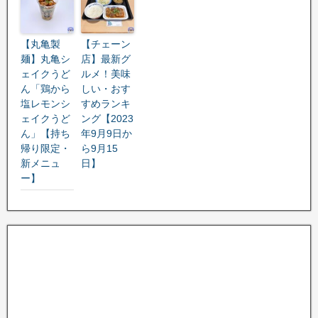
【丸亀製
【チェーン
麺】丸亀シ
店】最新グ
ェイクうど
ルメ！美味
ん「鶏から
しい・おす
塩レモンシ
すめランキ
ェイクうど
ング【2023
ん」【持ち
年9月9日か
帰り限定・
ら9月15
新メニュ
日】
ー】