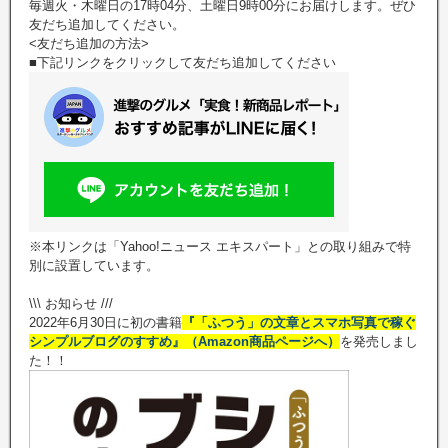
毎週火・木曜日の17時04分、土曜日9時00分にお届けします。ぜひ
友だち追加してください。
<友だち追加の方法>
■下記リンクをクリックして友だち追加してください
※本リンクは「Yahoo!ニュース エキスパート」との取り組みで特
別に設置しています。
\\\ お知らせ ///
2022年6月30日に初の書籍
『「ふつう」の文章とスマホ写真で稼ぐ
シンプルブログのすすめ』（Amazon商品ページへ）
を発売しまし
た！！