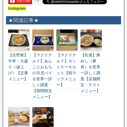
Instagram
★関連記事★
【吉野家】
【マクドナ
【マクドナ
【松屋】豚
牛丼・大盛
ルド】あん
ルド】ホッ
めし（豚
り（値上
ことおもち
トケーキセ
丼）を世界
げ）【定番
の月見パイ
ット【朝マ
一詳しく調
メニュー】
を世界一詳
ックメニュ
査【店舗限
しく調査
ー】
定・テスト
【期間限定
メニュー】
メニュー】