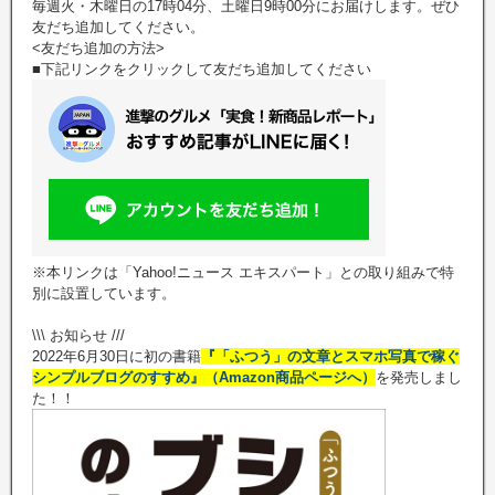
毎週火・木曜日の17時04分、土曜日9時00分にお届けします。ぜひ
友だち追加してください。
<友だち追加の方法>
■下記リンクをクリックして友だち追加してください
※本リンクは「Yahoo!ニュース エキスパート」との取り組みで特
別に設置しています。
\\\ お知らせ ///
2022年6月30日に初の書籍
『「ふつう」の文章とスマホ写真で稼ぐ
シンプルブログのすすめ』（Amazon商品ページへ）
を発売しまし
た！！