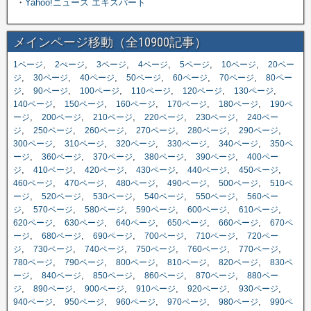
・
Yahoo!ニュース エキスパート
メインページ移動（全10900記事）
,
,
,
,
,
,
1ページ
2ぺージ
3ページ
4ページ
5ページ
10ページ
20ペー
,
,
,
,
,
,
ジ
30ページ
40ページ
50ページ
60ページ
70ページ
80ペー
,
,
,
,
,
,
ジ
90ページ
100ページ
110ページ
120ページ
130ページ
,
,
,
,
,
140ページ
150ページ
160ページ
170ページ
180ページ
190ペ
,
,
,
,
,
ージ
200ページ
210ページ
220ページ
230ページ
240ペー
,
,
,
,
,
,
ジ
250ページ
260ページ
270ページ
280ページ
290ページ
,
,
,
,
,
300ページ
310ページ
320ページ
330ページ
340ページ
350ペ
,
,
,
,
,
ージ
360ページ
370ページ
380ページ
390ページ
400ペー
,
,
,
,
,
,
ジ
410ページ
420ページ
430ページ
440ページ
450ページ
,
,
,
,
,
460ページ
470ページ
480ページ
490ページ
500ページ
510ペ
,
,
,
,
,
ージ
520ページ
530ページ
540ページ
550ページ
560ペー
,
,
,
,
,
,
ジ
570ページ
580ページ
590ページ
600ページ
610ページ
,
,
,
,
,
620ページ
630ページ
640ページ
650ページ
660ページ
670ペ
,
,
,
,
,
ージ
680ページ
690ページ
700ページ
710ページ
720ペー
,
,
,
,
,
,
ジ
730ページ
740ページ
750ページ
760ページ
770ページ
,
,
,
,
,
780ページ
790ページ
800ページ
810ページ
820ページ
830ペ
,
,
,
,
,
ージ
840ページ
850ページ
860ページ
870ページ
880ペー
,
,
,
,
,
,
ジ
890ページ
900ページ
910ページ
920ページ
930ページ
,
,
,
,
,
940ページ
950ページ
960ページ
970ページ
980ページ
990ペ