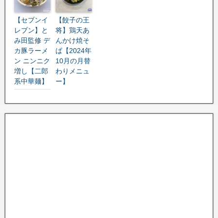
【セブンイ
【餃子の王
レブン】と
将】鶏天あ
み田監修 デ
んかけ焼そ
カ豚ラーメ
ば【2024年
ン ニンニク
10月の月替
増し【二郎
わりメニュ
系中華麺】
ー】