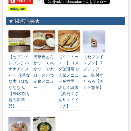
Instagram
★関連記事★
【セブンイ
浅草橋とん
【ミニトー
【セブンイ
レブン】バ
かつ!「いち
スト】コメ
レブン】７
ナナアイス
かつ」で大
ダ珈琲店で
プレミア
バー 花菜な
ロースかつ
人気メニュ
ム 味付き
な実（はな
定食メニュ
ーを世界一
とろろ【チ
なななみ）
ー!
詳しく調査
ルド惣菜】
【SNSで話
【具だくさ
題の新商
んサンドイ
品】
ッチ】