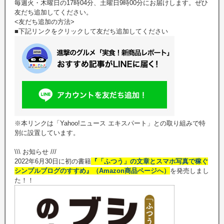
毎週火・木曜日の17時04分、土曜日9時00分にお届けします。ぜひ
友だち追加してください。
<友だち追加の方法>
■下記リンクをクリックして友だち追加してください
※本リンクは「Yahoo!ニュース エキスパート」との取り組みで特
別に設置しています。
\\\ お知らせ ///
2022年6月30日に初の書籍
『「ふつう」の文章とスマホ写真で稼ぐ
シンプルブログのすすめ』（Amazon商品ページへ）
を発売しまし
た！！