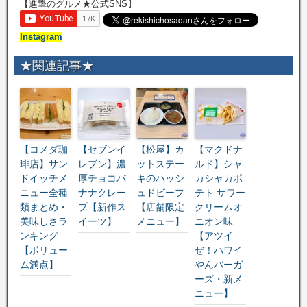
【進撃のグルメ★公式SNS】
Instagram
★関連記事★
【コメダ珈
【セブンイ
【松屋】カ
【マクドナ
琲店】サン
レブン】濃
ットステー
ルド】シャ
ドイッチメ
厚チョコバ
キのハッシ
カシャカポ
ニュー全種
ナナクレー
ュドビーフ
テト サワー
類まとめ・
プ【新作ス
【店舗限定
クリームオ
美味しさラ
イーツ】
メニュー】
ニオン味
ンキング
【アツイ
【ボリュー
ぜ！ハワイ
ム満点】
やんバーガ
ーズ・新メ
ニュー】