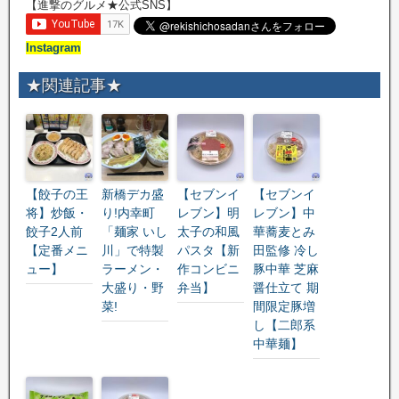
【進撃のグルメ★公式SNS】
Instagram
★関連記事★
【餃子の王
新橋デカ盛
【セブンイ
【セブンイ
将】炒飯・
り!内幸町
レブン】明
レブン】中
餃子2人前
「麺家 いし
太子の和風
華蕎麦とみ
【定番メニ
川」で特製
パスタ【新
田監修 冷し
ュー】
ラーメン・
作コンビニ
豚中華 芝麻
大盛り・野
弁当】
醤仕立て 期
菜!
間限定豚増
し【二郎系
中華麺】