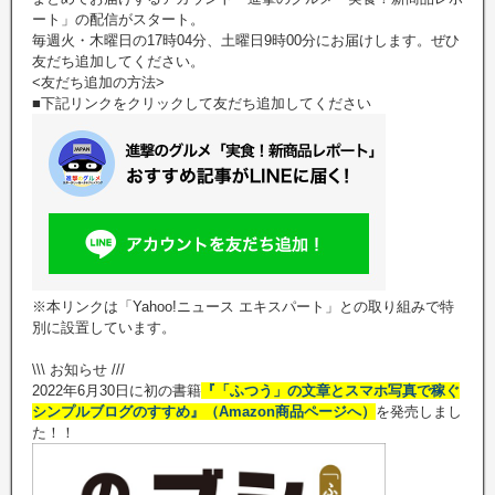
ート」の配信がスタート。
毎週火・木曜日の17時04分、土曜日9時00分にお届けします。ぜひ
友だち追加してください。
<友だち追加の方法>
■下記リンクをクリックして友だち追加してください
※本リンクは「Yahoo!ニュース エキスパート」との取り組みで特
別に設置しています。
\\\ お知らせ ///
2022年6月30日に初の書籍
『「ふつう」の文章とスマホ写真で稼ぐ
シンプルブログのすすめ』（Amazon商品ページへ）
を発売しまし
た！！