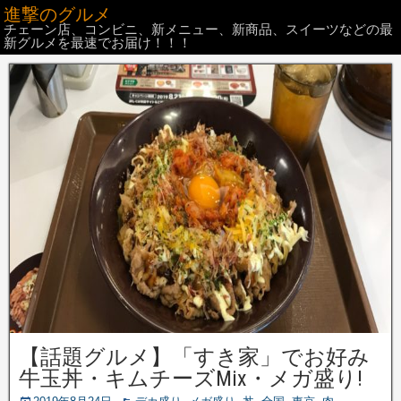
進撃のグルメ
チェーン店、コンビニ、新メニュー、新商品、スイーツなどの最
新グルメを最速でお届け！！！
【話題グルメ】「すき家」でお好み
牛玉丼・キムチーズMix・メガ盛り!