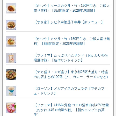
【かつや】ソースカツ丼・竹（150円引き、ご飯大
盛り無料）【8日間限定・2026年感謝祭】
【すき家】シビ辛麻婆茄子牛丼【新メニュー】
【かつや】カツ丼・竹（150円引き、ご飯大盛り無
料）【8日間限定・2026年感謝祭】
【ファミマ】たっぷりハムサンド（おかわり45％
増量作戦）【新作サンドイッチ】
【デカ盛り・メガ盛り】東京都23区大盛り・特盛
のお店まとめ100選（丼、カレー、ラーメンなど）
【ローソン】メガアイスカフェラテ【マチカフ
ェ・ドリンク】
【ファミマ】UHA味覚糖 コロロ清水白桃45%増量
（おかわり45％増量作戦）【新作コンビニお菓
子】