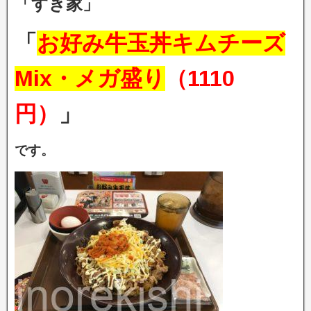
「すき家」
「
お好み牛玉丼キムチーズ
Mix・メガ盛り
（1110
円）
」
です。