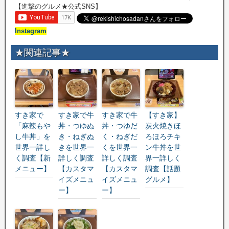
【進撃のグルメ★公式SNS】
Instagram
★関連記事★
すき家で
すき家で牛
すき家で牛
【すき家】
「麻辣もや
丼・つゆぬ
丼・つゆだ
炭火焼きほ
し牛丼」を
き・ねぎぬ
く・ねぎだ
ろほろチキ
世界一詳し
きを世界一
くを世界一
ン牛丼を世
く調査【新
詳しく調査
詳しく調査
界一詳しく
メニュー】
【カスタマ
【カスタマ
調査【話題
イズメニュ
イズメニュ
グルメ】
ー】
ー】