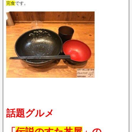
完食
です。
話題グルメ
「
伝説のすた丼屋
」の