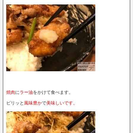
焼肉
に
ラー油
をかけて食べます。
ピリッと
風味豊か
で
美味しいです。