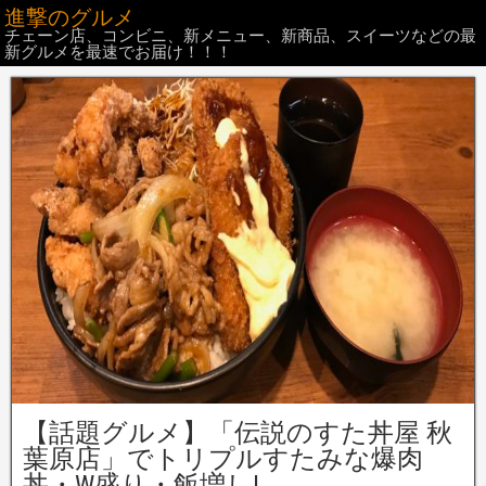
進撃のグルメ
チェーン店、コンビニ、新メニュー、新商品、スイーツなどの最
新グルメを最速でお届け！！！
【話題グルメ】「伝説のすた丼屋 秋
葉原店」でトリプルすたみな爆肉
丼・W盛り・飯増し!