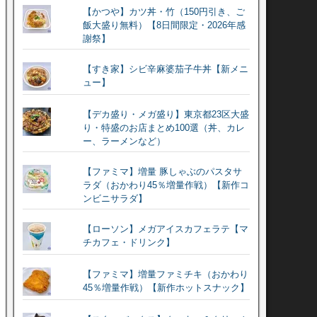
【かつや】カツ丼・竹（150円引き、ご
飯大盛り無料）【8日間限定・2026年感
謝祭】
【すき家】シビ辛麻婆茄子牛丼【新メニ
ュー】
【デカ盛り・メガ盛り】東京都23区大盛
り・特盛のお店まとめ100選（丼、カレ
ー、ラーメンなど）
【ファミマ】増量 豚しゃぶのパスタサ
ラダ（おかわり45％増量作戦）【新作コ
ンビニサラダ】
【ローソン】メガアイスカフェラテ【マ
チカフェ・ドリンク】
【ファミマ】増量ファミチキ（おかわり
45％増量作戦）【新作ホットスナック】