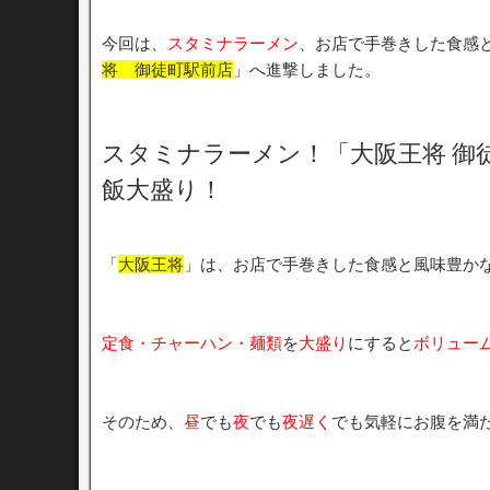
今回は、
スタミナラーメン
、お店で手巻きした食感
将 御徒町駅前店
」へ進撃しました。
スタミナラーメン！「大阪王将 御
飯大盛り！
「
大阪王将
」は、お店で手巻きした食感と風味豊か
定食・チャーハン・麺類
を
大盛り
にすると
ボリュー
そのため、
昼
でも
夜
でも
夜遅く
でも気軽にお腹を満