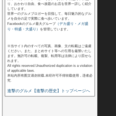
り、おかわり自由、食べ放題のお店を世界一詳しく紹介
しています。
世界一のグルメブロガーを目指して、毎日魅力的なグル
メを自分の足で実際に食べ歩いています。
（デカ盛り・メガ盛
Facebookのグルメ最大グループ
り・特盛・大盛り）
を管理しています。
※当サイト内のすべての写真、画像、文の転載はご遠慮
ください。また、まとめサイト等への引用を厳禁いたし
ます。無許可の転載、複製、転用等は法律により罰せら
れます。
All rights reserved.Unauthorized duplication is a violation
of applicable laws.
本站內所有图文请勿转载.未经许可不得转载使用，违者必
究.
進撃のグルメ【進撃の歴史】トップページへ