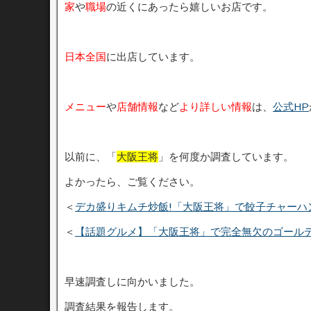
家
や
職場
の近くにあったら嬉しいお店です。
日本全国
に出店しています。
メニュー
や
店舗情報
など
より詳しい情報
は、
公式HP
以前に、「
大阪王将
」を何度か調査しています。
よかったら、ご覧ください。
＜
デカ盛りキムチ炒飯!「大阪王将」で餃子チャーハ
＜
【話題グルメ】「大阪王将」で完全無欠のゴールデ
早速調査しに向かいました。
調査結果を報告します。