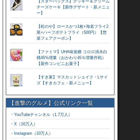
【スターバックス】クッキー＆クリーム
チーズケーキ【新作デザート・新メニュ
ー】
【松のや】ロースかつ1枚+海老フライ2
尾+ハーフポテトフライ（500円）【惣
菜フェアクーポン】
【ファミマ】UHA味覚糖 コロロ清水白
桃45%増量（おかわり45％増量作戦）
【新作コンビニお菓子】
【すき家】マスカットシェイク・Lサイ
ズ【すきカフェ・新メニュー】
【進撃のグルメ】公式リンク一覧
・
YouTubeチャンネル（1.7万人）
・
X（16万人）
・
Instagram（10万人）