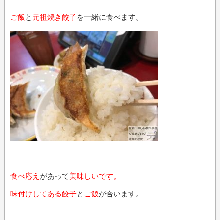
ご飯
と
元祖焼き餃子
を一緒に食べます。
食べ応え
があって
美味しいです。
味付けしてある餃子
と
ご飯
が合います。