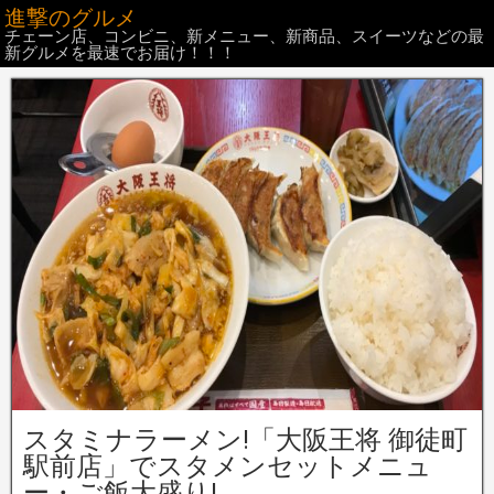
進撃のグルメ
チェーン店、コンビニ、新メニュー、新商品、スイーツなどの最
新グルメを最速でお届け！！！
スタミナラーメン!「大阪王将 御徒町
駅前店」でスタメンセットメニュ
ー・ご飯大盛り!