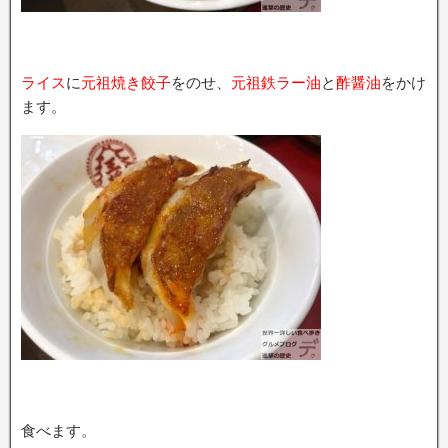
ライス
に
元祖焼き餃子
をのせ、
元祖鉄ラー油
と
酢醤油
をかけ
ます。
食べます。