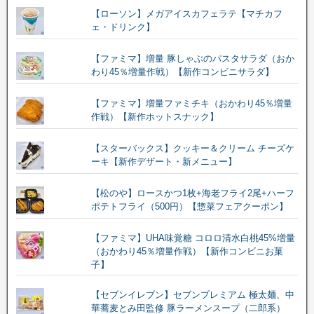
【ローソン】メガアイスカフェラテ【マチカフ
ェ・ドリンク】
【ファミマ】増量 豚しゃぶのパスタサラダ（おか
わり45％増量作戦）【新作コンビニサラダ】
【ファミマ】増量ファミチキ（おかわり45％増量
作戦）【新作ホットスナック】
【スターバックス】クッキー＆クリーム チーズケ
ーキ【新作デザート・新メニュー】
【松のや】ロースかつ1枚+海老フライ2尾+ハーフ
ポテトフライ（500円）【惣菜フェアクーポン】
【ファミマ】UHA味覚糖 コロロ清水白桃45%増量
（おかわり45％増量作戦）【新作コンビニお菓
子】
【セブンイレブン】セブンプレミアム 極太麺、中
華蕎麦とみ田監修 豚ラーメンスープ（二郎系）