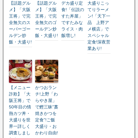
【話題グル
【話題グル
デカ盛り定
大盛りこっ
メ】「大阪
メ】「大阪
食!「伝説の
てりラーメ
王将」で完
王将」で完
すた丼屋」
ン!「天下一
全無欠のス
全無欠のゴ
ですたみな
品 上野ア
ーパーゴー
ールデン炒
ライス・肉
メ横店」で
ルデン炒
飯・大盛り!
飯増し!
スペシャル
飯・大盛り!
定食!深夜営
業あり!
【メニュー
かつおラン
詐欺】「大
チ!上野「わ
阪王将」で
らやき屋」
50年目の情
で鰹三昧”藁
熱カツ丼・
焼きかつを
大盛りを世
定食”!ご飯
界一詳しく
大盛り・お
調査しまし
かわり自由!