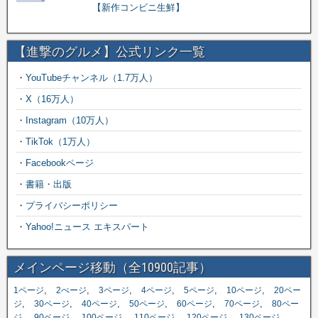
【新作コンビニ生鮮】
【進撃のグルメ】公式リンク一覧
・
YouTubeチャンネル（1.7万人）
・
X（16万人）
・
Instagram（10万人）
・
TikTok（1万人）
・
Facebookページ
・
書籍・出版
・
プライバシーポリシー
・
Yahoo!ニュース エキスパート
メインページ移動（全10900記事）
,
,
,
,
,
,
1ページ
2ぺージ
3ページ
4ページ
5ページ
10ページ
20ペー
,
,
,
,
,
,
ジ
30ページ
40ページ
50ページ
60ページ
70ページ
80ペー
,
,
,
,
,
,
ジ
90ページ
100ページ
110ページ
120ページ
130ページ