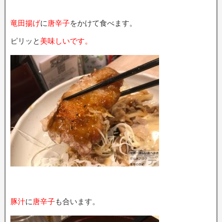
竜田揚げ
に
唐辛子
をかけて食べます。
ピリッと
美味しいです。
豚汁
に
唐辛子
も合います。