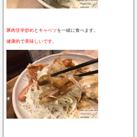
豚肉甘辛炒め
と
キャベツ
を一緒に食べます。
健康的
で
美味しいです。