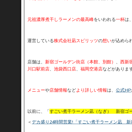
元祖濃厚煮干しラーメンの最高峰
をいわれる
一杯
は
運営している
株式会社凪スピリッツ
の
想い
が込めら
店舗は、
新宿ゴールデン街店（本館、別館）
、
西新
川口駅前店
、
池袋西口店
、
福岡空港店
などがありま
メニュー
や
店舗情報
など
より詳しい情報
は、
公式HP
以前に、「
すごい煮干ラーメン凪（なぎ） 新宿ゴ
＜
デカ盛り24時間営業!「すごい煮干ラーメン凪 