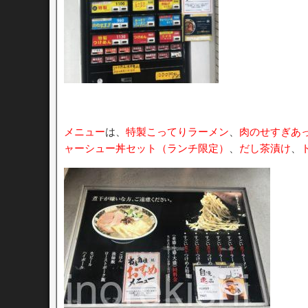
メニュー
は、
特製こってりラーメン
、
肉のせすぎあ
ャーシュー丼セット（ランチ限定）
、
だし茶漬け
、