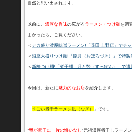
自然と思い出されます。
以前に、
濃厚な旨味
の広がる
ラーメン・つけ麺
を調
よかったら、ご覧ください。
＜
デカ盛り濃厚味噌ラーメン!「花田 上野店」でチ
＜
銀座大盛りつけ麺!「朧月（おぼろづき）」で特製
＜
新橋つけ麺!「煮干麺 月と鼈（すっぽん）」で濃
今回は、新たに
魅力的なお店
を紹介します。
「
すごい煮干ラーメン凪（なぎ）
」です。
”
我が煮干に一片の悔いなし
”元祖濃厚煮干しラーメ