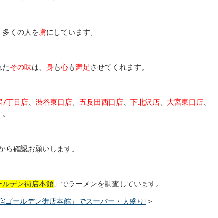
、多くの人を
虜
にしています。
れた
その味
は、
身
も
心
も
満足
させてくれます。
宿7丁目店
、
渋谷東口店
、
五反田西口店
、
下北沢店
、
大宮東口店
、
す。
から確認お願いします。
ールデン街店本館
」でラーメンを調査しています。
新宿ゴールデン街店本館」でスーパー・大盛り!
＞