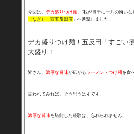
今回は、
デカ盛りつけ麺
、”我が煮干に一片の悔いな
（なぎ） 西五反田店
」へ進撃しました。
デカ盛りつけ麺！五反田「すごい煮
大盛り！
皆さん、
濃厚な旨味
が広がる
ラーメン・つけ麺
を食
言われてみれば、そう思うはずです。
濃厚な旨味
を堪能した経験は、忘れられません。