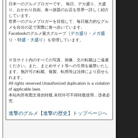
日本一のグルメブロガーです。 毎日、デカ盛り、大盛
り、おかわり自由、食べ放題のお店を世界一詳しく紹介
しています。
世界一のグルメブロガーを目指して、毎日魅力的なグル
メを自分の足で実際に食べ歩いています。
（デカ盛り・メガ盛
Facebookのグルメ最大グループ
り・特盛・大盛り）
を管理しています。
※当サイト内のすべての写真、画像、文の転載はご遠慮
ください。また、まとめサイト等への引用を厳禁いたし
ます。無許可の転載、複製、転用等は法律により罰せら
れます。
All rights reserved.Unauthorized duplication is a violation
of applicable laws.
本站內所有图文请勿转载.未经许可不得转载使用，违者必
究.
進撃のグルメ【進撃の歴史】トップページへ