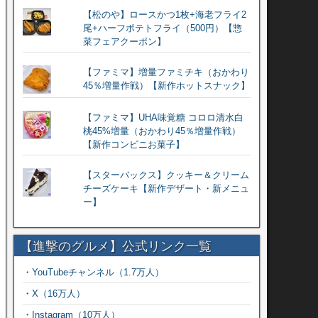
【松のや】ロースかつ1枚+海老フライ2
尾+ハーフポテトフライ（500円）【惣
菜フェアクーポン】
【ファミマ】増量ファミチキ（おかわり
45％増量作戦）【新作ホットスナック】
【ファミマ】UHA味覚糖 コロロ清水白
桃45%増量（おかわり45％増量作戦）
【新作コンビニお菓子】
【スターバックス】クッキー＆クリーム
チーズケーキ【新作デザート・新メニュ
ー】
【進撃のグルメ】公式リンク一覧
・
YouTubeチャンネル（1.7万人）
・
X（16万人）
・
Instagram（10万人）