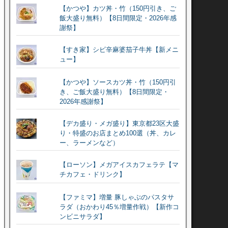
【かつや】カツ丼・竹（150円引き、ご
飯大盛り無料）【8日間限定・2026年感
謝祭】
【すき家】シビ辛麻婆茄子牛丼【新メニ
ュー】
【かつや】ソースカツ丼・竹（150円引
き、ご飯大盛り無料）【8日間限定・
2026年感謝祭】
【デカ盛り・メガ盛り】東京都23区大盛
り・特盛のお店まとめ100選（丼、カレ
ー、ラーメンなど）
【ローソン】メガアイスカフェラテ【マ
チカフェ・ドリンク】
【ファミマ】増量 豚しゃぶのパスタサ
ラダ（おかわり45％増量作戦）【新作コ
ンビニサラダ】