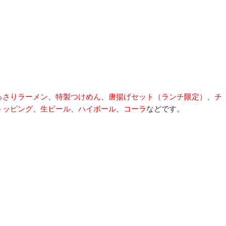
っさりラーメン
、
特製つけめん
、
唐揚げセット（ランチ限定）
、
チ
トッピング
、
生ビール
、
ハイボール
、
コーラ
などです。