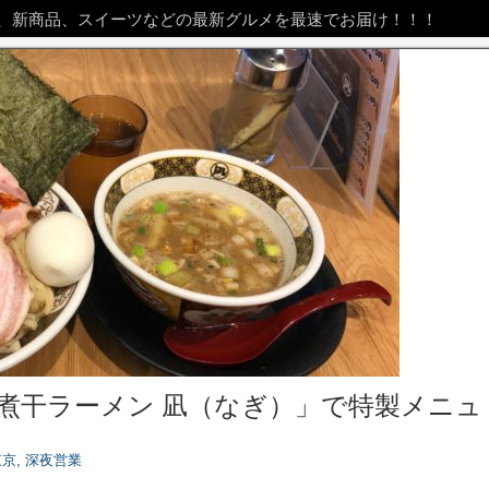
、新商品、スイーツなどの最新グルメを最速でお届け！！！
煮干ラーメン 凪（なぎ）」で特製メニュ
東京
,
深夜営業