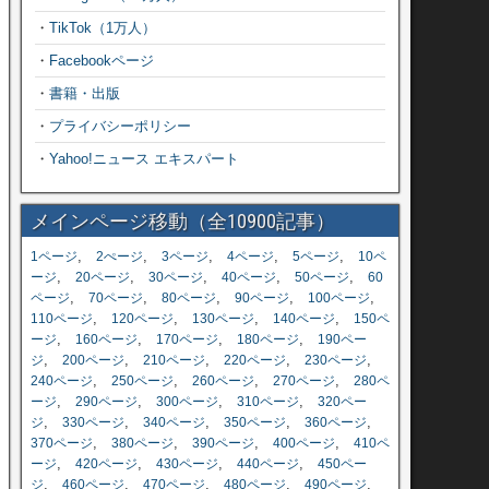
・
TikTok（1万人）
・
Facebookページ
・
書籍・出版
・
プライバシーポリシー
・
Yahoo!ニュース エキスパート
メインページ移動（全10900記事）
,
,
,
,
,
1ページ
2ぺージ
3ページ
4ページ
5ページ
10ペ
,
,
,
,
,
ージ
20ページ
30ページ
40ページ
50ページ
60
,
,
,
,
,
ページ
70ページ
80ページ
90ページ
100ページ
,
,
,
,
110ページ
120ページ
130ページ
140ページ
150ペ
,
,
,
,
ージ
160ページ
170ページ
180ページ
190ペー
,
,
,
,
,
ジ
200ページ
210ページ
220ページ
230ページ
,
,
,
,
240ページ
250ページ
260ページ
270ページ
280ペ
,
,
,
,
ージ
290ページ
300ページ
310ページ
320ペー
,
,
,
,
,
ジ
330ページ
340ページ
350ページ
360ページ
,
,
,
,
370ページ
380ページ
390ページ
400ページ
410ペ
,
,
,
,
ージ
420ページ
430ページ
440ページ
450ペー
,
,
,
,
,
ジ
460ページ
470ページ
480ページ
490ページ