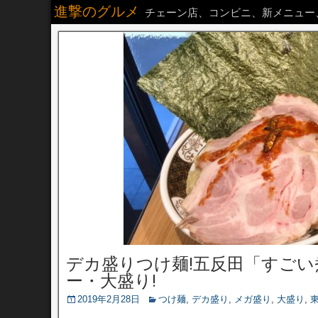
進撃のグルメ
チェーン店、コンビニ、新メニュー
デカ盛りつけ麺!五反田「すごい
ー・大盛り!
2019年2月28日
つけ麺
,
デカ盛り
,
メガ盛り
,
大盛り
,