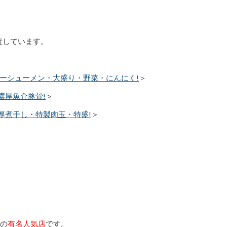
査しています。
ャーシューメン・大盛り・野菜・にんにく!
＞
濃厚魚介豚骨!
＞
厚煮干し・特製肉玉・特盛!
＞
ンの
有名人気店
です。