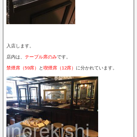
入店します。
店内は、
テーブル席のみ
です。
禁煙席（59席）
と
喫煙席（12席）
に分かれています。