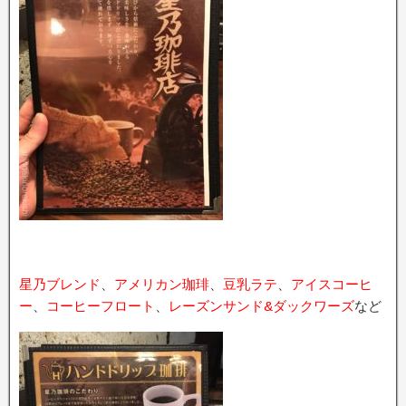
星乃ブレンド
、
アメリカン珈琲
、
豆乳ラテ
、
アイスコーヒ
ー
、
コーヒーフロート
、
レーズンサンド&ダックワーズ
など