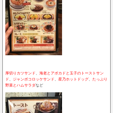
厚切りカツサンド
、
海老とアボカドと玉子のトーストサン
ド
、
ジャンボコロッケサンド
、
星乃ホットドッグ
、
たっぷり
野菜とハムサラダ
など