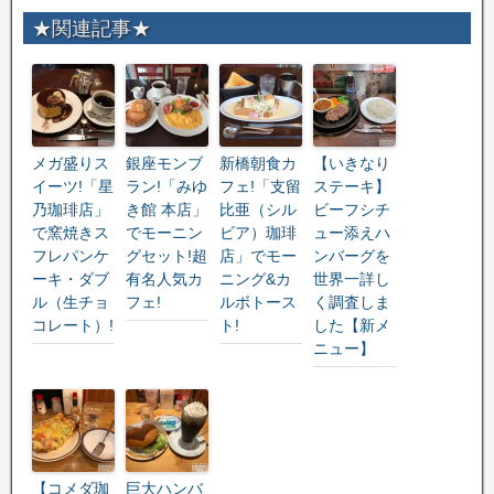
★関連記事★
メガ盛りス
銀座モンブ
新橋朝食カ
【いきなり
イーツ!「星
ラン!「みゆ
フェ!「支留
ステーキ】
乃珈琲店」
き館 本店」
比亜（シル
ビーフシチ
で窯焼きス
でモーニン
ビア）珈琲
ュー添えハ
フレパンケ
グセット!超
店」でモー
ンバーグを
ーキ・ダブ
有名人気カ
ニング&カ
世界一詳し
ル（生チョ
フェ!
ルボトース
く調査しま
コレート）!
ト!
した【新メ
ニュー】
【コメダ珈
巨大ハンバ