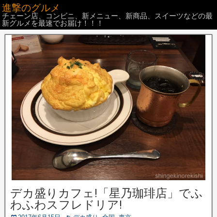
進撃のグルメ
チェーン店、コンビニ、新メニュー、新商品、スイーツなどの最
新グルメを最速でお届け！！！
デカ盛りカフェ!「星乃珈琲店」でふ
わふわスフレドリア!