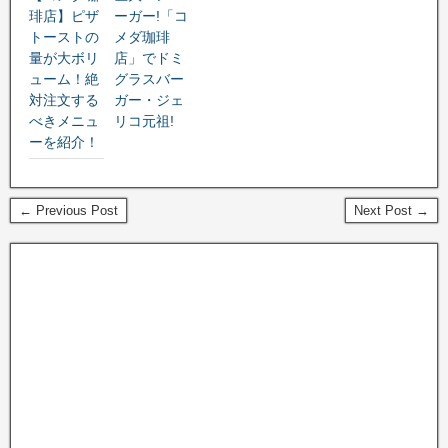
琲店】ピザ
ーガー!「コ
トーストの
メダ珈琲
量が大ボリ
店」でドミ
ューム！絶
グラスバー
対注文する
ガー・ジェ
べきメニュ
リコ元祖!
ーを紹介！
← Previous Post
Next Post →