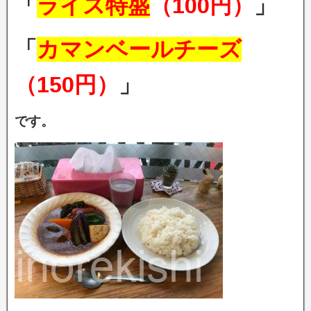
「
ライス特盛
（100円）
」
「
カマンベールチーズ
（150円）
」
です。