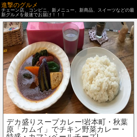
進撃のグルメ
チェーン店、コンビニ、新メニュー、新商品、スイーツなどの最
新グルメを最速でお届け！！！
デカ盛りスープカレー!岩本町・秋葉
原「カムイ」でチキン野菜カレー・
特盛・カマンベールチーズ!