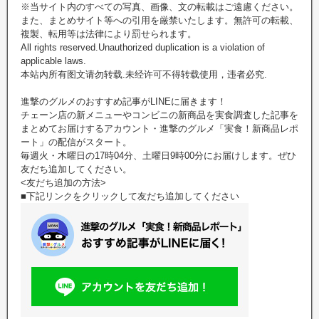
※当サイト内のすべての写真、画像、文の転載はご遠慮ください。
また、まとめサイト等への引用を厳禁いたします。無許可の転載、
複製、転用等は法律により罰せられます。
All rights reserved.Unauthorized duplication is a violation of
applicable laws.
本站內所有图文请勿转载.未经许可不得转载使用，违者必究.
進撃のグルメのおすすめ記事がLINEに届きます！
チェーン店の新メニューやコンビニの新商品を実食調査した記事を
まとめてお届けするアカウント・進撃のグルメ「実食！新商品レポ
ート」の配信がスタート。
毎週火・木曜日の17時04分、土曜日9時00分にお届けします。ぜひ
友だち追加してください。
<友だち追加の方法>
■下記リンクをクリックして友だち追加してください