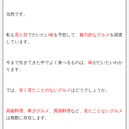
当然です。
私も
見た目
でだいたい
味
を予想して、
魅力的なグルメ
を調査
しています。
今まで生きてきた中でよく食べるものは、
味
がだいたいわか
ります。
では、
全く見たことのないグルメ
はどうでしょうか。
高級料理
、
希少グルメ
、
異国料理
など、
見たことないグルメ
は無数に存在します。