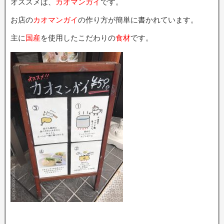
オススメは、
カオマンガイ
です。
お店の
カオマンガイ
の作り方が簡単に書かれています。
主に
国産
を使用したこだわりの
食材
です。