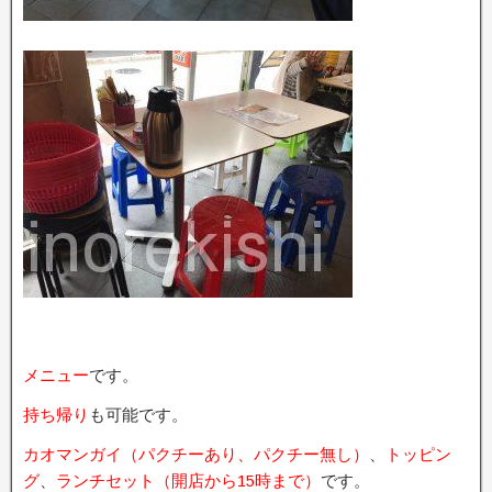
メニュー
です。
持ち帰り
も可能です。
カオマンガイ（パクチーあり、パクチー無し）
、
トッピン
グ
、
ランチセット（開店から15時まで）
です。