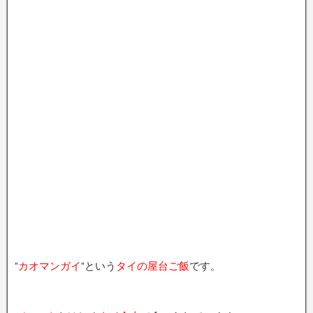
”
カオマンガイ
”という
タイの屋台ご飯
です。