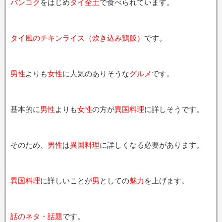
バンコク
をはじめ
タイ全土
で食べられています。
タイ風のチキンライス（炊き込み鶏飯）
です。
男性
よりも
女性
に人気のありそうな
グルメ
です。
基本的に
男性
よりも
女性
の方が
異国料理
に詳しそうです。
そのため、
男性
は
異国料理
に詳しくなる必要があります。
異国料理
に詳しいことが
男
としての
魅力
を上げます。
話のネタ・話題
です。