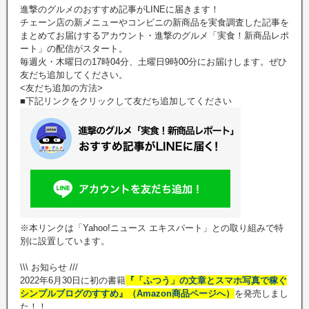
進撃のグルメのおすすめ記事がLINEに届きます！
チェーン店の新メニューやコンビニの新商品を実食調査した記事を
まとめてお届けするアカウント・進撃のグルメ「実食！新商品レポ
ート」の配信がスタート。
毎週火・木曜日の17時04分、土曜日9時00分にお届けします。ぜひ
友だち追加してください。
<友だち追加の方法>
■下記リンクをクリックして友だち追加してください
※本リンクは「Yahoo!ニュース エキスパート」との取り組みで特
別に設置しています。
\\\ お知らせ ///
2022年6月30日に初の書籍
『「ふつう」の文章とスマホ写真で稼ぐ
シンプルブログのすすめ』（Amazon商品ページへ）
を発売しまし
た！！