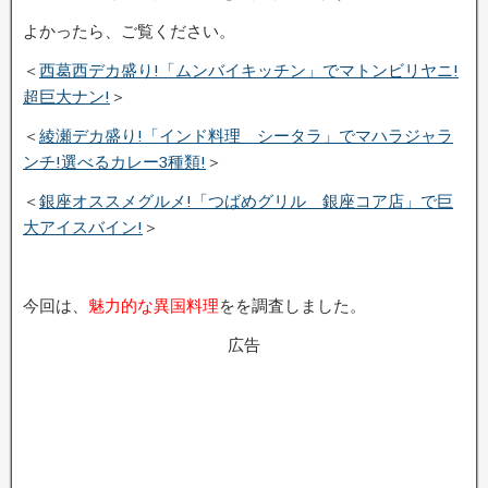
よかったら、ご覧ください。
＜
西葛西デカ盛り!「ムンバイキッチン」でマトンビリヤニ!
超巨大ナン!
＞
＜
綾瀬デカ盛り!「インド料理 シータラ」でマハラジャラ
ンチ!選べるカレー3種類!
＞
＜
銀座オススメグルメ!「つばめグリル 銀座コア店」で巨
大アイスバイン!
＞
今回は、
魅力的な異国料理
をを調査しました。
広告