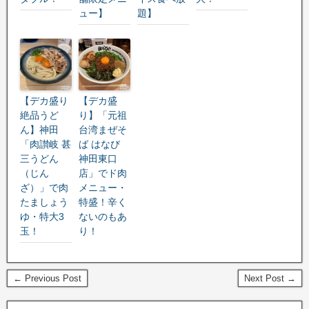
ュー】
題】
【デカ盛り
【デカ盛
絶品うど
り】「元祖
ん】神田
台湾まぜそ
「肉讃岐 甚
ば はなび
三うどん
神田東口
（じん
店」でド肉
ざ）」で肉
メニュー・
たましょう
特盛！辛く
ゆ・特大3
ないのもあ
玉！
り！
← Previous Post
Next Post →