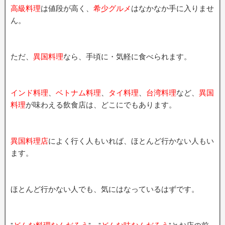
高級料理
は値段が高く、
希少グルメ
はなかなか手に入りませ
ん。
ただ、
異国料理
なら、手頃に・気軽に食べられます。
インド料理
、
ベトナム料理
、
タイ料理
、
台湾料理
など、
異国
料理
が味わえる飲食店は、どこにでもあります。
異国料理店
によく行く人もいれば、ほとんど行かない人もい
ます。
ほとんど行かない人でも、気にはなっているはずです。