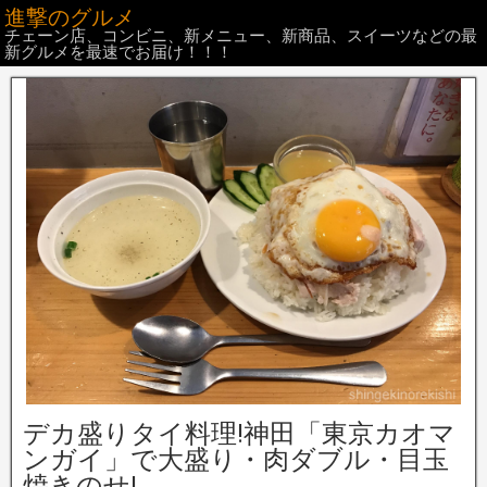
進撃のグルメ
チェーン店、コンビニ、新メニュー、新商品、スイーツなどの最
新グルメを最速でお届け！！！
デカ盛りタイ料理!神田「東京カオマ
ンガイ」で大盛り・肉ダブル・目玉
焼きのせ!