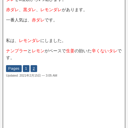
赤ダレ
、
黒ダレ
、
レモンダレ
があります。
一番人気は、
赤ダレ
です。
私は、
レモンダレ
にしました。
ナンプラー
と
レモン
がベースで
生姜
の効いた
辛くないタレ
で
す。
Pages
1
2
Updated: 2021年2月15日 — 3:05 AM