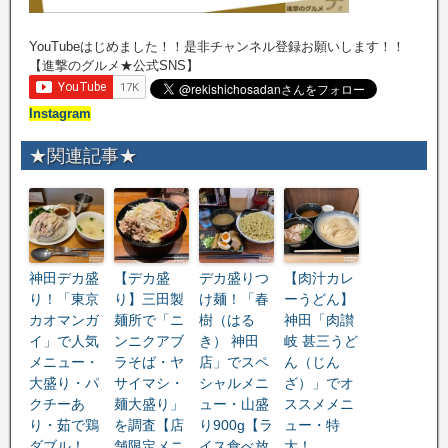
YouTubeはじめました！！是非チャンネル登録お願いします！！
【進撃のグルメ★公式SNS】
Instagram
★関連記事★
神田デカ盛
【デカ盛
デカ盛りつ
【肉汁カレ
り！「東京
り】三田製
け麺！「春
ーうどん】
カオマンガ
麺所で「ニ
樹（はる
神田「肉讃
イ」で人気
ンニクアブ
き） 神田
岐 甚三うど
メニュー・
ラそば・ヤ
店」でスペ
ん（じん
大盛り・パ
サイマシ・
シャルメニ
ざ）」でオ
クチーあ
麺大盛り」
ュー・山盛
ススメメニ
り・茹で鶏
を調査【店
り900g【ラ
ュー・特
ダブル！
舗限定メニ
イス食べ放
大！