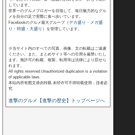
しています。
世界一のグルメブロガーを目指して、毎日魅力的なグル
メを自分の足で実際に食べ歩いています。
（デカ盛り・メガ盛
Facebookのグルメ最大グループ
り・特盛・大盛り）
を管理しています。
※当サイト内のすべての写真、画像、文の転載はご遠慮
ください。また、まとめサイト等への引用を厳禁いたし
ます。無許可の転載、複製、転用等は法律により罰せら
れます。
All rights reserved.Unauthorized duplication is a violation
of applicable laws.
本站內所有图文请勿转载.未经许可不得转载使用，违者必
究.
進撃のグルメ【進撃の歴史】トップページへ