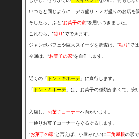
しかし、せっかくの
一大イベント
なのに、何もしな
いつもと同じように、デカ盛り・メガ盛りのお店を
そしたら、ふと”
お菓子の家
”を思いつきました。
これなら、”
独り
”でできます。
ジャンボパフェや巨大スイーツを調査は、”
独り
”で
今回は、”
お菓子の家
”を自作します。
近くの「
ドン・キホーテ
」に直行します。
「
ドン・キホーテ
」は、お菓子の種類が多くて、安
入店し、
お菓子コーナー
へ向かいます。
一通りお菓子コーナーをぐるぐるします。
”
お菓子の家
”と言えば、小屋みたいに
三角屋根
の形で