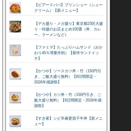
【ビアードパパ】プリンシュー（シュー
クリーム）【新メニュー】
【デカ盛り・メガ盛り】東京都23区大盛
り・特盛のお店まとめ100選（丼、カレ
ー、ラーメンなど）
【ファミマ】たっぷりハムサンド（おか
わり45％増量作戦）【新作サンドイッ
チ】
【かつや】ソースカツ丼・竹（150円引
き、ご飯大盛り無料）【8日間限定・
2026年感謝祭】
【かつや】カツ丼・竹（150円引き、ご
飯大盛り無料）【8日間限定・2026年感
謝祭】
【すき家】シビ辛麻婆茄子牛丼【新メニ
ュー】