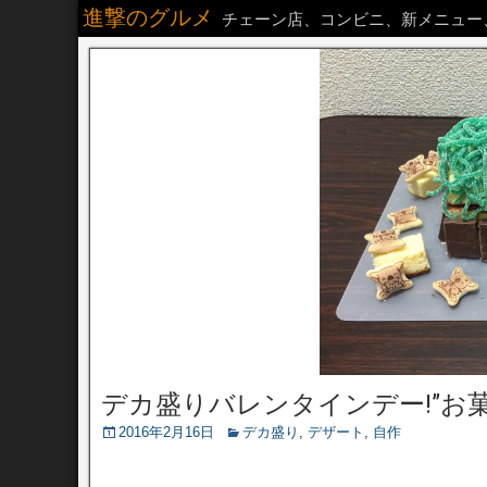
進撃のグルメ
チェーン店、コンビニ、新メニュー
デカ盛りバレンタインデー!”お菓
2016年2月16日
デカ盛り
,
デザート
,
自作