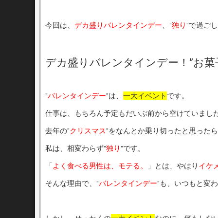
今回は、
デカ盛りバレンタインデー
、”
独り
”で過ご
デカ盛りバレンタインデー！”お菓
”
バレンタインデー
”は、
一大イベント
です。
仕事は、もちろん予定もだいぶ前から空けていまし
去年の”
クリスマス
”をなんとか乗り切ったと思った
私は、相変わらず”
独り
”です。
「
よく食べる男性は、モテる。
」とは、やはり
イケ
そんな理由で、”
バレンタインデー
”も、いつもと変わ