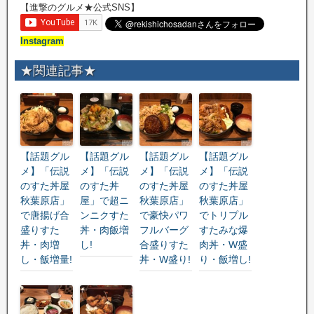
【進撃のグルメ★公式SNS】
Instagram
★関連記事★
【話題グル
【話題グル
【話題グル
【話題グル
メ】「伝説
メ】「伝説
メ】「伝説
メ】「伝説
のすた丼屋
のすた丼
のすた丼屋
のすた丼屋
秋葉原店」
屋」で超ニ
秋葉原店」
秋葉原店」
で唐揚げ合
ンニクすた
で豪快パワ
でトリプル
盛りすた
丼・肉飯増
フルバーグ
すたみな爆
丼・肉増
し!
合盛りすた
肉丼・W盛
し・飯増量!
丼・W盛り!
り・飯増し!