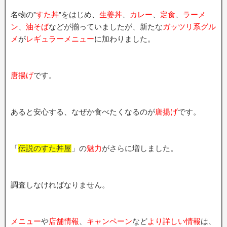
名物の”
すた丼
”をはじめ、
生姜丼
、
カレー
、
定食
、
ラーメ
ン
、
油そば
などが揃っていましたが、新たな
ガッツリ系グル
メ
が
レギュラーメニュー
に加わりました。
唐揚げ
です。
あると安心する、なぜか食べたくなるのが
唐揚げ
です。
「
伝説のすた丼屋
」の
魅力
がさらに増しました。
調査しなければなりません。
メニュー
や
店舗情報
、
キャンペーン
など
より詳しい情報
は、