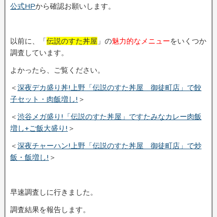
公式HP
から確認お願いします。
以前に、「
伝説のすた丼屋
」の
魅力的なメニュー
をいくつか
調査しています。
よかったら、ご覧ください。
＜
深夜デカ盛り丼!上野「伝説のすた丼屋 御徒町店」で餃
子セット・肉飯増し!
＞
＜
渋谷メガ盛り!「伝説のすた丼屋」ですたみなカレー肉飯
増し+ご飯大盛り!
＞
＜
深夜チャーハン!上野「伝説のすた丼屋 御徒町店」で炒
飯・飯増し!
＞
早速調査しに行きました。
調査結果を報告します。