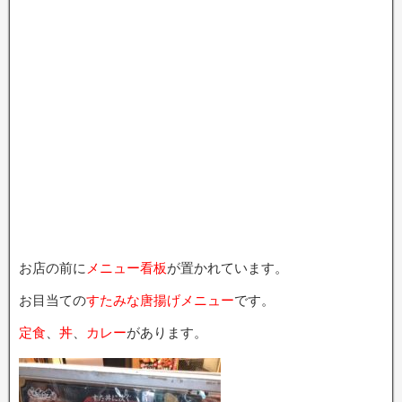
お店の前に
メニュー看板
が置かれています。
お目当ての
すたみな唐揚げメニュー
です。
定食
、
丼
、
カレー
があります。