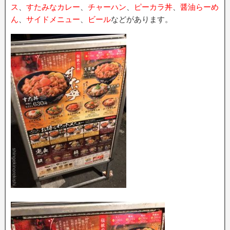
ス
、
すたみなカレー
、
チャーハン
、
ピーカラ丼
、
醤油らーめ
ん
、
サイドメニュー
、
ビール
などがあります。