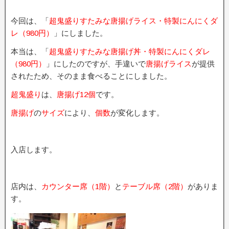
今回は、「
超鬼盛りすたみな唐揚げライス・特製にんにくダ
レ（980円）
」にしました。
本当は、「
超鬼盛りすたみな唐揚げ丼・特製にんにくダレ
（980円）
」にしたのですが、手違いで
唐揚げライス
が提供
されたため、そのまま食べることにしました。
超鬼盛り
は、
唐揚げ12個
です。
唐揚げ
の
サイズ
により、
個数
が変化します。
入店します。
店内は、
カウンター席（1階）
と
テーブル席（2階）
がありま
す。