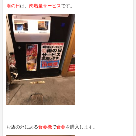
雨の日
は、
肉増量サービス
です。
お店の外にある
食券機
で
食券
を購入します。