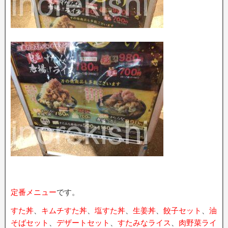
定番メニュー
です。
すた丼
、
キムチすた丼
、
塩すた丼
、
生姜丼
、
餃子セット
、
油
そばセット
、
デザートセット
、
すたみなライス
、
肉野菜ライ