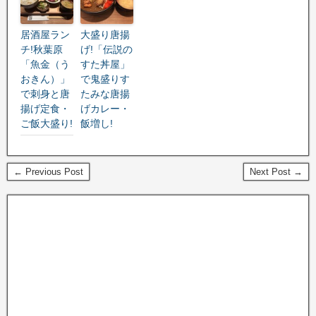
居酒屋ラン
大盛り唐揚
チ!秋葉原
げ!「伝説の
「魚金（う
すた丼屋」
おきん）」
で鬼盛りす
で刺身と唐
たみな唐揚
揚げ定食・
げカレー・
ご飯大盛り!
飯増し!
← Previous Post
Next Post →