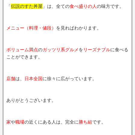
「
伝説のすた丼屋
」は、全ての
食べ盛りの人
の味方です。
メニュー（料理・値段）
を見ればわかります。
ボリューム満点
の
ガッツリ系グルメ
を
リーズナブル
に食べる
ことができます。
店舗
は、
日本全国
に徐々に広がっています。
ありがとうございます。
家
や
職場
の近くにある人は、完全に
勝ち組
です。