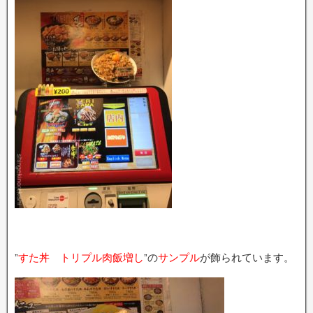
”
すた丼 トリプル肉飯増し
”の
サンプル
が飾られています。