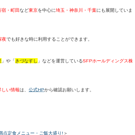
新宿・町田
など
東京
を中心に
埼玉・神奈川・千葉
にも展開していま
深夜
でも好きな時に利用することができます。
産
」や「
きづなすし
」などを運営している
SFPホールディングス株
詳しい情報
は、
公式HP
から確認お願いします。
満点定食メニュー・ご飯大盛り!
＞