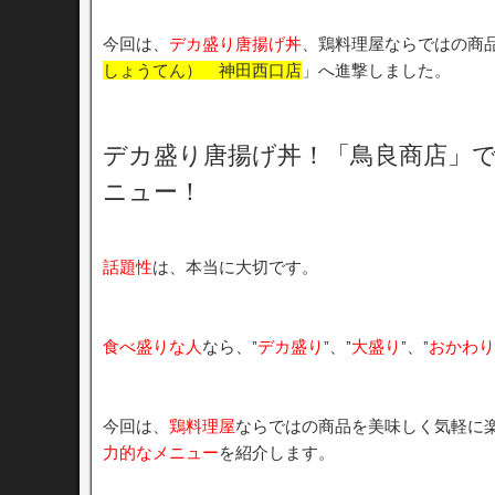
今回は、
デカ盛り唐揚げ丼
、鶏料理屋ならではの商
しょうてん） 神田西口店
」へ進撃しました。
デカ盛り唐揚げ丼！「鳥良商店」で
ニュー！
話題性
は、本当に大切です。
食べ盛りな人
なら、”
デカ盛り
”、”
大盛り
”、”
おかわり
今回は、
鶏料理屋
ならではの商品を美味しく気軽に
力的なメニュー
を紹介します。