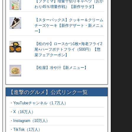
【ファミマ】増量千切りキャベツ（おか
わり45％増量作戦）【新作サラダ】
【スターバックス】クッキー＆クリーム
チーズケーキ【新作デザート・新メニュ
ー】
【松のや】ロースかつ1枚+海老フライ2
尾+ハーフポテトフライ（500円）【惣
菜フェアクーポン】
【松屋】冷や汁【新メニュー】
【進撃のグルメ】公式リンク一覧
・
YouTubeチャンネル（1.7万人）
・
X（16万人）
・
Instagram（10万人）
・
TikTok（1万人）