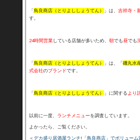
「
鳥良商店（とりよししょうてん）
」は、
吉祥寺・
す。
24時間営業
している店舗が多いため、
朝
でも
昼
でも
「
鳥良商店（とりよししょうてん）
」は、「
磯丸水
式会社
の
ブランド
です。
「
鳥良商店（とりよししょうてん）
」に関する
より
以前に一度、
ランチメニュー
を調査しています。
よかったら、ご覧ください。
＜
デカ盛り居酒屋ランチ!「鳥良商店」でボリューム