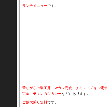
ランチメニュー
です。
昔ながらの親子丼
、
Wカツ定食
、
チキン・チキン定
定食
、
チキンカツカレー
などがあります。
ご飯大盛り無料
です。