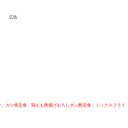
広告
食
、
カツ煮定食
、
鶏もも唐揚げおろしポン酢定食
、
ミックスフライ