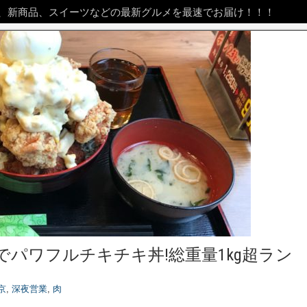
、新商品、スイーツなどの最新グルメを最速でお届け！！！
でパワフルチキチキ丼!総重量1kg超ラン
京
,
深夜営業
,
肉