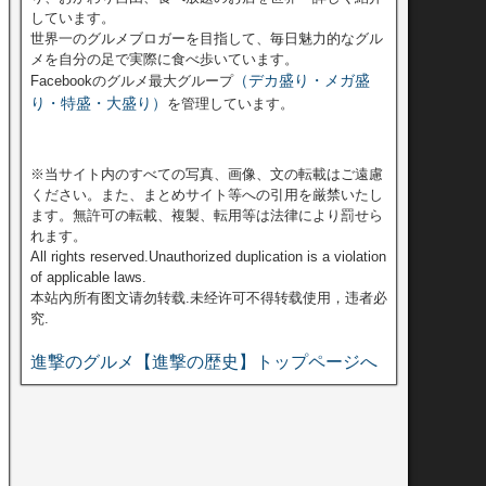
しています。
世界一のグルメブロガーを目指して、毎日魅力的なグル
メを自分の足で実際に食べ歩いています。
（デカ盛り・メガ盛
Facebookのグルメ最大グループ
り・特盛・大盛り）
を管理しています。
※当サイト内のすべての写真、画像、文の転載はご遠慮
ください。また、まとめサイト等への引用を厳禁いたし
ます。無許可の転載、複製、転用等は法律により罰せら
れます。
All rights reserved.Unauthorized duplication is a violation
of applicable laws.
本站內所有图文请勿转载.未经许可不得转载使用，违者必
究.
進撃のグルメ【進撃の歴史】トップページへ