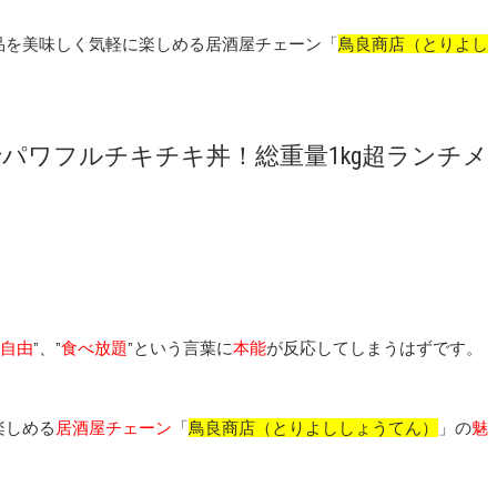
品を美味しく気軽に楽しめる居酒屋チェーン「
鳥良商店（とりよし
パワフルチキチキ丼！総重量1kg超ランチメ
自由
”、”
食べ放題
”という言葉に
本能
が反応してしまうはずです。
楽しめる
居酒屋チェーン
「
鳥良商店（とりよししょうてん）
」の
魅