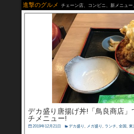
進撃のグルメ
チェーン店、コンビニ、新メニュー
デカ盛り唐揚げ丼!「鳥良商店」
チメニュー!
2019年12月21日
デカ盛り
,
メガ盛り
,
ランチ
,
全国
,
東