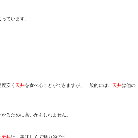
なっています。
程度安く
天丼
を食べることができますが、一般的には、
天丼
は他の
かかるために高いかもしれません。
た
天丼
は、美味しくて魅力的です。