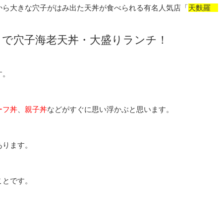
から大きな穴子がはみ出た天丼が食べられる有名人気店「
天麩羅
」で穴子海老天丼・大盛りランチ！
す。
ーフ丼
、
親子丼
などがすぐに思い浮かぶと思います。
あります。
ことです。