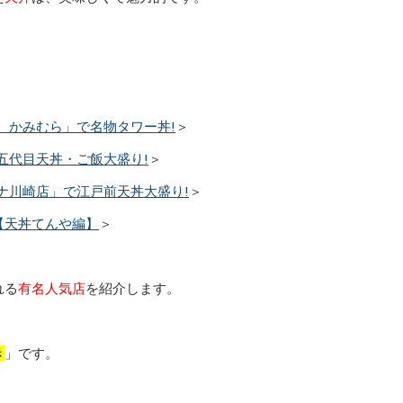
 かみむら」で名物タワー丼!
＞
五代目天丼・ご飯大盛り!
＞
ナ川崎店」で江戸前天丼大盛り!
＞
【天丼てんや編】
＞
れる
有名人気店
を紹介します。
き
」です。