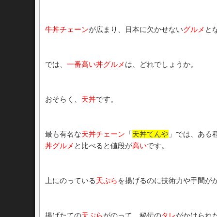
牛丼チェーン
が広まり、日本に欠かせない
グルメ
と
では、
一番高い丼グルメ
は、どれでしょうか。
おそらく、
天丼
です。
最も有名な
天丼チェーン
「
天丼てんや
」では、ある
丼グルメ
と比べると値段が
高い
です。
上にのっている
天ぷら
を揚げるのに技術力や手間が
揚げたての
天ぷら
がのって、秘伝の
タレ
がかけられ