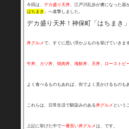
今回は、
デカ盛り天丼
、江戸川乱歩が虜になった器
はちまき
」へ進撃しました。
デカ盛り天丼！神保町「はちまき
丼グルメ
で、すぐに思い浮かぶものを挙げていきま
牛丼
、
カツ丼
、
焼肉丼
、
海鮮丼
、
天丼
、
ローストビ
よく食べるものもあれば、街でよく見かけるものも
これらは、日常生活で馴染みのある
丼グルメ
という
上記に挙げた中で
一番安い丼グルメ
は、です。