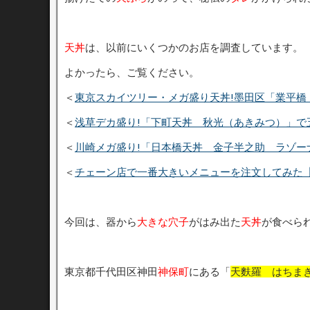
天丼
は、以前にいくつかのお店を調査しています。
よかったら、ご覧ください。
＜
東京スカイツリー・メガ盛り天丼!墨田区「業平橋
＜
浅草デカ盛り!「下町天丼 秋光（あきみつ）」で
＜
川崎メガ盛り!「日本橋天丼 金子半之助 ラゾー
＜
チェーン店で一番大きいメニューを注文してみた
今回は、器から
大きな穴子
がはみ出た
天丼
が食べら
東京都千代田区神田
神保町
にある「
天麩羅 はちま