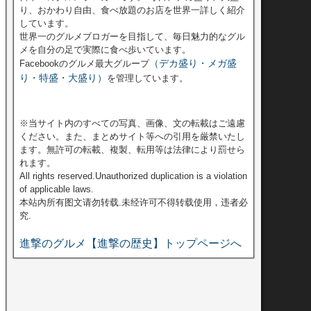
り、おかわり自由、食べ放題のお店を世界一詳しく紹介
しています。
世界一のグルメブロガーを目指して、毎日魅力的なグル
メを自分の足で実際に食べ歩いています。
（デカ盛り・メガ盛
Facebookのグルメ最大グループ
り・特盛・大盛り）
を管理しています。
※当サイト内のすべての写真、画像、文の転載はご遠慮
ください。また、まとめサイト等への引用を厳禁いたし
ます。無許可の転載、複製、転用等は法律により罰せら
れます。
All rights reserved.Unauthorized duplication is a violation
of applicable laws.
本站內所有图文请勿转载.未经许可不得转载使用，违者必
究.
進撃のグルメ【進撃の歴史】トップページへ