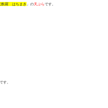
天麩羅 はちまき
」の
天ぷら
です。
です。