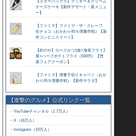
【スターバックス】クッキー＆クリーム
チーズケーキ【新作デザート・新メニュ
ー】
【ファミマ】ファミマ・ザ・クレープ
生チョコ（おかわり45％増量作戦）【新
作コンビニスイーツ】
【松のや】ロースかつ1枚+海老フライ2
尾+ハーフポテトフライ（500円）【惣
菜フェアクーポン】
【ファミマ】増量千切りキャベツ（おか
わり45％増量作戦）【新作サラダ】
【進撃のグルメ】公式リンク一覧
・
YouTubeチャンネル（1.7万人）
・
X（16万人）
・
Instagram（10万人）