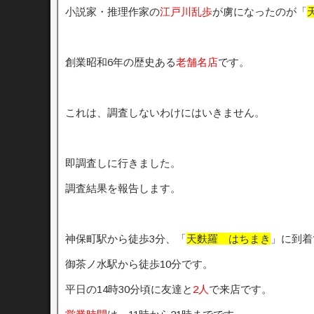
小説家・推理作家の
江戸川乱歩
が虜になったのが「
創業昭和6年の歴史ある
老舗名店
です。
これは、調査しないわけにはいきません。
即調査しに行きました。
調査結果を報告します。
神保町駅から徒歩3分、「
天麩羅 はちまき
」に到着
御茶ノ水駅から徒歩10分です。
平日の14時30分頃に友達と
2人
で来店です。