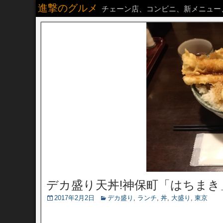
進撃のグルメ
チェーン店、コンビニ、新メニュー
デカ盛り天丼!神保町「はちまき
2017年2月2日
デカ盛り
,
ランチ
,
丼
,
大盛り
,
東京