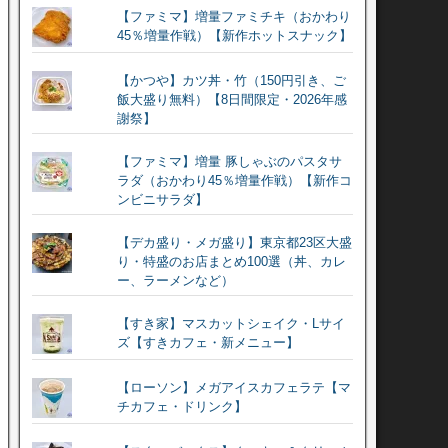
【ファミマ】増量ファミチキ（おかわり
45％増量作戦）【新作ホットスナック】
【かつや】カツ丼・竹（150円引き、ご
飯大盛り無料）【8日間限定・2026年感
謝祭】
【ファミマ】増量 豚しゃぶのパスタサ
ラダ（おかわり45％増量作戦）【新作コ
ンビニサラダ】
【デカ盛り・メガ盛り】東京都23区大盛
り・特盛のお店まとめ100選（丼、カレ
ー、ラーメンなど）
【すき家】マスカットシェイク・Lサイ
ズ【すきカフェ・新メニュー】
【ローソン】メガアイスカフェラテ【マ
チカフェ・ドリンク】