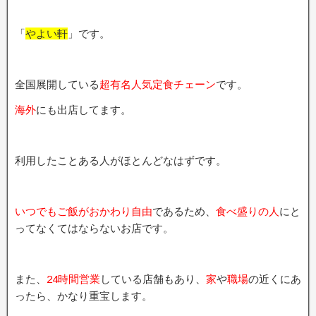
「
やよい軒
」です。
全国展開している
超有名人気定食チェーン
です。
海外
にも出店してます。
利用したことある人がほとんどなはずです。
いつでもご飯がおかわり自由
であるため、
食べ盛りの人
にと
ってなくてはならないお店です。
また、
24時間営業
している店舗もあり、
家
や
職場
の近くにあ
ったら、かなり重宝します。