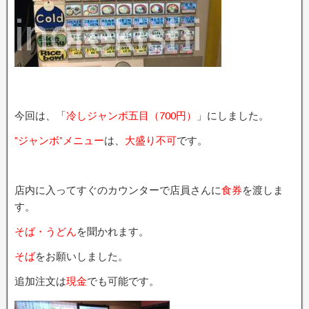
今回は、「
冷しジャンボ五目（700円）
」にしました。
”ジャンボ”メニュー
は、
大盛り不可
です。
店内に入ってすぐのカウンターで店員さんに
食券
を渡しま
す。
そば・うどん
を聞かれます。
そば
をお願いしました。
追加注文は
現金
でも可能です。