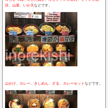
目
、
山菜
、
いか天
などです。
山かけ
、
カレー
、
きしめん
、
ざる
、
カレーセット
などです。