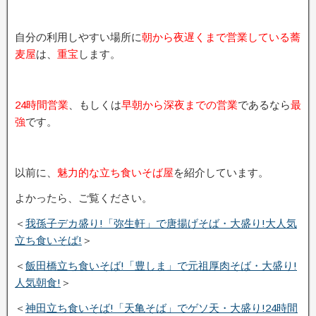
自分の利用しやすい場所に
朝から夜遅くまで営業している蕎
麦屋
は、
重宝
します。
24時間営業
、もしくは
早朝から深夜までの営業
であるなら
最
強
です。
以前に、
魅力的な立ち食いそば屋
を紹介しています。
よかったら、ご覧ください。
＜
我孫子デカ盛り!「弥生軒」で唐揚げそば・大盛り!大人気
立ち食いそば!
＞
＜
飯田橋立ち食いそば!「豊しま」で元祖厚肉そば・大盛り!
人気朝食!
＞
＜
神田立ち食いそば!「天亀そば」でゲソ天・大盛り!24時間