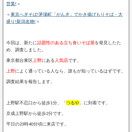
営業!
＞
＜
東京へぎそば!茅場町「がんぎ」でかき揚げもりそば・大
盛り!新潟名物!
＞
今回は、新たに
話題性のある立ち食いそば屋
を発見したた
め、調査しました。
東京都台東区
上野
にある
人気店
です。
上野
によく通っている人なら、誰もが知っているはずです。
調査結果を報告します。
上野駅不忍口から徒歩1分、「
つるや
」に到着です。
京成上野駅から徒歩2分です。
平日の23時40分頃に来店です。