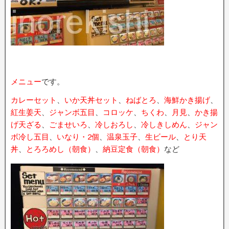
メニュー
です。
カレーセット
、
いか天丼セット
、
ねばとろ
、
海鮮かき揚げ
、
紅生姜天
、
ジャンボ五目
、
コロッケ
、
ちくわ
、
月見
、
かき揚
げ天ざる
、
ごませいろ
、
冷しおろし
、
冷しきしめん
、
ジャン
ボ冷し五目
、
いなり・2個
、
温泉玉子
、
生ビール
、
とり天
丼
、
とろろめし（朝食）
、
納豆定食（朝食）
など