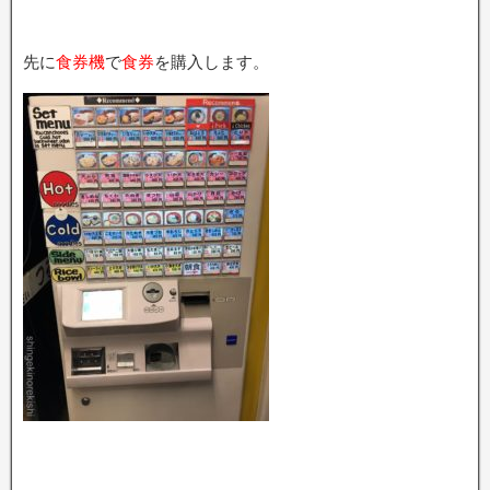
先に
食券機
で
食券
を購入します。