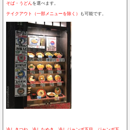
そば・うどん
を選べます。
テイクアウト（一部メニューを除く）
も可能です。
冷しきつね
、
冷したぬき
、
冷しジャンボ五目
、
ジャンボ五