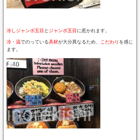
冷しジャンボ五目
と
ジャンボ五目
に惹かれます。
冷・温
でのっている
具材
が大分異なるため、
こだわり
を感じ
ます。