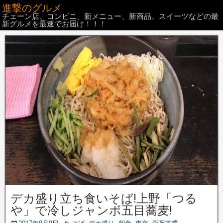
進撃のグルメ
チェーン店、コンビニ、新メニュー、新商品、スイーツなどの最
新グルメを最速でお届け！！！
デカ盛り立ち食いそば!上野「つる
や」で冷しジャンボ五目蕎麦!