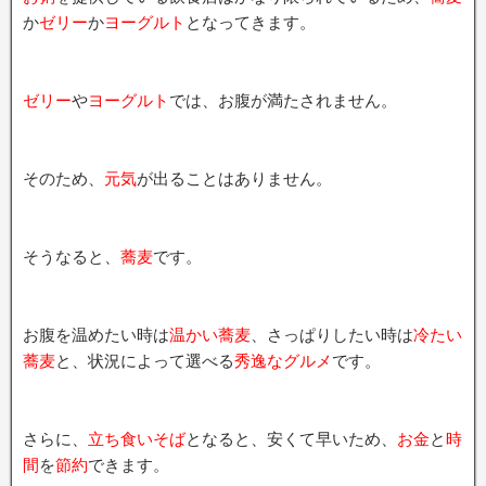
か
ゼリー
か
ヨーグルト
となってきます。
ゼリー
や
ヨーグルト
では、お腹が満たされません。
そのため、
元気
が出ることはありません。
そうなると、
蕎麦
です。
お腹を温めたい時は
温かい蕎麦
、さっぱりしたい時は
冷たい
蕎麦
と、状況によって選べる
秀逸なグルメ
です。
さらに、
立ち食いそば
となると、安くて早いため、
お金
と
時
間
を
節約
できます。