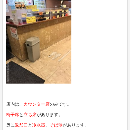
店内は、
カウンター席
のみです。
椅子席
と
立ち席
があります。
奥に
返却口
と
冷水器
、
そば湯
があります。