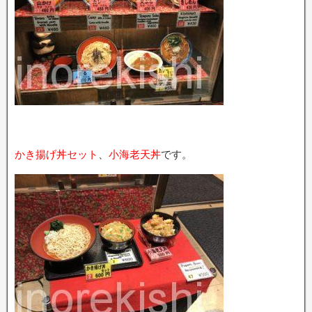
かき揚げ丼セット
、
小海老天丼
です。