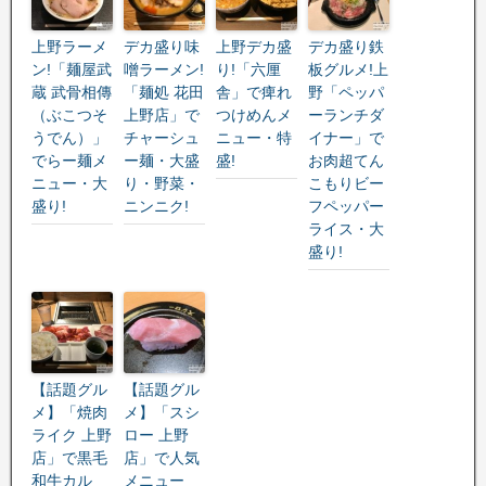
上野ラーメ
デカ盛り味
上野デカ盛
デカ盛り鉄
ン!「麺屋武
噌ラーメン!
り!「六厘
板グルメ!上
蔵 武骨相傳
「麺処 花田
舎」で痺れ
野「ペッパ
（ぶこつそ
上野店」で
つけめんメ
ーランチダ
うでん）」
チャーシュ
ニュー・特
イナー」で
でらー麺メ
ー麺・大盛
盛!
お肉超てん
ニュー・大
り・野菜・
こもりビー
盛り!
ニンニク!
フペッパー
ライス・大
盛り!
【話題グル
【話題グル
メ】「焼肉
メ】「スシ
ライク 上野
ロー 上野
店」で黒毛
店」で人気
和牛カル
メニュー