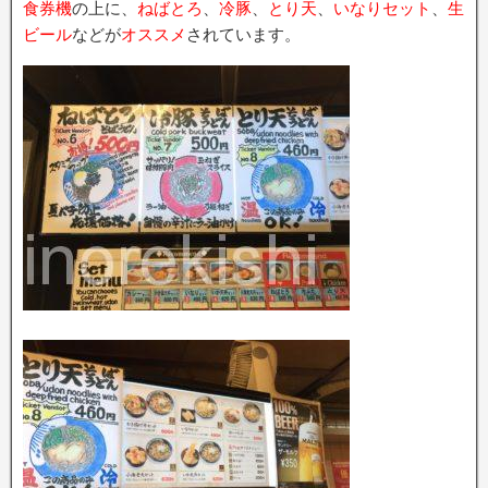
食券機
の上に、
ねばとろ
、
冷豚
、
とり天
、
いなりセット
、
生
ビール
などが
オススメ
されています。