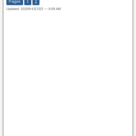
Pages
1
2
Updated: 2020年4月23日 — 8:09 AM