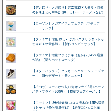
【デカ盛り・メガ盛り】東京都23区大盛り・特盛
のお店まとめ100選（丼、カレー、ラーメンなど）
【ローソン】メガアイスカフェラテ【マチカフ
ェ・ドリンク】
【ファミマ】増量 豚しゃぶのパスタサラダ（おか
わり45％増量作戦）【新作コンビニサラダ】
【ファミマ】増量ファミチキ（おかわり45％増量
作戦）【新作ホットスナック】
【スターバックス】クッキー＆クリーム チーズケ
ーキ【新作デザート・新メニュー】
【松のや】ロースかつ1枚+海老フライ2尾+ハーフ
ポテトフライ（500円）【惣菜フェアクーポン】
【ファミマ】UHA味覚糖 コロロ清水白桃45%増量
（おかわり45％増量作戦）【新作コンビニお菓