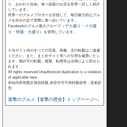
り、おかわり自由、食べ放題のお店を世界一詳しく紹介
しています。
世界一のグルメブロガーを目指して、毎日魅力的なグル
メを自分の足で実際に食べ歩いています。
（デカ盛り・メガ盛
Facebookのグルメ最大グループ
り・特盛・大盛り）
を管理しています。
※当サイト内のすべての写真、画像、文の転載はご遠慮
ください。また、まとめサイト等への引用を厳禁いたし
ます。無許可の転載、複製、転用等は法律により罰せら
れます。
All rights reserved.Unauthorized duplication is a violation
of applicable laws.
本站內所有图文请勿转载.未经许可不得转载使用，违者必
究.
進撃のグルメ【進撃の歴史】トップページへ