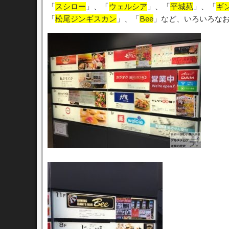
「
スシロー
」、「
ウェルシア
」、「
平城苑
」、「
ギ
「
松尾ジンギスカン
」、「
Bee
」など、いろいろな