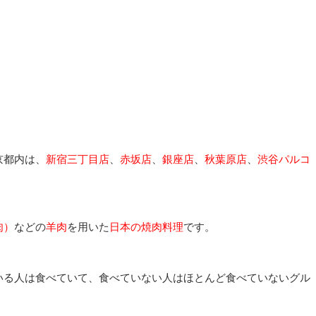
。
京都内は、
新宿三丁目店
、
赤坂店
、
銀座店
、
秋葉原店
、
渋谷パルコ
肉）
などの
羊肉
を用いた
日本の焼肉料理
です。
いる人は食べていて、食べていない人はほとんど食べていないグル