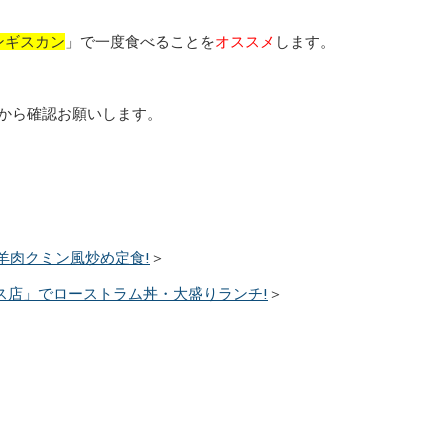
ンギスカン
」で一度食べることを
オススメ
します。
から確認お願いします。
羊肉クミン風炒め定食!
＞
ラス店」でローストラム丼・大盛りランチ!
＞