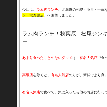
今回は、
ラム肉ランチ
、北海道の札幌・滝川・千歳
ン 秋葉原店
」へ進撃しました。
ラム肉ランチ！秋葉原「松尾ジン
ー！
あまり食べたことのないグルメ
は、
有名人気店
で食
高級店
を除くと、
有名人気店
の方が、新鮮でより良
有名人気店
で食べて、気に入ったら他のお店に行っ