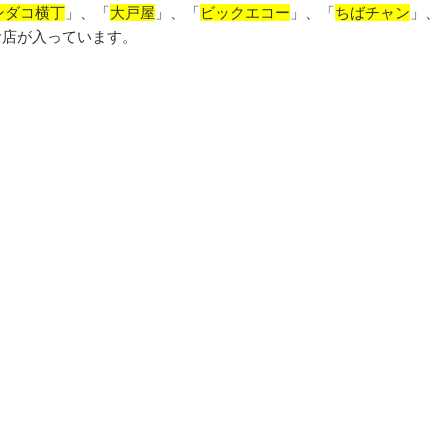
ンダコ横丁
」、「
大戸屋
」、「
ビックエコー
」、「
ちばチャン
」、
お店が入っています。