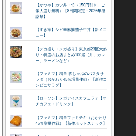
【かつや】カツ丼・竹（150円引き、ご
飯大盛り無料）【8日間限定・2026年感
謝祭】
【すき家】シビ辛麻婆茄子牛丼【新メニ
ュー】
【デカ盛り・メガ盛り】東京都23区大盛
り・特盛のお店まとめ100選（丼、カレ
ー、ラーメンなど）
【ファミマ】増量 豚しゃぶのパスタサ
ラダ（おかわり45％増量作戦）【新作コ
ンビニサラダ】
【ローソン】メガアイスカフェラテ【マ
チカフェ・ドリンク】
【ファミマ】増量ファミチキ（おかわり
45％増量作戦）【新作ホットスナック】