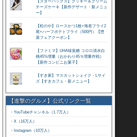
【スターバックス】クッキー＆クリーム
チーズケーキ【新作デザート・新メニュ
ー】
【松のや】ロースかつ1枚+海老フライ2
尾+ハーフポテトフライ（500円）【惣
菜フェアクーポン】
【ファミマ】UHA味覚糖 コロロ清水白
桃45%増量（おかわり45％増量作戦）
【新作コンビニお菓子】
【すき家】マスカットシェイク・Lサイ
ズ【すきカフェ・新メニュー】
【進撃のグルメ】公式リンク一覧
・
YouTubeチャンネル（1.7万人）
・
X（16万人）
・
Instagram（10万人）