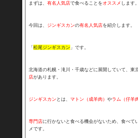
まずは、
有名人気店
で食べることを
オススメ
します
今回は、
ジンギスカン
の
有名人気店
を紹介します。
「
松尾ジンギスカン
」です。
北海道の札幌・滝川・千歳などに展開していて、東
店
があります。
ジンギスカン
とは、
マトン（成羊肉）
や
ラム（仔羊
専門店
に行かないと食べる機会がないため、食べて
メです。