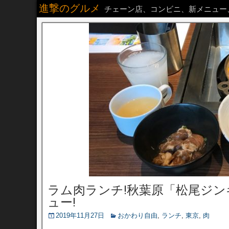
進撃のグルメ
チェーン店、コンビニ、新メニュー
ラム肉ランチ!秋葉原「松尾ジ
ュー!
2019年11月27日
おかわり自由
,
ランチ
,
東京
,
肉