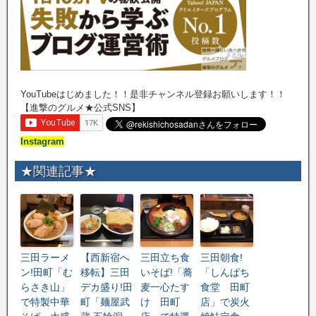
YouTubeはじめました！！是非チャンネル登録お願いします！！
【進撃のグルメ★公式SNS】
Instagram
★関連記事★
三田ラーメ
【西新宿へ
三田立ち食
三田朝食!
ン!田町「む
移転】三田
いそば!「蕎
「しんぱち
らさき山」
デカ盛り!田
麦一心たす
食堂 田町
で特製中華
町「麺屋武
け 田町
店」で炭火