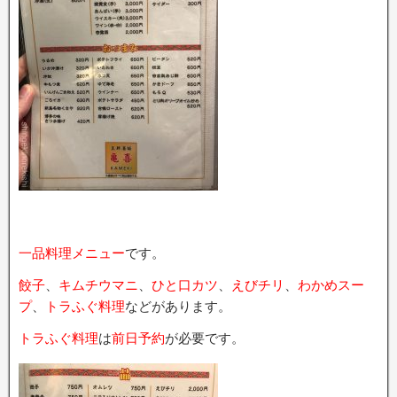
一品料理メニュー
です。
餃子
、
キムチウマニ
、
ひと口カツ
、
えびチリ
、
わかめスー
プ
、
トラふぐ料理
などがあります。
トラふぐ料理
は
前日予約
が必要です。