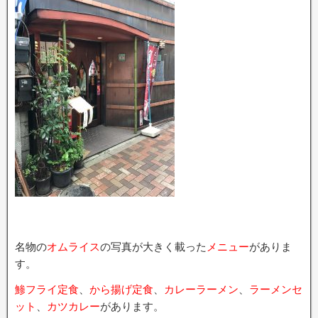
名物の
オムライス
の写真が大きく載った
メニュー
がありま
す。
鯵フライ定食
、
から揚げ定食
、
カレーラーメン
、
ラーメンセ
ット
、
カツカレー
があります。