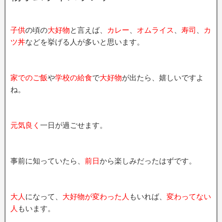
子供
の頃の
大好物
と言えば、
カレー
、
オムライス
、
寿司
、
カ
ツ丼
などを挙げる人が多いと思います。
家でのご飯
や
学校の給食
で
大好物
が出たら、嬉しいですよ
ね。
元気良く
一日が過ごせます。
事前に知っていたら、
前日
から楽しみだったはずです。
大人
になって、
大好物が変わった人
もいれば、
変わってない
人
もいます。