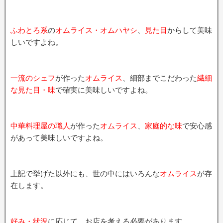
ふわとろ系
の
オムライス・オムハヤシ
、
見た目
からして美味
しいですよね。
一流のシェフ
が作った
オムライス
、細部までこだわった
繊細
な見た目・味
で確実に美味しいですよね。
中華料理屋の職人
が作った
オムライス
、
家庭的な味
で安心感
があって美味しいですよね。
上記で挙げた以外にも、世の中にはいろんな
オムライス
が存
在します。
好み・状況
に応じて、お店を考える必要があります。