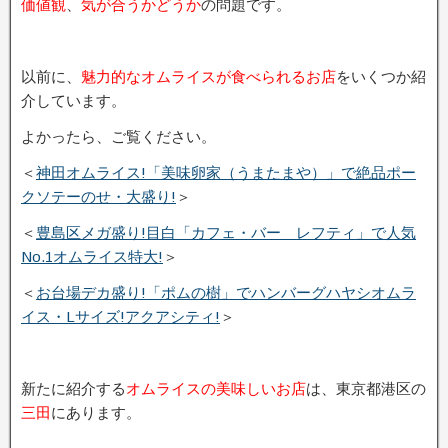
価値観
、
気が合うかどうか
の問題です。
以前に、
魅力的なオムライスが食べられるお店
をいくつか紹
介しています。
よかったら、ご覧ください。
＜
神田オムライス!「美味卵家（うまたまや）」で絶品ポー
クソテーのせ・大盛り!
＞
＜
豊島区メガ盛り!目白「カフェ・バー レフティ」で人気
No.1オムライス特大!
＞
＜
お台場デカ盛り!「ポムの樹」でハンバーグハヤシオムラ
イス・Lサイズ!アクアシティ!
＞
新たに紹介する
オムライスの美味しいお店
は、東京都港区の
三田
にあります。