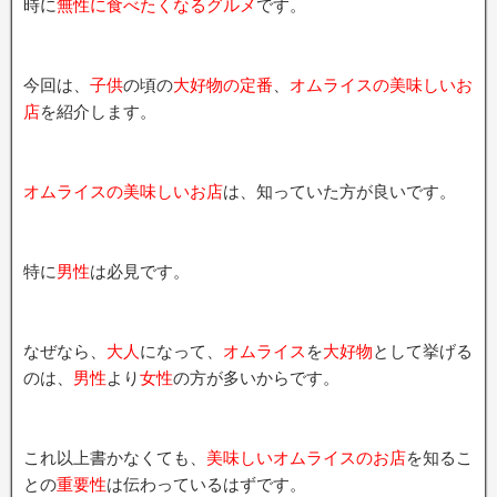
時に
無性に食べたくなるグルメ
です。
今回は、
子供
の頃の
大好物の定番
、
オムライスの美味しいお
店
を紹介します。
オムライスの美味しいお店
は、知っていた方が良いです。
特に
男性
は必見です。
なぜなら、
大人
になって、
オムライス
を
大好物
として挙げる
のは、
男性
より
女性
の方が多いからです。
これ以上書かなくても、
美味しいオムライスのお店
を知るこ
との
重要性
は伝わっているはずです。