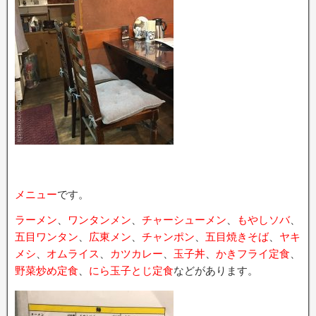
メニュー
です。
ラーメン
、
ワンタンメン
、
チャーシューメン
、
もやしソバ
、
五目ワンタン
、
広東メン
、
チャンポン
、
五目焼きそば
、
ヤキ
メシ
、
オムライス
、
カツカレー
、
玉子丼
、
かきフライ定食
、
野菜炒め定食
、
にら玉子とじ定食
などがあります。