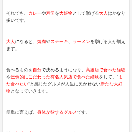
それでも、
カレー
や
寿司
を
大好物
として挙げる
大人
はかなり
多いです。
大人
になると、
焼肉
や
ステーキ
、
ラーメン
を挙げる人が増え
ます。
食べるものを
自分
で決めるようになり、
高級店で食べた経験
や
圧倒的にこだわった有名人気店で食べた経験
をして、”
ま
た食べたい
”と感じたグルメが人生に欠かせない
新たな大好
物
となっていきます。
簡単に言えば、
身体が欲するグルメ
です。