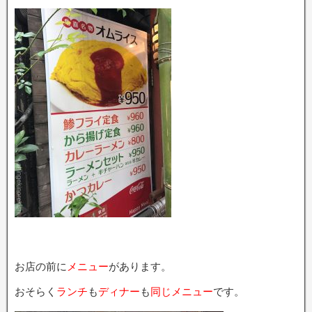
お店の前に
メニュー
があります。
おそらく
ランチ
も
ディナー
も
同じメニュー
です。