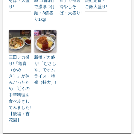
そば・大盛
蔵 五輪洞」
店」で特選
焼鮭定食・
り!
で濃厚つけ
冷やしそ
ご飯大盛り!
麺・3倍盛
ば・大盛り!
り1kg!
三田デカ盛
新橋デカ盛
り!「亀喜
り!「むさし
（かめ
や」でオム
き）」が休
ライス・特
みだったた
盛（特大）!
め、近くの
中華料理を
食べ歩きし
てみました!
【後編：杏
花園】