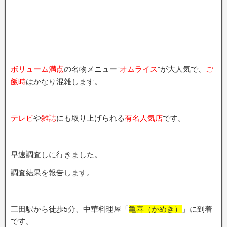
ボリューム満点
の名物メニュー”
オムライス
”が大人気で、
ご
飯時
はかなり混雑します。
テレビ
や
雑誌
にも取り上げられる
有名人気店
です。
早速調査しに行きました。
調査結果を報告します。
三田駅から徒歩5分、中華料理屋「
亀喜（かめき）
」に到着
です。