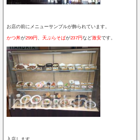
お店の前にメニューサンプルが飾られています。
かつ丼
が
299円
、
天ぷらそば
が
237円
など
激安
です。
入店します。