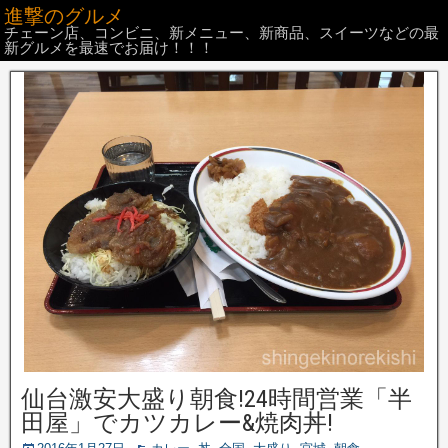
進撃のグルメ
チェーン店、コンビニ、新メニュー、新商品、スイーツなどの最
新グルメを最速でお届け！！！
仙台激安大盛り朝食!24時間営業「半
田屋」でカツカレー&焼肉丼!