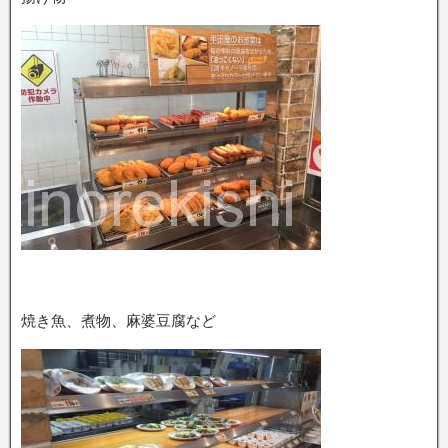
焼き魚、煮物、麻婆豆腐など