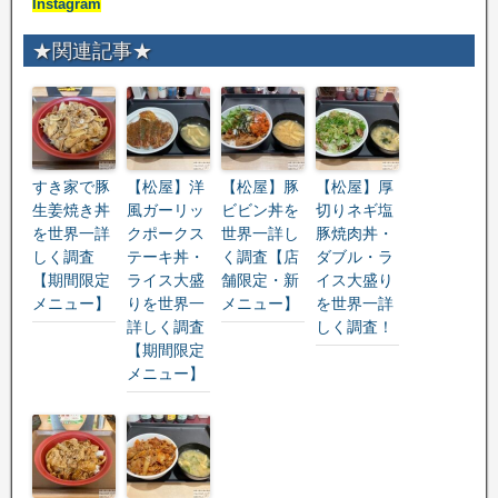
Instagram
★関連記事★
すき家で豚
【松屋】洋
【松屋】豚
【松屋】厚
生姜焼き丼
風ガーリッ
ビビン丼を
切りネギ塩
を世界一詳
クポークス
世界一詳し
豚焼肉丼・
しく調査
テーキ丼・
く調査【店
ダブル・ラ
【期間限定
ライス大盛
舗限定・新
イス大盛り
メニュー】
りを世界一
メニュー】
を世界一詳
詳しく調査
しく調査！
【期間限定
メニュー】