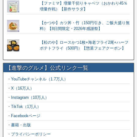
【ファミマ】増量千切りキャベツ（おかわり45％
増量作戦）【新作サラダ】
【かつや】カツ丼・竹（150円引き、ご飯大盛り無
料）【8日間限定・2026年感謝祭】
【松のや】ロースかつ1枚+海老フライ2尾+ハーフ
ポテトフライ（500円）【惣菜フェアクーポン】
【進撃のグルメ】公式リンク一覧
・
YouTubeチャンネル（1.7万人）
・
X（16万人）
・
Instagram（10万人）
・
TikTok（1万人）
・
Facebookページ
・
書籍・出版
・
プライバシーポリシー