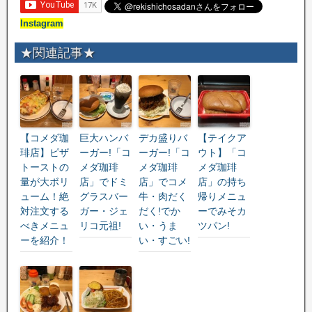
Instagram
★関連記事★
【コメダ珈
巨大ハンバ
デカ盛りバ
【テイクア
琲店】ピザ
ーガー!「コ
ーガー!「コ
ウト】「コ
トーストの
メダ珈琲
メダ珈琲
メダ珈琲
量が大ボリ
店」でドミ
店」でコメ
店」の持ち
ューム！絶
グラスバー
牛・肉だく
帰りメニュ
対注文する
ガー・ジェ
だく!でか
ーでみそカ
べきメニュ
リコ元祖!
い・うま
ツパン!
ーを紹介！
い・すごい!