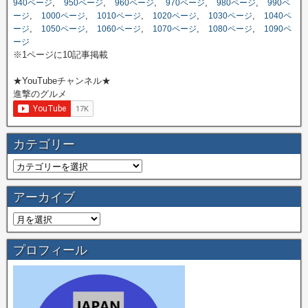
,
,
,
,
,
940ページ
950ページ
960ページ
970ページ
980ページ
990ペ
,
,
,
,
,
ージ
1000ページ
1010ページ
1020ページ
1030ページ
1040ペ
,
,
,
,
,
ージ
1050ページ
1060ページ
1070ページ
1080ページ
1090ペ
ージ
※1ページに10記事掲載
★YouTubeチャンネル★
進撃のグルメ
カテゴリー
アーカイブ
プロフィール