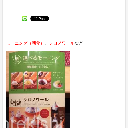
モーニング（朝食）
、
シロノワール
など