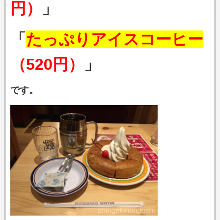
円）
」
「
たっぷりアイスコーヒー
（520円）
」
です。