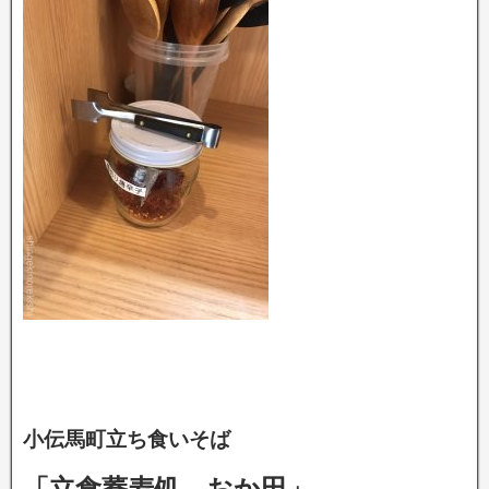
小伝馬町立ち食いそば
「立食蕎麦処 おか田」