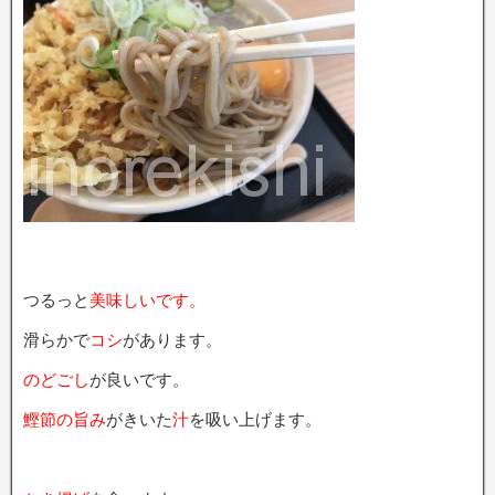
つるっと
美味しいです。
滑らかで
コシ
があります。
のどごし
が良いです。
鰹節の旨み
がきいた
汁
を吸い上げます。