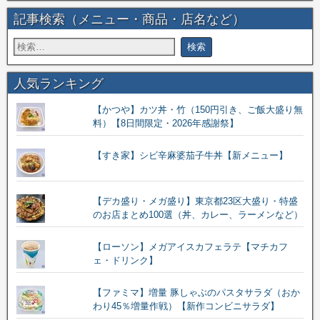
記事検索（メニュー・商品・店名など）
人気ランキング
【かつや】カツ丼・竹（150円引き、ご飯大盛り無
料）【8日間限定・2026年感謝祭】
【すき家】シビ辛麻婆茄子牛丼【新メニュー】
【デカ盛り・メガ盛り】東京都23区大盛り・特盛
のお店まとめ100選（丼、カレー、ラーメンなど）
【ローソン】メガアイスカフェラテ【マチカフ
ェ・ドリンク】
【ファミマ】増量 豚しゃぶのパスタサラダ（おか
わり45％増量作戦）【新作コンビニサラダ】