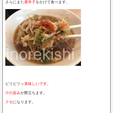
さらにまた
唐辛子
をかけて食べます。
ピリピリッ
美味しいです。
汁の旨み
が際立ちます。
クセ
になります。