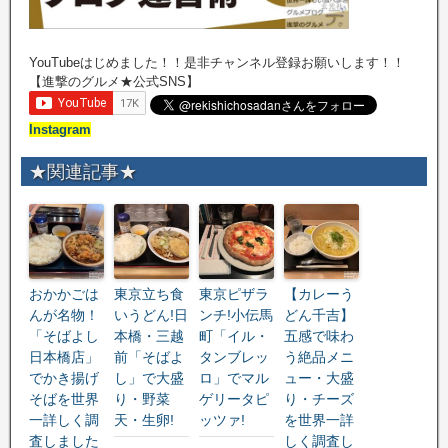
YouTubeはじめました！！是非チャンネル登録お願いします！！
【進撃のグルメ★公式SNS】
Instagram
★関連記事★
おかかごは
東京立ち食
東京ピザラ
【カレーう
んが名物！
いうどん!日
ンチ!小伝馬
どん千吉】
「そばよし
本橋・三越
町「イル・
五感で味わ
日本橋店」
前「そばよ
タンブレッ
う絶品メニ
でかき揚げ
し」で大盛
ロ」でマル
ュー・大盛
そばを世界
り・野菜
ゲリータピ
り・チーズ
一詳しく調
天・生卵!
ッツァ!
を世界一詳
査しました
しく調査し