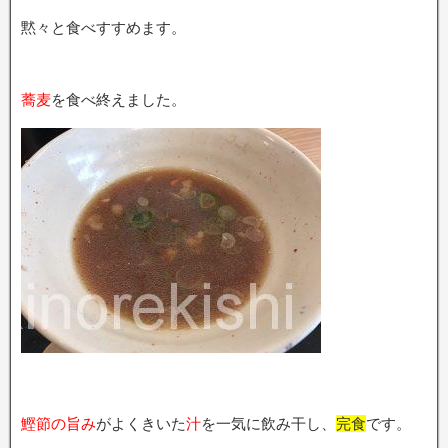
黙々と食べすすめます。
蕎麦
を食べ終えました。
鰹節の旨み
がよくきいた
汁
を一気に飲み干し、
完食
です。