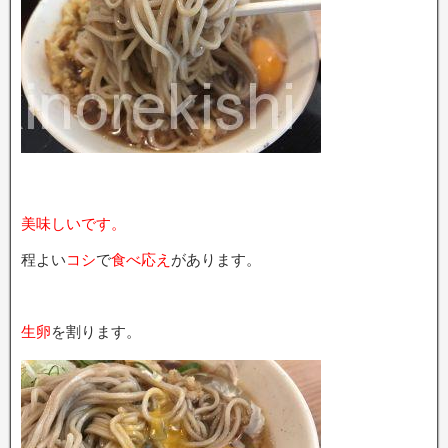
美味しいです。
程よい
コシ
で
食べ応え
があります。
生卵
を割ります。