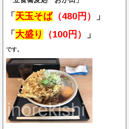
「
天玉そば
（480円）
」
「
大盛り
（100円）
」
です。