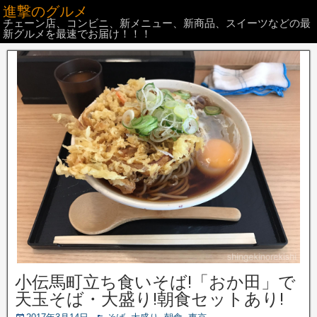
進撃のグルメ
チェーン店、コンビニ、新メニュー、新商品、スイーツなどの最
新グルメを最速でお届け！！！
小伝馬町立ち食いそば!「おか田」で
天玉そば・大盛り!朝食セットあり!