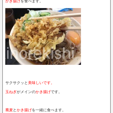
かき揚げ
を食べます。
サクサクッと
美味しいです。
玉ねぎ
がメインの
かき揚げ
です。
蕎麦
と
かき揚げ
を一緒に食べます。