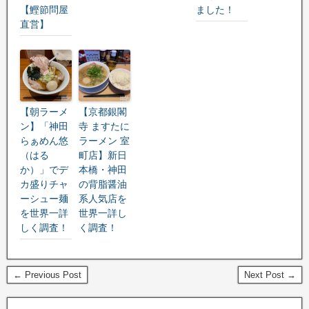
【鰹節問屋
ました！
直営】
【朝ラーメ
【京都銀閣
ン】「神田
寺 ますたに
らぁめん悠
ラーメン 室
（はる
町店】新日
か）」でデ
本橋・神田
カ盛りチャ
の背脂醤油
ーシュー麺
系人気店を
を世界一詳
世界一詳し
しく調査！
く調査！
← Previous Post
Next Post →