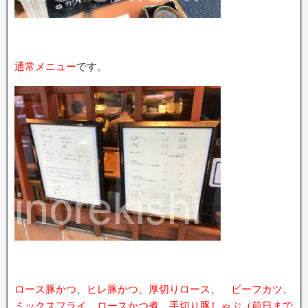
通常メニュー
です。
ロース豚かつ
、
ヒレ豚かつ
、
厚切りロース
、
ビーフカツ
、
ミックスフライ
、
ロースかつ煮
、
手切り豚しゃぶ（前日まで