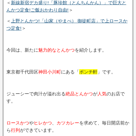
＜
新線新宿デカ盛り!「豚珍館（とんちんかん）」で巨大と
んかつ定食!ご飯おかわり自由!
＞
＜
上野とんかつ!「山家（やまべ） 御徒町店」で上ロースか
つ定食!
＞
今回は、新たに
魅力的なとんかつ
を紹介します。
東京都千代田区
神田小川町
にある「
ポンチ軒
」です。
ジューシーで肉汁が溢れ出る
絶品とんかつ
が
人気
のお店で
す。
ロースかつ
や
ヒレかつ
、
カツカレー
を求めて、毎日開店前か
ら
行列
ができています。