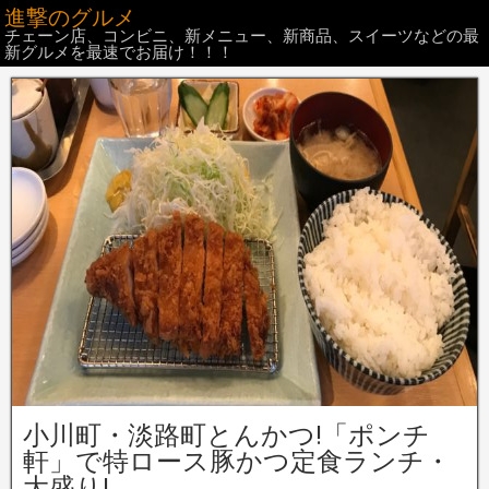
進撃のグルメ
チェーン店、コンビニ、新メニュー、新商品、スイーツなどの最
新グルメを最速でお届け！！！
小川町・淡路町とんかつ!「ポンチ
軒」で特ロース豚かつ定食ランチ・
大盛り!