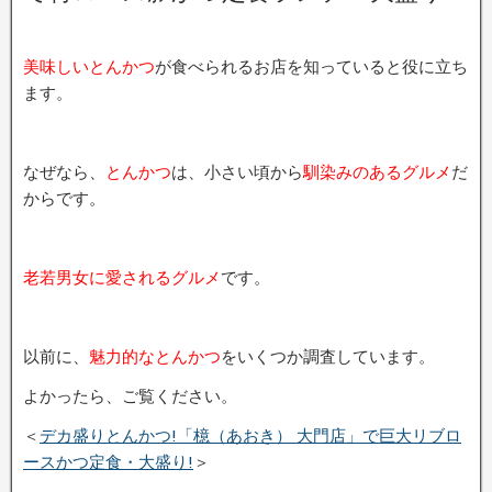
美味しいとんかつ
が食べられるお店を知っていると役に立ち
ます。
なぜなら、
とんかつ
は、小さい頃から
馴染みのあるグルメ
だ
からです。
老若男女に愛されるグルメ
です。
以前に、
魅力的なとんかつ
をいくつか調査しています。
よかったら、ご覧ください。
＜
デカ盛りとんかつ!「檍（あおき） 大門店」で巨大リブロ
ースかつ定食・大盛り!
＞