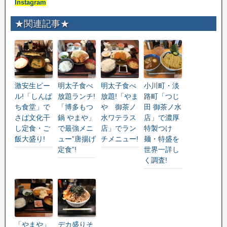
Instagram
★関連記事★
激安生ビー
明太子食べ
明太子食べ
小川町・淡
ル!「しんぱ
放題ランチ!
放題!「やま
路町「つじ
ち食堂」で
「博多もつ
や 御茶ノ
田 御茶ノ水
さば文化干
鍋 やまや」
水ワテラス
店」で濃厚
し定食・ご
で最強メニ
店」でラン
特製つけ
飯大盛り!
ュー”唐揚げ
チメニュー!
麺・特盛を
定食”!
世界一詳し
く調査!
「やまや」
デカ盛りそ