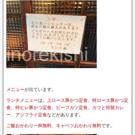
メニュー
が出ています。
ランチメニュー
は、
上ロース豚かつ定食
、
特ロース豚かつ定
食
、
特ヒレ豚かつ定食
、
ビーフカツ定食
、
カツと特製カレ
ー
、
アジフライ定食
などがあります。
ご飯おかわり一杯無料
、
キャベツおかわり無料
です。