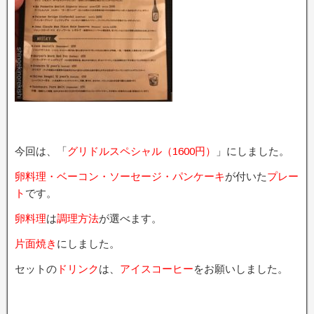
今回は、「
グリドルスペシャル（1600円）
」にしました。
卵料理・ベーコン・ソーセージ・パンケーキ
が付いた
プレー
ト
です。
卵料理
は
調理方法
が選べます。
片面焼き
にしました。
セットの
ドリンク
は、
アイスコーヒー
をお願いしました。