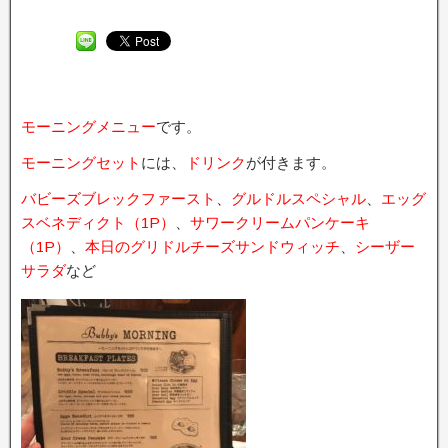
モーニングメニュー
です。
モーニングセット
には、
ドリンク
が付きます。
バビーズブレックファースト
、
グルドルスペシャル
、
エッグ
スベネディクト（1P）
、
サワークリームパンケーキ
（1P）
、
本日のグリドルチーズサンドウィッチ
、
シーザー
サラダ
など