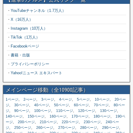
・
YouTubeチャンネル（1.7万人）
・
X（16万人）
・
Instagram（10万人）
・
TikTok（1万人）
・
Facebookページ
・
書籍・出版
・
プライバシーポリシー
・
Yahoo!ニュース エキスパート
メインページ移動（全10900記事）
,
,
,
,
,
,
1ページ
2ぺージ
3ページ
4ページ
5ページ
10ページ
20ペー
,
,
,
,
,
,
ジ
30ページ
40ページ
50ページ
60ページ
70ページ
80ペー
,
,
,
,
,
,
ジ
90ページ
100ページ
110ページ
120ページ
130ページ
,
,
,
,
,
140ページ
150ページ
160ページ
170ページ
180ページ
190ペ
,
,
,
,
,
ージ
200ページ
210ページ
220ページ
230ページ
240ペー
,
,
,
,
,
,
ジ
250ページ
260ページ
270ページ
280ページ
290ページ