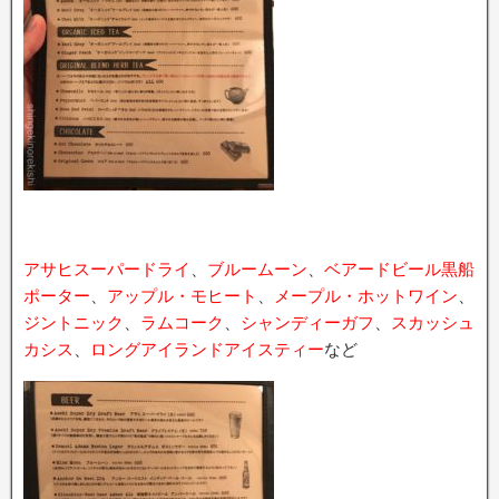
アサヒスーパードライ
、
ブルームーン
、
ベアードビール黒船
ポーター
、
アップル・モヒート
、
メープル・ホットワイン
、
ジントニック
、
ラムコーク
、
シャンディーガフ
、
スカッシュ
カシス
、
ロングアイランドアイスティー
など