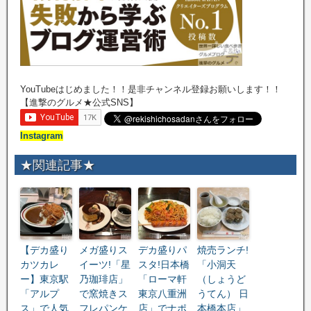
YouTubeはじめました！！是非チャンネル登録お願いします！！
【進撃のグルメ★公式SNS】
Instagram
★関連記事★
【デカ盛り
メガ盛りス
デカ盛りパ
焼売ランチ!
カツカレ
イーツ!「星
スタ!日本橋
「小洞天
ー】東京駅
乃珈琲店」
「ローマ軒
（しょうど
「アルプ
で窯焼きス
東京八重洲
うてん） 日
ス」で人気
フレパンケ
店」でナポ
本橋本店」