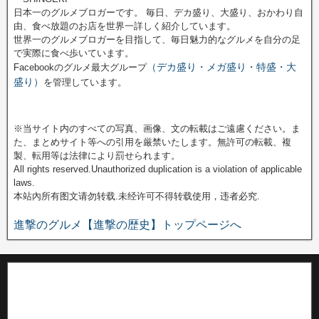
日本一のグルメブロガーです。 毎日、デカ盛り、大盛り、おかわり自
由、食べ放題のお店を世界一詳しく紹介しています。
世界一のグルメブロガーを目指して、毎日魅力的なグルメを自分の足
で実際に食べ歩いています。
（デカ盛り・メガ盛り・特盛・大
Facebookのグルメ最大グループ
盛り）
を管理しています。
※当サイト内のすべての写真、画像、文の転載はご遠慮ください。ま
た、まとめサイト等への引用を厳禁いたします。無許可の転載、複
製、転用等は法律により罰せられます。
All rights reserved.Unauthorized duplication is a violation of applicable
laws.
本站內所有图文请勿转载.未经许可不得转载使用，违者必究.
進撃のグルメ【進撃の歴史】トップページへ