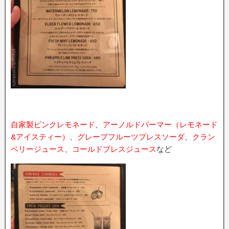
自家製ピンクレモネード
、
アーノルドパーマー（レモネード
&アイスティー）
、
グレープフルーツプレスソーダ
、
クラン
ベリージュース
、
コールドプレスジュース
など