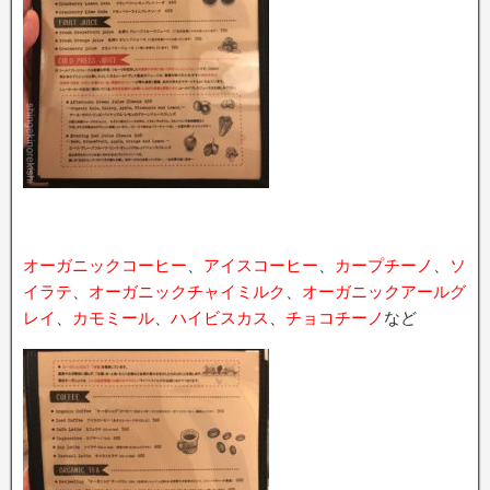
オーガニックコーヒー
、
アイスコーヒー
、
カープチーノ
、
ソ
イラテ
、
オーガニックチャイミルク
、
オーガニックアールグ
レイ
、
カモミール
、
ハイビスカス
、
チョコチーノ
など