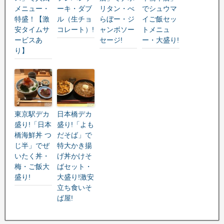
メニュー・
ーキ・ダブ
リタン・べ
でシュウマ
特盛！【激
ル（生チョ
らぼー・ジ
イご飯セッ
安タイムサ
コレート）!
ャンボソー
トメニュ
ービスあ
セージ!
ー・大盛り!
り】
東京駅デカ
日本橋デカ
盛り!「日本
盛り!「よも
橋海鮮丼 つ
だそば」で
じ半」でぜ
特大かき揚
いたく丼・
げ丼かけそ
梅・ご飯大
ばセット・
盛り!
大盛り!激安
立ち食いそ
ば屋!