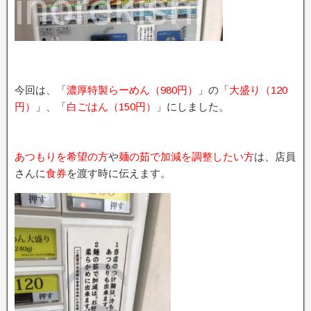
今回は、「
濃厚特製らーめん（980円）
」の「
大盛り（120
円）
」、「
白ごはん（150円）
」にしました。
あつもりを希望の方
や
麺の茹で加減を調整したい方
は、店員
さんに
食券
を渡す時に伝えます。