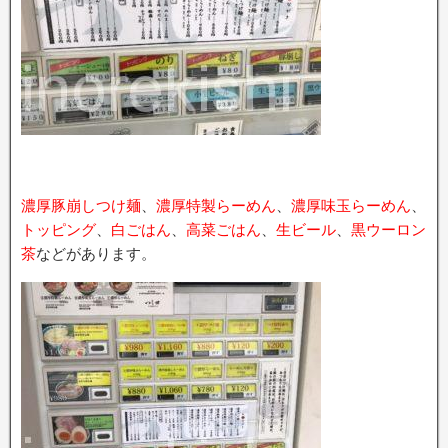
濃厚豚崩しつけ麺
、
濃厚特製らーめん
、
濃厚味玉らーめん
、
トッピング
、
白ごはん
、
高菜ごはん
、
生ビール
、
黒ウーロン
茶
などがあります。