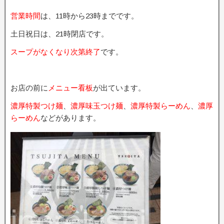
営業時間
は、11時から23時までです。
土日祝日は、21時閉店です。
スープがなくなり次第終了
です。
お店の前に
メニュー看板
が出ています。
濃厚特製つけ麺
、
濃厚味玉つけ麺
、
濃厚特製らーめん
、
濃厚
らーめん
などがあります。