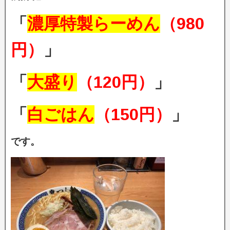
「
濃厚特製らーめん
（980
円）
」
「
大盛り
（120円）
」
「
白ごはん
（150円）
」
です。