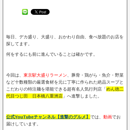
毎日、デカ盛り、大盛り、おかわり自由、食べ放題のお店を
探してます。
何をするにも前に進んでいることは確かです。
今回は、
東京駅大盛りラーメン
、豚骨・鶏がら・魚介・野菜
など十数種類の厳選食材を元に丁寧に作られた絶品スープと
こだわりの特注麺を堪能できる超有名人気行列店「
めん徳二
代目つじ田 日本橋八重洲店
」へ進撃しました。
公式YouTubeチャンネル【進撃のグルメ】
では、
動画
でお
届けしています。