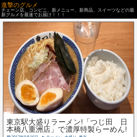
進撃のグルメ
チェーン店、コンビニ、新メニュー、新商品、スイーツなどの最
新グルメを最速でお届け！！！
東京駅大盛りラーメン!「つじ田 日
本橋八重洲店」で濃厚特製らーめん!