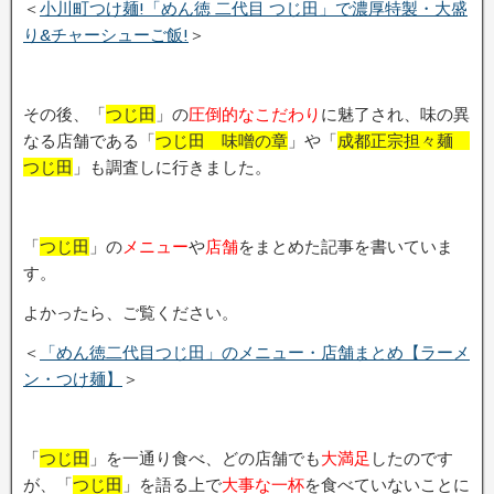
＜
小川町つけ麺!「めん徳 二代目 つじ田」で濃厚特製・大盛
り&チャーシューご飯!
＞
その後、「
つじ田
」の
圧倒的なこだわり
に魅了され、味の異
なる店舗である「
つじ田 味噌の章
」や「
成都正宗担々麺
つじ田
」も調査しに行きました。
「
つじ田
」の
メニュー
や
店舗
をまとめた記事を書いていま
す。
よかったら、ご覧ください。
＜
「めん徳二代目つじ田」のメニュー・店舗まとめ【ラーメ
ン・つけ麺】
＞
「
つじ田
」を一通り食べ、どの店舗でも
大満足
したのです
が、「
つじ田
」を語る上で
大事な一杯
を食べていないことに