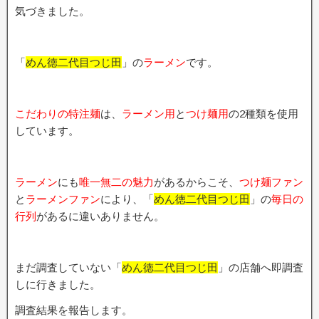
気づきました。
「
めん徳二代目つじ田
」の
ラーメン
です。
こだわりの特注麺
は、
ラーメン用
と
つけ麺用
の2種類を使用
しています。
ラーメン
にも
唯一無二の魅力
があるからこそ、
つけ麺ファン
と
ラーメンファン
により、「
めん徳二代目つじ田
」の
毎日の
行列
があるに違いありません。
まだ調査していない「
めん徳二代目つじ田
」の店舗へ即調査
しに行きました。
調査結果を報告します。