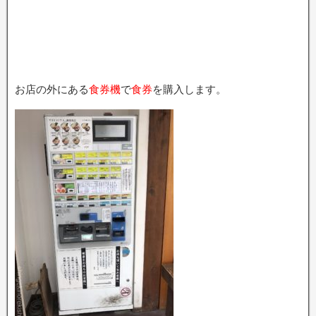
お店の外にある
食券機
で
食券
を購入します。