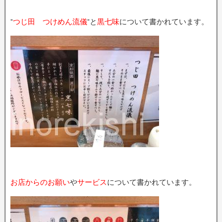
”
つじ田 つけめん流儀
”と
黒七味
について書かれています。
お店からのお願い
や
サービス
について書かれています。