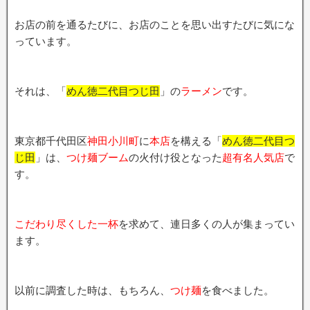
お店の前を通るたびに、お店のことを思い出すたびに気にな
っています。
それは、「
めん徳二代目つじ田
」の
ラーメン
です。
東京都千代田区
神田小川町
に
本店
を構える「
めん徳二代目つ
じ田
」は、
つけ麺ブーム
の火付け役となった
超有名人気店
で
す。
こだわり尽くした一杯
を求めて、連日多くの人が集まってい
ます。
以前に調査した時は、もちろん、
つけ麺
を食べました。