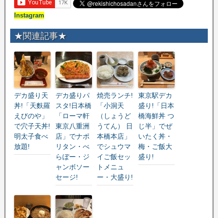
Instagram
★関連記事★
デカ盛り天
デカ盛りパ
焼売ランチ!
東京駅デカ
丼!「天麩羅
スタ!日本橋
「小洞天
盛り!「日本
えびのや」
「ローマ軒
（しょうど
橋海鮮丼 つ
で穴子天丼!
東京八重洲
うてん） 日
じ半」でぜ
明太子食べ
店」でナポ
本橋本店」
いたく丼・
放題!
リタン・べ
でシュウマ
梅・ご飯大
らぼー・ジ
イご飯セッ
盛り!
ャンボソー
トメニュ
セージ!
ー・大盛り!