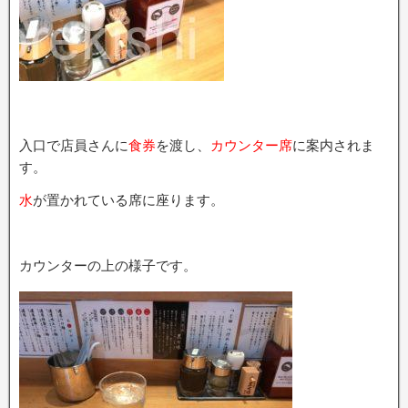
入口で店員さんに
食券
を渡し、
カウンター席
に案内されま
す。
水
が置かれている席に座ります。
カウンターの上の様子です。