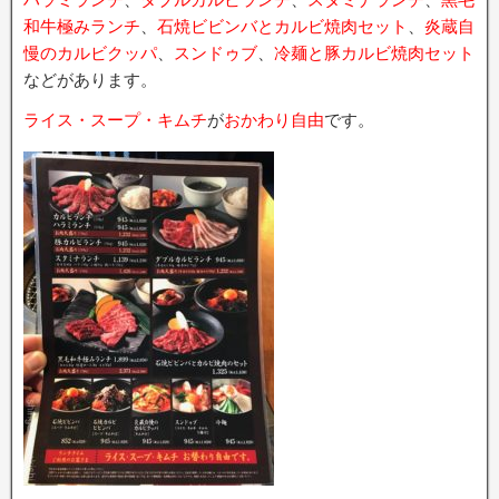
和牛極みランチ
、
石焼ビビンバとカルビ焼肉セット
、
炎蔵自
慢のカルビクッパ
、
スンドゥブ
、
冷麺と豚カルビ焼肉セット
などがあります。
ライス・スープ・キムチ
が
おかわり自由
です。