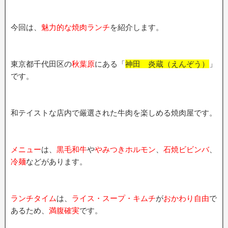
今回は、
魅力的な焼肉ランチ
を紹介します。
東京都千代田区の
秋葉原
にある「
神田 炎蔵（えんぞう）
」
です。
和テイストな店内で厳選された牛肉を楽しめる焼肉屋です。
メニュー
は、
黒毛和牛
や
やみつきホルモン
、
石焼ビビンバ
、
冷麺
などがあります。
ランチタイム
は、
ライス・スープ・キムチ
が
おかわり自由
で
あるため、
満腹確実
です。