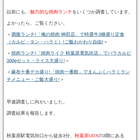
以前にも、
魅力的な焼肉ランチ
をいくつか調査しています。
よかったら、ご覧ください。
＜
満腹ランチ!「俺の焼肉 神田店」で特選牛3種盛り定食
（カルビ・タン・ハラミ）!ご飯おかわり自由!
＞
＜
焼肉ランチ!「焼肉ライク 秋葉原電気街店」でバラカルビ
300gセット・ライス大盛り!
＞
＜
麻布十番デカ盛り!「焼肉一番館」でまんぷくハラミラン
チメニュー・ご飯大盛り!
＞
早速調査しに向かいました。
調査結果を報告します。
秋葉原駅電気街口から徒歩3分、
秋葉原UDX
の3階にある