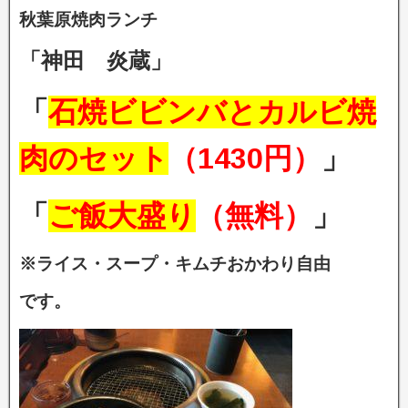
秋葉原焼肉ランチ
「神田 炎蔵」
「
石焼ビビンバとカルビ焼
肉のセット
（1430円）
」
「
ご飯大盛り
（無料）
」
※ライス・スープ・キムチおかわり自由
です。