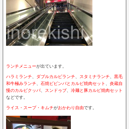
ランチメニュー
が出ています。
ハラミランチ
、
ダブルカルビランチ
、
スタミナランチ
、
黒毛
和牛極みランチ
、
石焼ビビンバとカルビ焼肉セット
、
炎蔵自
慢のカルビクッパ
、
スンドゥブ
、
冷麺と豚カルビ焼肉セット
などです。
ライス・スープ・キムチ
が
おかわり自由
です。