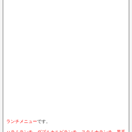
ランチメニュー
です。
ハラミランチ
、
ダブルカルビランチ
、
スタミナランチ
、
黒毛