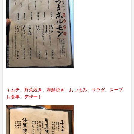
キムチ
、
野菜焼き
、
海鮮焼き
、
おつまみ
、
サラダ
、
スープ
、
お食事
、
デザート