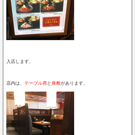
入店します。
店内は、
テーブル席
と
座敷
があります。