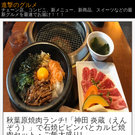
進撃のグルメ
チェーン店、コンビニ、新メニュー、新商品、スイーツなどの最
新グルメを最速でお届け！！！
秋葉原焼肉ランチ!「神田 炎蔵（えん
ぞう）」で石焼ビビンバとカルビ焼
肉セット・ご飯大盛り!