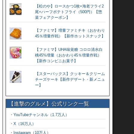
【松のや】ロースかつ1枚+海老フライ2
尾+ハーフポテトフライ（500円）【惣
菜フェアクーポン】
【ファミマ】増量ファミチキ（おかわり
45％増量作戦）【新作ホットスナック】
【ファミマ】UHA味覚糖 コロロ清水白
桃45%増量（おかわり45％増量作戦）
【新作コンビニお菓子】
【スターバックス】クッキー＆クリーム
チーズケーキ【新作デザート・新メニュ
ー】
【進撃のグルメ】公式リンク一覧
・
YouTubeチャンネル（1.7万人）
・
X（16万人）
・
Instagram（10万人）