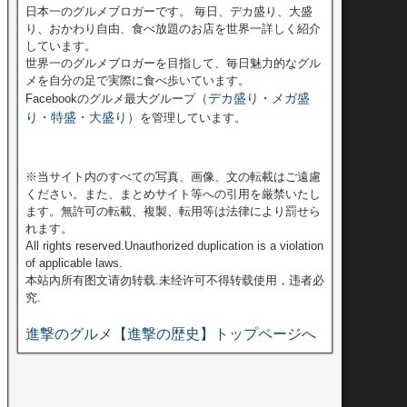
日本一のグルメブロガーです。 毎日、デカ盛り、大盛
り、おかわり自由、食べ放題のお店を世界一詳しく紹介
しています。
世界一のグルメブロガーを目指して、毎日魅力的なグル
メを自分の足で実際に食べ歩いています。
（デカ盛り・メガ盛
Facebookのグルメ最大グループ
り・特盛・大盛り）
を管理しています。
※当サイト内のすべての写真、画像、文の転載はご遠慮
ください。また、まとめサイト等への引用を厳禁いたし
ます。無許可の転載、複製、転用等は法律により罰せら
れます。
All rights reserved.Unauthorized duplication is a violation
of applicable laws.
本站內所有图文请勿转载.未经许可不得转载使用，违者必
究.
進撃のグルメ【進撃の歴史】トップページへ