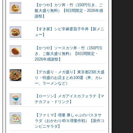
【かつや】カツ丼・竹（150円引き、ご
飯大盛り無料）【8日間限定・2026年感
謝祭】
【すき家】シビ辛麻婆茄子牛丼【新メニ
ュー】
【かつや】ソースカツ丼・竹（150円引
き、ご飯大盛り無料）【8日間限定・
2026年感謝祭】
【デカ盛り・メガ盛り】東京都23区大盛
り・特盛のお店まとめ100選（丼、カレ
ー、ラーメンなど）
【ローソン】メガアイスカフェラテ【マ
チカフェ・ドリンク】
【ファミマ】増量 豚しゃぶのパスタサ
ラダ（おかわり45％増量作戦）【新作コ
ンビニサラダ】