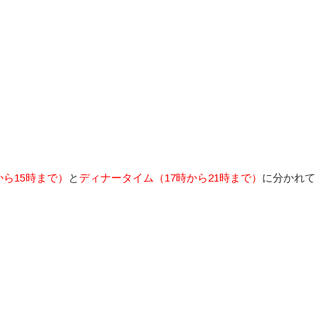
から15時まで）
と
ディナータイム（17時から21時まで）
に分かれて