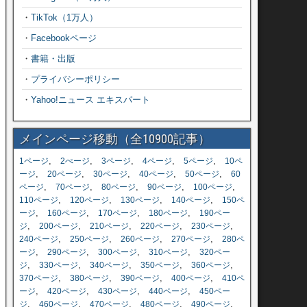
・
TikTok（1万人）
・
Facebookページ
・
書籍・出版
・
プライバシーポリシー
・
Yahoo!ニュース エキスパート
メインページ移動（全10900記事）
,
,
,
,
,
1ページ
2ぺージ
3ページ
4ページ
5ページ
10ペ
,
,
,
,
,
ージ
20ページ
30ページ
40ページ
50ページ
60
,
,
,
,
,
ページ
70ページ
80ページ
90ページ
100ページ
,
,
,
,
110ページ
120ページ
130ページ
140ページ
150ペ
,
,
,
,
ージ
160ページ
170ページ
180ページ
190ペー
,
,
,
,
,
ジ
200ページ
210ページ
220ページ
230ページ
,
,
,
,
240ページ
250ページ
260ページ
270ページ
280ペ
,
,
,
,
ージ
290ページ
300ページ
310ページ
320ペー
,
,
,
,
,
ジ
330ページ
340ページ
350ページ
360ページ
,
,
,
,
370ページ
380ページ
390ページ
400ページ
410ペ
,
,
,
,
ージ
420ページ
430ページ
440ページ
450ペー
,
,
,
,
,
ジ
460ページ
470ページ
480ページ
490ページ