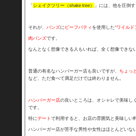
「
シェイクツリー（shake tree）
」には、他を圧倒す
それが、
バンズ
に
ビーフパティ
を使用した”
ワイルド
肉バンズ
です。
なんとなく想像できる人もいれば、全く想像できな
普通の有名なハンバーガー店も良いですが、
ちょっ
など、ただ食べて満足だけでは終わりません。
ハンバーガー店
の良いところは、オシャレで美味し
です。
特に
デート
で利用すると、お店の雰囲気と美味しい
ハンバーガー店が苦手な男性や女性はほとんどいな