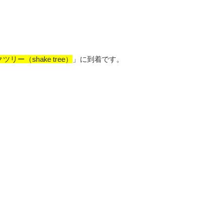
リー（shake tree）
」に到着です。