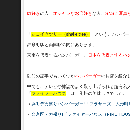
肉好き
の人、
オシャレなお店好き
な人、
SNSに写真
「
シェイクツリー（shake tree）
」という、ハンバー
錦糸町駅と両国駅の間にあります。
東京を代表するハンバーガー、
日本を代表とするハ
以前の記事でもいくつか
ハンバーガー
のお店を紹介
中でも、テレビや雑誌でよく取り上げられる超有名
「
ファイヤーハウス
」は、別格の美味しさでした。
＜
浜町デカ盛りハンバーガー!「ブラザーズ 人形町
＜
文京区デカ盛り!「ファイヤーハウス（FIRE HO