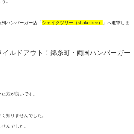
ょう。
行列ハンバーガー店「
シェイクツリー（shake tree）
」へ進撃しま
ワイルドアウト！錦糸町・両国ハンバーガー
。
いた方が良いです。
全く知りませんでした。
ませんでした。