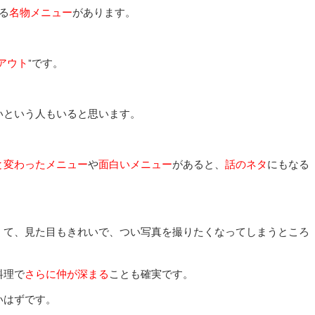
る
名物メニュー
があります。
アウト
”です。
いという人もいると思います。
と変わったメニュー
や
面白いメニュー
があると、
話のネタ
にもなる
くて、見た目もきれいで、つい写真を撮りたくなってしまうところ
料理で
さらに仲が深まる
ことも確実です。
いはずです。