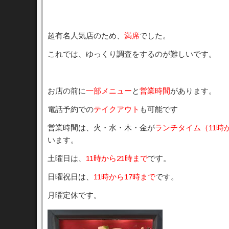
超有名人気店のため、
満席
でした。
これでは、ゆっくり調査をするのが難しいです。
お店の前に
一部メニュー
と
営業時間
があります。
電話予約での
テイクアウト
も可能です
営業時間は、火・水・木・金が
ランチタイム（11時
います。
土曜日は、
11時から21時まで
です。
日曜祝日は、
11時から17時まで
です。
月曜定休です。