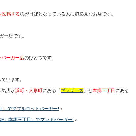
を投稿する
のが日課となっている人に超必見なお店です。
ガー店です。
ンバーガー店
のひとつです。
しています。
人気店が
浜町・人形町
にある「
ブラザーズ
」と
本郷三丁目
にある
店」でダブルロットバーガー!
＞
USE）本郷三丁目」でマッドバーガー!
＞