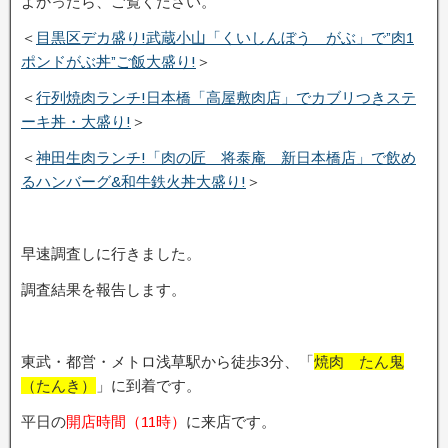
よかったら、ご覧ください。
＜
目黒区デカ盛り!武蔵小山「くいしんぼう がぶ」で”肉1
ポンドがぶ丼”ご飯大盛り!
＞
＜
行列焼肉ランチ!日本橋「高屋敷肉店」でカブリつきステ
ーキ丼・大盛り!
＞
＜
神田生肉ランチ!「肉の匠 将泰庵 新日本橋店」で飲め
るハンバーグ&和牛鉄火丼大盛り!
＞
早速調査しに行きました。
調査結果を報告します。
東武・都営・メトロ浅草駅から徒歩3分、「
焼肉 たん鬼
（たんき）
」に到着です。
平日の
開店時間（11時）
に来店です。