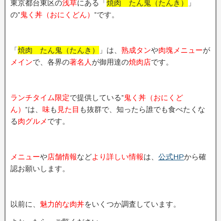
東京都台東区の
浅草
にある「
焼肉 たん鬼（たんき）
」
の”
鬼く丼（おにくどん）
”です。
「
焼肉 たん鬼（たんき）
」は、
熟成タン
や
肉塊メニュー
が
メイン
で、各界の
著名人
が御用達の
焼肉店
です。
ランチタイム限定
で提供している”
鬼く丼（おにくど
ん）
”は、
味
も
見た目
も抜群で、知ったら誰でも食べたくな
る
肉グルメ
です。
メニュー
や
店舗情報
など
より詳しい情報
は、
公式HP
から確
認お願いします。
以前に、
魅力的な肉丼
をいくつか調査しています。