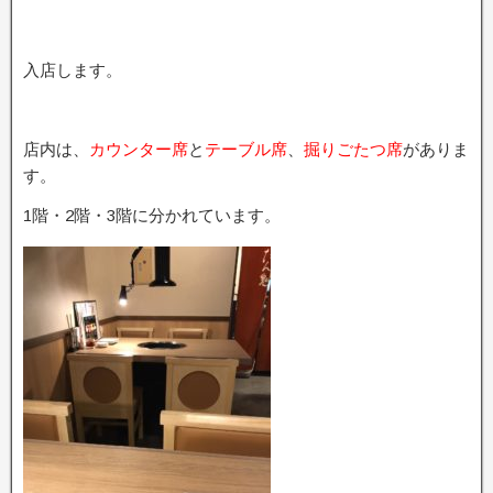
入店します。
店内は、
カウンター席
と
テーブル席
、
掘りごたつ席
がありま
す。
1階・2階・3階に分かれています。