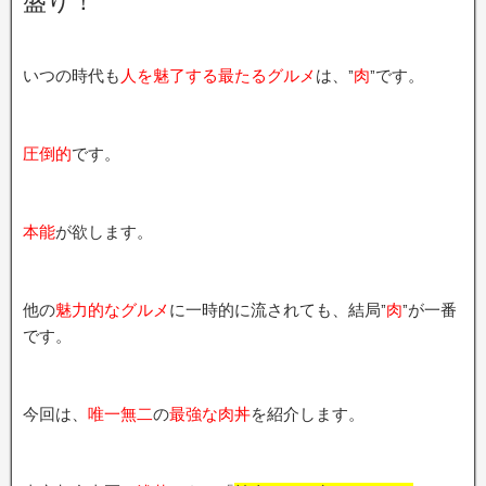
盛り！
いつの時代も
人を魅了する最たるグルメ
は、”
肉
”です。
圧倒的
です。
本能
が欲します。
他の
魅力的なグルメ
に一時的に流されても、結局”
肉
”が一番
です。
今回は、
唯一無二
の
最強な肉丼
を紹介します。