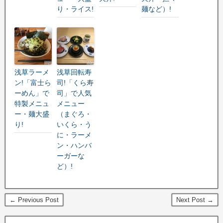
り・ライス!
麺など）!
浅草ラーメ
浅草回転寿
ン!「富士ら
司!「くら寿
ーめん」で
司」で人気
特製メニュ
メニュー
ー・麺大盛
（まぐろ・
り!
いくら・う
に・ラーメ
ン・ハンバ
ーガーな
ど）!
← Previous Post
Next Post →