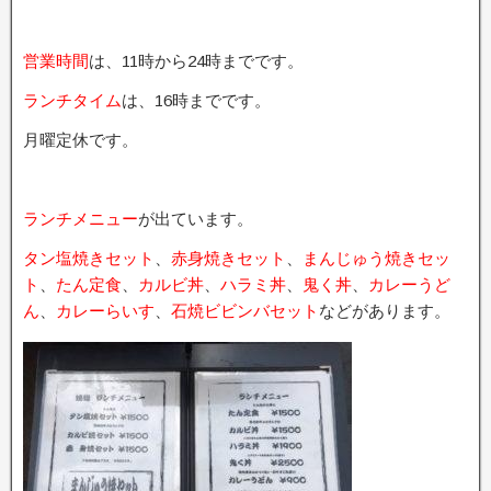
営業時間
は、11時から24時までです。
ランチタイム
は、16時までです。
月曜定休です。
ランチメニュー
が出ています。
タン塩焼きセット
、
赤身焼きセット
、
まんじゅう焼きセッ
ト
、
たん定食
、
カルビ丼
、
ハラミ丼
、
鬼く丼
、
カレーうど
ん
、
カレーらいす
、
石焼ビビンバセット
などがあります。