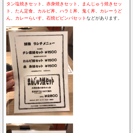
タン塩焼きセット
、
赤身焼きセット
、
まんじゅう焼きセッ
ト
、
たん定食
、
カルビ丼
、
ハラミ丼
、
鬼く丼
、
カレーうど
ん
、
カレーらいす
、
石焼ビビンバセット
などがあります。