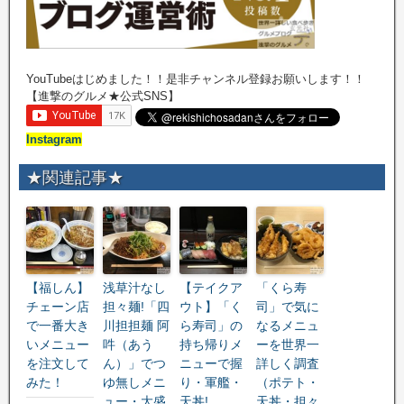
YouTubeはじめました！！是非チャンネル登録お願いします！！
【進撃のグルメ★公式SNS】
Instagram
★関連記事★
【福しん】
浅草汁なし
【テイクア
「くら寿
チェーン店
担々麺!「四
ウト】「く
司」で気に
で一番大き
川担担麺 阿
ら寿司」の
なるメニュ
いメニュー
吽（あう
持ち帰りメ
ーを世界一
を注文して
ん）」でつ
ニューで握
詳しく調査
みた！
ゆ無しメニ
り・軍艦・
（ポテト・
ュー・大盛
天丼!
天丼・担々