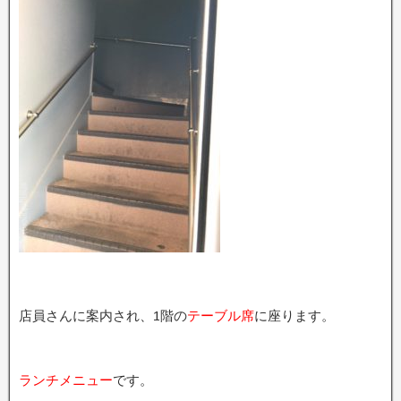
店員さんに案内され、1階の
テーブル席
に座ります。
ランチメニュー
です。