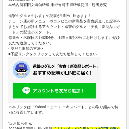
本站內所有图文请勿转载.未经许可不得转载使用，违者必究.
進撃のグルメのおすすめ記事がLINEに届きます！
チェーン店の新メニューやコンビニの新商品を実食調査した記事を
まとめてお届けするアカウント・進撃のグルメ「実食！新商品レポ
ート」の配信がスタート。
毎週火・木曜日の17時04分、土曜日9時00分にお届けします。ぜひ
友だち追加してください。
<友だち追加の方法>
■下記リンクをクリックして友だち追加してください
※本リンクは「Yahoo!ニュース エキスパート」との取り組みで特
別に設置しています。
\\\ お知らせ ///
2022年6月30日に初の書籍
『「ふつう」の文章とスマホ写真で稼ぐ