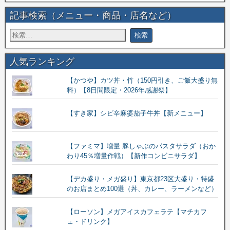
記事検索（メニュー・商品・店名など）
人気ランキング
【かつや】カツ丼・竹（150円引き、ご飯大盛り無
料）【8日間限定・2026年感謝祭】
【すき家】シビ辛麻婆茄子牛丼【新メニュー】
【ファミマ】増量 豚しゃぶのパスタサラダ（おか
わり45％増量作戦）【新作コンビニサラダ】
【デカ盛り・メガ盛り】東京都23区大盛り・特盛
のお店まとめ100選（丼、カレー、ラーメンなど）
【ローソン】メガアイスカフェラテ【マチカフ
ェ・ドリンク】