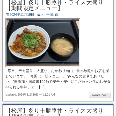
【松屋】炙り十勝豚丼・ライス大盛り
【期間限定メニュー】
2024年11月19日
丼
,
全国
,
肉
毎日、デカ盛り、大盛り、おかわり自由、食べ放題のお店を探
しています。 今回は、新メニュー、”みんなの食卓でありた
い。”無添加・国産米100%で安全・安心にこだわった牛めしが食
べられる牛丼チェー […]
Updated: 2024年11月19日 — 11:21 AM
Read Post
【松屋】炙り十勝豚丼・ライス大盛り