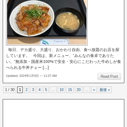
毎日、デカ盛り、大盛り、おかわり自由、食べ放題のお店を探
しています。 今回は、新メニュー、”みんなの食卓でありた
い。”無添加・国産米100%で安全・安心にこだわった牛めしが食
べられる牛丼チェー […]
Updated: 2024年1月9日 — 11:07 AM
Read Post
1 / 30
1
2
3
4
5
...
10
15
20
...
»
最後 »