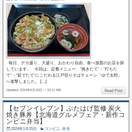
毎日、デカ盛り、大盛り、おかわり自由、食べ放題のお店を探
しています。 今回は、定番メニュー、”挽きたて”・”打ちた
て”・”茹でたて”にこだわる江戸切りそばチェーン「ゆで太郎」
へ進撃しました。 […]
Updated: 2024年6月10日 — 10:11 AM
Read Post
【セブンイレブン】ぶたはげ監修 炭火
焼き豚丼【北海道グルメフェア・新作コ
ンビニ弁当】
2024年1月15日
コンビニ
,
弁当