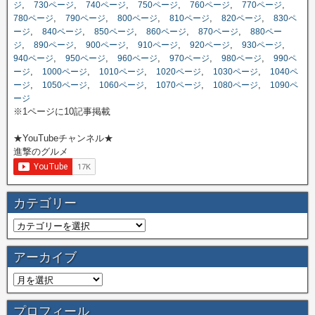
,
,
,
,
,
,
ジ
730ページ
740ページ
750ページ
760ページ
770ページ
,
,
,
,
,
780ページ
790ページ
800ページ
810ページ
820ページ
830ペ
,
,
,
,
,
ージ
840ページ
850ページ
860ページ
870ページ
880ペー
,
,
,
,
,
,
ジ
890ページ
900ページ
910ページ
920ページ
930ページ
,
,
,
,
,
940ページ
950ページ
960ページ
970ページ
980ページ
990ペ
,
,
,
,
,
ージ
1000ページ
1010ページ
1020ページ
1030ページ
1040ペ
,
,
,
,
,
ージ
1050ページ
1060ページ
1070ページ
1080ページ
1090ペ
ージ
※1ページに10記事掲載
★YouTubeチャンネル★
進撃のグルメ
カテゴリー
アーカイブ
プロフィール