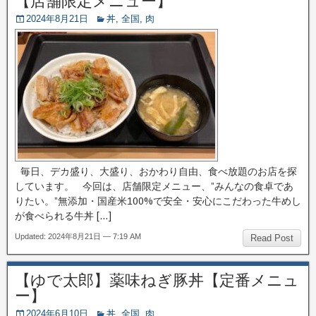
【店舗限定メニュー】
2024年8月21日
丼
,
全国
,
肉
毎日、デカ盛り、大盛り、おかわり自由、食べ放題のお店を探
しています。 今回は、店舗限定メニュー、”みんなの食卓であ
りたい。”無添加・国産米100%で安全・安心にこだわった牛めし
が食べられる牛丼 […]
Updated: 2024年8月21日 — 7:19 AM
Read Post
【ゆで太郎】薬味ねぎ豚丼【定番メニュ
ー】
2024年6月10日
丼
,
全国
,
肉