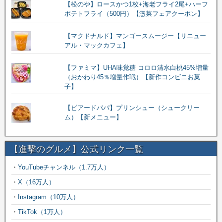
【松のや】ロースかつ1枚+海老フライ2尾+ハーフ
ポテトフライ（500円）【惣菜フェアクーポン】
【マクドナルド】マンゴースムージー【リニュー
アル・マックカフェ】
【ファミマ】UHA味覚糖 コロロ清水白桃45%増量
（おかわり45％増量作戦）【新作コンビニお菓
子】
【ビアードパパ】プリンシュー（シュークリー
ム）【新メニュー】
【進撃のグルメ】公式リンク一覧
・
YouTubeチャンネル（1.7万人）
・
X（16万人）
・
Instagram（10万人）
・
TikTok（1万人）