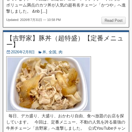
ボリューム満点のカツ丼が人気の超有名チェーン「かつや」へ進
撃しました。 &nb […]
Updated: 2026年7月31日 — 10:58 PM
Read Post
【吉野家】豚丼（超特盛）【定番メニュ
ー】
2026年2月8日
丼
,
全国
,
肉
毎日、デカ盛り、大盛り、おかわり自由、食べ放題のお店を探
しています。 今回は、定番メニュー、不動の人気を誇る最強の
牛丼チェーン「吉野家」へ進撃しました。 公式YouTubeチャン