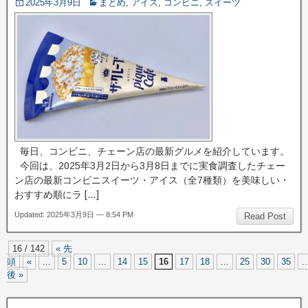
2025年3月9日
まとめ
,
アイス
,
コンビニ
,
スイーツ
毎日、コンビニ、チェーン店の最新グルメを紹介しています。
今回は、2025年3月2日から3月8日までに実食調査したチェー
ン店の最新コンビニスイーツ・アイス（全7種類）を美味しい・
おすすめ順にラ […]
Updated: 2025年3月9日 — 8:54 PM
Read Post
16 / 142
« 先
頭
«
...
5
10
...
14
15
16
17
18
...
25
30
35
..
後 »