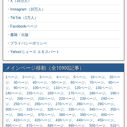
・
X（16万人）
・
Instagram（10万人）
・
TikTok（1万人）
・
Facebookページ
・
書籍・出版
・
プライバシーポリシー
・
Yahoo!ニュース エキスパート
メインページ移動（全10900記事）
,
,
,
,
,
,
1ページ
2ぺージ
3ページ
4ページ
5ページ
10ページ
20ペー
,
,
,
,
,
,
ジ
30ページ
40ページ
50ページ
60ページ
70ページ
80ペー
,
,
,
,
,
,
ジ
90ページ
100ページ
110ページ
120ページ
130ページ
,
,
,
,
,
140ページ
150ページ
160ページ
170ページ
180ページ
190ペ
,
,
,
,
,
ージ
200ページ
210ページ
220ページ
230ページ
240ペー
,
,
,
,
,
,
ジ
250ページ
260ページ
270ページ
280ページ
290ページ
,
,
,
,
,
300ページ
310ページ
320ページ
330ページ
340ページ
350ペ
,
,
,
,
,
ージ
360ページ
370ページ
380ページ
390ページ
400ペー
,
,
,
,
,
,
ジ
410ページ
420ページ
430ページ
440ページ
450ページ
,
,
,
,
,
460ページ
470ページ
480ページ
490ページ
500ページ
510ペ