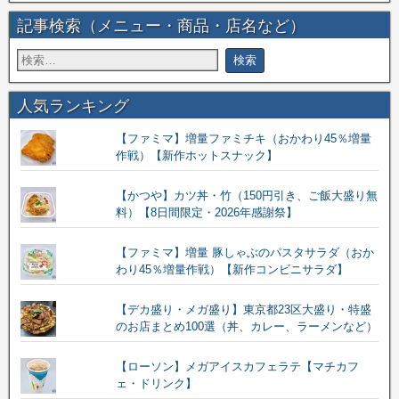
記事検索（メニュー・商品・店名など）
人気ランキング
【ファミマ】増量ファミチキ（おかわり45％増量
作戦）【新作ホットスナック】
【かつや】カツ丼・竹（150円引き、ご飯大盛り無
料）【8日間限定・2026年感謝祭】
【ファミマ】増量 豚しゃぶのパスタサラダ（おか
わり45％増量作戦）【新作コンビニサラダ】
【デカ盛り・メガ盛り】東京都23区大盛り・特盛
のお店まとめ100選（丼、カレー、ラーメンなど）
【ローソン】メガアイスカフェラテ【マチカフ
ェ・ドリンク】