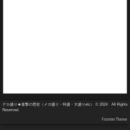
デカ盛り★進撃の歴史（メガ盛り・特盛・大盛りetc） © 2024 All Rights
Reserved.
Frontier Theme