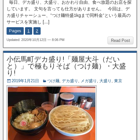
毎日、デカ盛り、大盛り、おかわり自由、食べ放題のお店を探
しています。 文句を言っても仕方がありません。 今回は、デ
カ盛りチャーシュー、”つけ麺特盛1kgまで同料金”という最高の
サービスを実施し […]
Pages
1
2
Updated: 2020年10月12日 — 8:06 PM
Read Post
小伝馬町デカ盛り!「麺屋大斗（だい
と）」で極もりそば（つけ麺）・大盛
り!
2019年1月21日
つけ麺
,
デカ盛り
,
メガ盛り
,
大盛り
,
東京