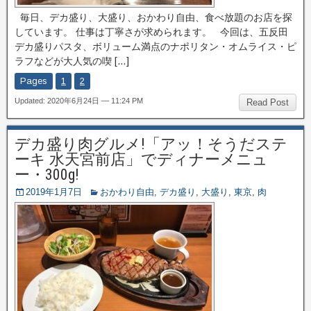
毎日、デカ盛り、大盛り、おかわり自由、食べ放題のお店を探
しています。 仕事は丁寧さが求められます。 今回は、五反田
デカ盛りパスタ、ボリューム満点のナポリタン・オムライス・ピ
ラフなどが大人気の喫 […]
Pages
1
2
Updated: 2020年6月24日 — 11:24 PM
Read Post
デカ盛り肉グルメ!「アッ！そうだステ
ーキ 水天宮前店」でディナーメニュ
ー・300g!
2019年1月7日
おかわり自由
,
デカ盛り
,
大盛り
,
東京
,
肉