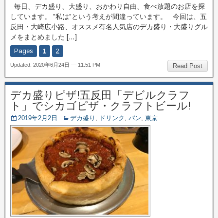
毎日、デカ盛り、大盛り、おかわり自由、食べ放題のお店を探
しています。 ”私は”という考えが間違っています。 今回は、五
反田・大崎広小路、オススメ有名人気店のデカ盛り・大盛りグル
メをまとめました […]
Pages
1
2
Updated: 2020年6月24日 — 11:51 PM
Read Post
デカ盛りピザ!五反田「デビルクラフ
ト」でシカゴピザ・クラフトビール!
2019年2月2日
デカ盛り
,
ドリンク
,
パン
,
東京