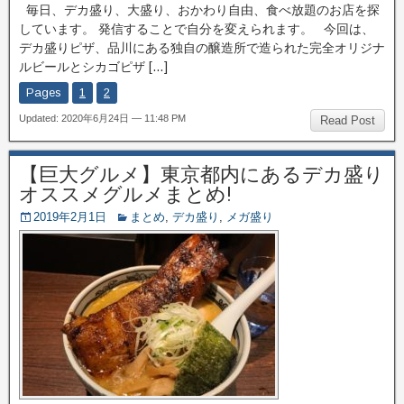
毎日、デカ盛り、大盛り、おかわり自由、食べ放題のお店を探
しています。 発信することで自分を変えられます。 今回は、
デカ盛りピザ、品川にある独自の醸造所で造られた完全オリジナ
ルビールとシカゴピザ […]
Pages
1
2
Updated: 2020年6月24日 — 11:48 PM
Read Post
【巨大グルメ】東京都内にあるデカ盛り
オススメグルメまとめ!
2019年2月1日
まとめ
,
デカ盛り
,
メガ盛り