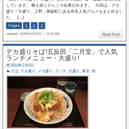
しています。 耐え抜くからこそ結果が出ます。 今回は、デカ
盛り・大盛り、上野・御徒町にある有名人気グルメをまとめまし
た。 […]
Pages
1
2
3
Updated: 2020年6月25日 — 12:04 AM
Read Post
デカ盛りそば!五反田「二月堂」で人気
ランチメニュー・大盛り!
2019年2月5日
そば
,
デカ盛り
,
メガ盛り
,
ランチ
,
大盛り
,
東京
,
肉