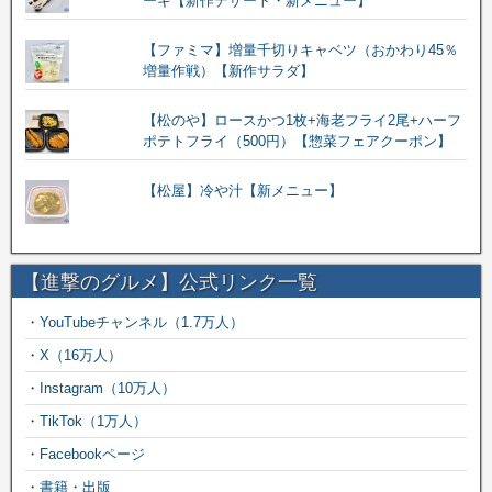
ーキ【新作デザート・新メニュー】
【ファミマ】増量千切りキャベツ（おかわり45％
増量作戦）【新作サラダ】
【松のや】ロースかつ1枚+海老フライ2尾+ハーフ
ポテトフライ（500円）【惣菜フェアクーポン】
【松屋】冷や汁【新メニュー】
【進撃のグルメ】公式リンク一覧
・
YouTubeチャンネル（1.7万人）
・
X（16万人）
・
Instagram（10万人）
・
TikTok（1万人）
・
Facebookページ
・
書籍・出版