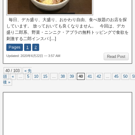
毎日、デカ盛り、大盛り、おかわり自由、食べ放題のお店を探
しています。 放っておいても良くなりません。 今回は、デカ
盛り二郎系、野菜・ニンニク・アブラの無料トッピングで食欲を
刺激する二郎インスパ […]
Pages
1
2
Updated: 2020年6月22日 — 3:57 AM
Read Post
40 / 103
« 先
頭
«
...
5
10
15
...
38
39
40
41
42
...
45
50
5
後 »