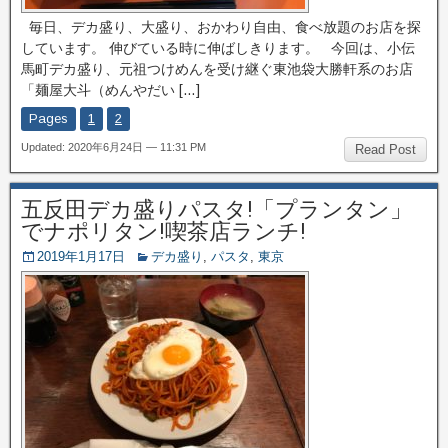
毎日、デカ盛り、大盛り、おかわり自由、食べ放題のお店を探
しています。 伸びている時に伸ばしきります。 今回は、小伝
馬町デカ盛り、元祖つけめんを受け継ぐ東池袋大勝軒系のお店
「麺屋大斗（めんやだい […]
Pages
1
2
Updated: 2020年6月24日 — 11:31 PM
Read Post
五反田デカ盛りパスタ!「プランタン」
でナポリタン!喫茶店ランチ!
2019年1月17日
デカ盛り
,
パスタ
,
東京