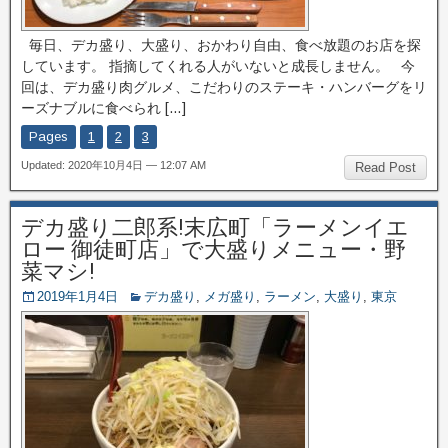
毎日、デカ盛り、大盛り、おかわり自由、食べ放題のお店を探
しています。 指摘してくれる人がいないと成長しません。 今
回は、デカ盛り肉グルメ、こだわりのステーキ・ハンバーグをリ
ーズナブルに食べられ […]
Pages
1
2
3
Updated: 2020年10月4日 — 12:07 AM
Read Post
デカ盛り二郎系!末広町「ラーメンイエ
ロー 御徒町店」で大盛りメニュー・野
菜マシ!
2019年1月4日
デカ盛り
,
メガ盛り
,
ラーメン
,
大盛り
,
東京