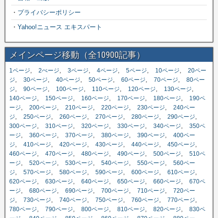
・
プライバシーポリシー
・
Yahoo!ニュース エキスパート
メインページ移動（全10900記事）
,
,
,
,
,
,
1ページ
2ぺージ
3ページ
4ページ
5ページ
10ページ
20ペー
,
,
,
,
,
,
ジ
30ページ
40ページ
50ページ
60ページ
70ページ
80ペー
,
,
,
,
,
,
ジ
90ページ
100ページ
110ページ
120ページ
130ページ
,
,
,
,
,
140ページ
150ページ
160ページ
170ページ
180ページ
190ペ
,
,
,
,
,
ージ
200ページ
210ページ
220ページ
230ページ
240ペー
,
,
,
,
,
,
ジ
250ページ
260ページ
270ページ
280ページ
290ページ
,
,
,
,
,
300ページ
310ページ
320ページ
330ページ
340ページ
350ペ
,
,
,
,
,
ージ
360ページ
370ページ
380ページ
390ページ
400ペー
,
,
,
,
,
,
ジ
410ページ
420ページ
430ページ
440ページ
450ページ
,
,
,
,
,
460ページ
470ページ
480ページ
490ページ
500ページ
510ペ
,
,
,
,
,
ージ
520ページ
530ページ
540ページ
550ページ
560ペー
,
,
,
,
,
,
ジ
570ページ
580ページ
590ページ
600ページ
610ページ
,
,
,
,
,
620ページ
630ページ
640ページ
650ページ
660ページ
670ペ
,
,
,
,
,
ージ
680ページ
690ページ
700ページ
710ページ
720ペー
,
,
,
,
,
,
ジ
730ページ
740ページ
750ページ
760ページ
770ページ
,
,
,
,
,
780ページ
790ページ
800ページ
810ページ
820ページ
830ペ