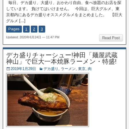
毎日、デカ盛り、大盛り、おかわり自由、食べ放題のお店を探
しています。 負けてはいけません。 今回は、巨大グルメ、東
京都内にあるデカ盛りオススメグルメをまとめました。 【巨大
グルメ […]
Pages
1
2
3
Updated: 2020年6月24日 — 11:47 PM
Read Post
デカ盛りチャーシュー!神田「麺屋武蔵
神山」で巨大一本焼豚ラーメン・特盛!
2019年1月29日
デカ盛り
,
ラーメン
,
東京
,
肉