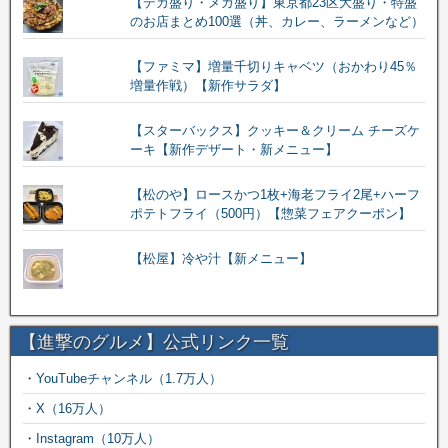
【デカ盛り・メガ盛り】東京都23区大盛り・特盛
のお店まとめ100選（丼、カレー、ラーメンなど）
【ファミマ】増量千切りキャベツ（おかわり45％
増量作戦）【新作サラダ】
【スターバックス】クッキー＆クリーム チーズケ
ーキ【新作デザート・新メニュー】
【松のや】ロースかつ1枚+海老フライ2尾+ハーフ
ポテトフライ（500円）【惣菜フェアクーポン】
【松屋】冷や汁【新メニュー】
【進撃のグルメ】公式リンク一覧
・
YouTubeチャンネル（1.7万人）
・
X（16万人）
・
Instagram（10万人）