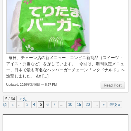
毎日、チェーン店の新メニュー、コンビニ新商品（スイーツ・
アイス・弁当など）を探しています。 今回は、期間限定メニュ
ー、日本で最も有名なハンバーガーチェーン「マクドナルド」へ
進撃しました。 &n […]
Updated: 2026年3月6日 — 8:57 PM
Read Post
5 / 64
« 先
頭
«
...
3
4
5
6
7
...
10
15
20
...
»
最後 »