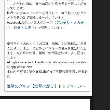
り、おかわり自由、食べ放題のお店を世界一詳しく紹介
しています。
世界一のグルメブロガーを目指して、毎日魅力的なグル
メを自分の足で実際に食べ歩いています。
（デカ盛り・メガ盛
Facebookのグルメ最大グループ
り・特盛・大盛り）
を管理しています。
※当サイト内のすべての写真、画像、文の転載はご遠慮
ください。また、まとめサイト等への引用を厳禁いたし
ます。無許可の転載、複製、転用等は法律により罰せら
れます。
All rights reserved.Unauthorized duplication is a violation
of applicable laws.
本站內所有图文请勿转载.未经许可不得转载使用，违者必
究.
進撃のグルメ【進撃の歴史】トップページへ