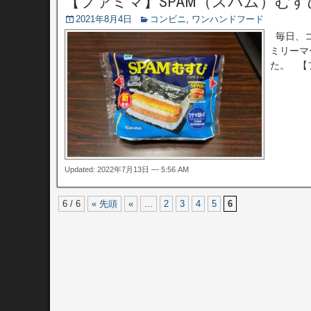
【ファミマ】SPAM（スパム）む
2021年8月4日
コンビニ
,
ワンハンドフード
毎日、コ
ミリーマ
た。 【フ
Updated: 2022年7月13日 — 5:56 AM
6 / 6
« 先頭
«
...
2
3
4
5
6