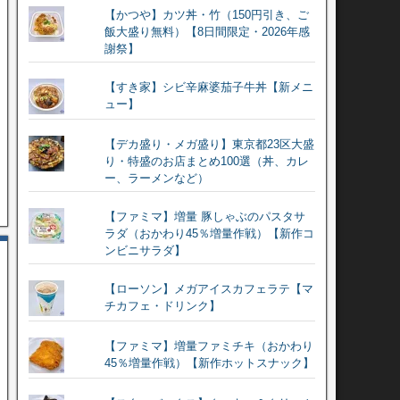
【かつや】カツ丼・竹（150円引き、ご
飯大盛り無料）【8日間限定・2026年感
謝祭】
【すき家】シビ辛麻婆茄子牛丼【新メニ
ュー】
【デカ盛り・メガ盛り】東京都23区大盛
り・特盛のお店まとめ100選（丼、カレ
ー、ラーメンなど）
【ファミマ】増量 豚しゃぶのパスタサ
ラダ（おかわり45％増量作戦）【新作コ
ンビニサラダ】
【ローソン】メガアイスカフェラテ【マ
チカフェ・ドリンク】
【ファミマ】増量ファミチキ（おかわり
45％増量作戦）【新作ホットスナック】