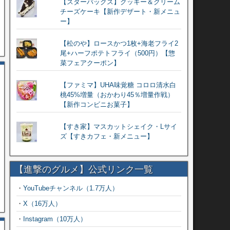
【スターバックス】クッキー＆クリーム
チーズケーキ【新作デザート・新メニュ
ー】
【松のや】ロースかつ1枚+海老フライ2
尾+ハーフポテトフライ（500円）【惣
菜フェアクーポン】
【ファミマ】UHA味覚糖 コロロ清水白
桃45%増量（おかわり45％増量作戦）
【新作コンビニお菓子】
【すき家】マスカットシェイク・Lサイ
ズ【すきカフェ・新メニュー】
【進撃のグルメ】公式リンク一覧
・
YouTubeチャンネル（1.7万人）
・
X（16万人）
・
Instagram（10万人）