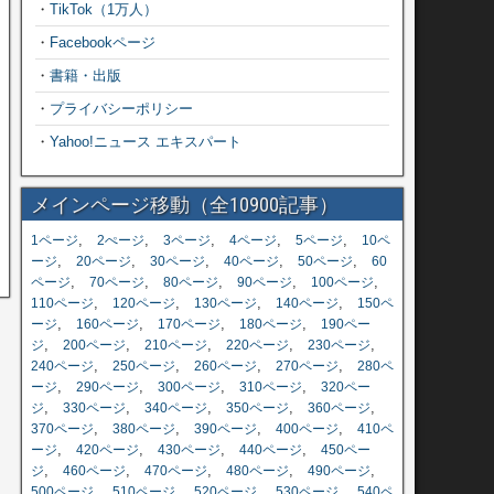
・
TikTok（1万人）
・
Facebookページ
・
書籍・出版
・
プライバシーポリシー
・
Yahoo!ニュース エキスパート
メインページ移動（全10900記事）
,
,
,
,
,
1ページ
2ぺージ
3ページ
4ページ
5ページ
10ペ
,
,
,
,
,
ージ
20ページ
30ページ
40ページ
50ページ
60
,
,
,
,
,
ページ
70ページ
80ページ
90ページ
100ページ
,
,
,
,
110ページ
120ページ
130ページ
140ページ
150ペ
,
,
,
,
ージ
160ページ
170ページ
180ページ
190ペー
,
,
,
,
,
ジ
200ページ
210ページ
220ページ
230ページ
,
,
,
,
240ページ
250ページ
260ページ
270ページ
280ペ
,
,
,
,
ージ
290ページ
300ページ
310ページ
320ペー
,
,
,
,
,
ジ
330ページ
340ページ
350ページ
360ページ
,
,
,
,
370ページ
380ページ
390ページ
400ページ
410ペ
,
,
,
,
ージ
420ページ
430ページ
440ページ
450ペー
,
,
,
,
,
ジ
460ページ
470ページ
480ページ
490ページ
,
,
,
,
500ページ
510ページ
520ページ
530ページ
540ペ