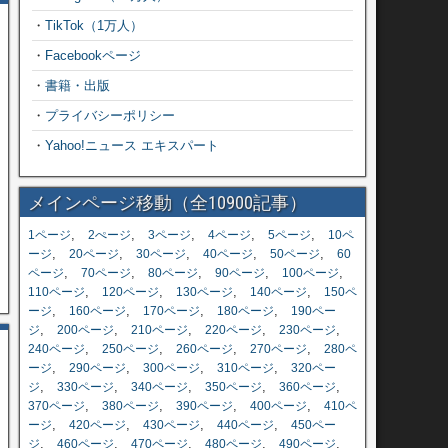
・
TikTok（1万人）
・
Facebookページ
・
書籍・出版
・
プライバシーポリシー
・
Yahoo!ニュース エキスパート
メインページ移動（全10900記事）
,
,
,
,
,
1ページ
2ぺージ
3ページ
4ページ
5ページ
10ペ
,
,
,
,
,
ージ
20ページ
30ページ
40ページ
50ページ
60
,
,
,
,
,
ページ
70ページ
80ページ
90ページ
100ページ
,
,
,
,
110ページ
120ページ
130ページ
140ページ
150ペ
,
,
,
,
ージ
160ページ
170ページ
180ページ
190ペー
,
,
,
,
,
ジ
200ページ
210ページ
220ページ
230ページ
,
,
,
,
240ページ
250ページ
260ページ
270ページ
280ペ
,
,
,
,
ージ
290ページ
300ページ
310ページ
320ペー
,
,
,
,
,
ジ
330ページ
340ページ
350ページ
360ページ
,
,
,
,
370ページ
380ページ
390ページ
400ページ
410ペ
,
,
,
,
ージ
420ページ
430ページ
440ページ
450ペー
,
,
,
,
,
ジ
460ページ
470ページ
480ページ
490ページ