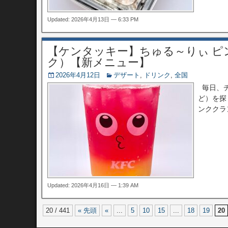
Updated: 2026年4月13日 — 6:33 PM
【ケンタッキー】ちゅる～りぃ 
ク）【新メニュー】
2026年4月12日
デザート
,
ドリンク
,
全国
毎日、チ
ど）を探
ンククラ
Updated: 2026年4月16日 — 1:39 AM
20 / 441
« 先頭
«
...
5
10
15
...
18
19
20