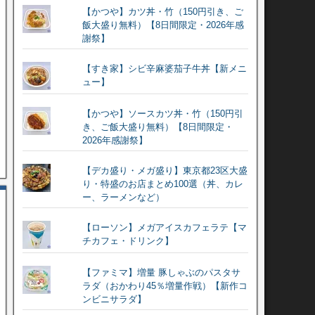
【かつや】カツ丼・竹（150円引き、ご
飯大盛り無料）【8日間限定・2026年感
謝祭】
【すき家】シビ辛麻婆茄子牛丼【新メニ
ュー】
【かつや】ソースカツ丼・竹（150円引
き、ご飯大盛り無料）【8日間限定・
2026年感謝祭】
【デカ盛り・メガ盛り】東京都23区大盛
り・特盛のお店まとめ100選（丼、カレ
ー、ラーメンなど）
【ローソン】メガアイスカフェラテ【マ
チカフェ・ドリンク】
【ファミマ】増量 豚しゃぶのパスタサ
ラダ（おかわり45％増量作戦）【新作コ
ンビニサラダ】