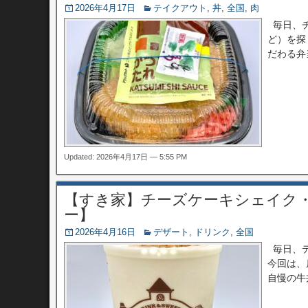
2026年4月17日
テイクアウト
,
丼
,
全国
,
肉
毎日、チ
ど）を探
だわる弁当
Updated: 2026年4月17日 — 5:55 PM
【すき家】チーズケーキシェイク
ー】
2026年4月16日
デザート
,
ドリンク
,
全国
毎日、デ
今回は、
自慢の牛