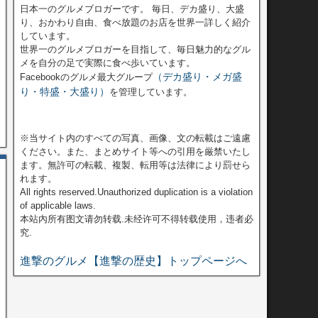
日本一のグルメブロガーです。 毎日、デカ盛り、大盛
り、おかわり自由、食べ放題のお店を世界一詳しく紹介
しています。
世界一のグルメブロガーを目指して、毎日魅力的なグル
メを自分の足で実際に食べ歩いています。
（デカ盛り・メガ盛
Facebookのグルメ最大グループ
り・特盛・大盛り）
を管理しています。
※当サイト内のすべての写真、画像、文の転載はご遠慮
ください。また、まとめサイト等への引用を厳禁いたし
ます。無許可の転載、複製、転用等は法律により罰せら
れます。
All rights reserved.Unauthorized duplication is a violation
of applicable laws.
本站內所有图文请勿转载.未经许可不得转载使用，违者必
究.
進撃のグルメ【進撃の歴史】トップページへ