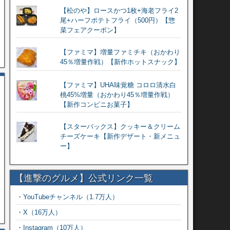
【松のや】ロースかつ1枚+海老フライ2
尾+ハーフポテトフライ（500円）【惣
菜フェアクーポン】
【ファミマ】増量ファミチキ（おかわり
45％増量作戦）【新作ホットスナック】
【ファミマ】UHA味覚糖 コロロ清水白
桃45%増量（おかわり45％増量作戦）
【新作コンビニお菓子】
【スターバックス】クッキー＆クリーム
チーズケーキ【新作デザート・新メニュ
ー】
【進撃のグルメ】公式リンク一覧
・
YouTubeチャンネル（1.7万人）
・
X（16万人）
・
Instagram（10万人）