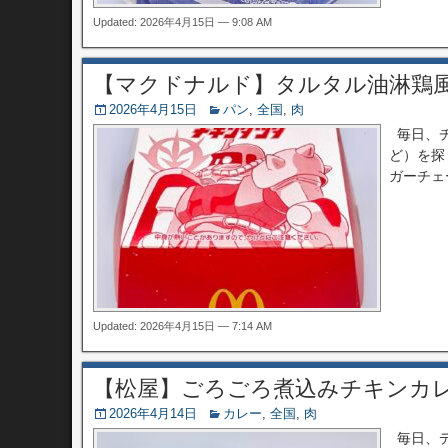
Updated: 2026年4月15日 — 9:08 AM
【マクドナルド】タルタル油淋鶏
2026年4月15日
パン
,
全国
,
肉
毎日、チ
ど）を探
ガーチェ
Updated: 2026年4月15日 — 7:14 AM
【松屋】ごろごろ煮込みチキンカ
2026年4月14日
カレー
,
全国
,
肉
毎日、デ