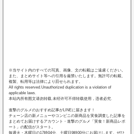
※当サイト内のすべての写真、画像、文の転載はご遠慮ください。
また、まとめサイト等への引用を厳禁いたします。無許可の転載、
複製、転用等は法律により罰せられます。
All rights reserved.Unauthorized duplication is a violation of
applicable laws.
本站內所有图文请勿转载.未经许可不得转载使用，违者必究.
進撃のグルメのおすすめ記事がLINEに届きます！
チェーン店の新メニューやコンビニの新商品を実食調査した記事を
まとめてお届けするアカウント・進撃のグルメ「実食！新商品レポ
ート」の配信がスタート。
毎週火・木曜日の17時04分、土曜日9時00分にお届けします。ぜひ