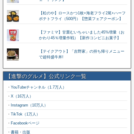
【松のや】ロースかつ1枚+海老フライ2尾+ハーフ
ポテトフライ（500円）【惣菜フェアクーポン】
【ファミマ】甘栗むいちゃいました45%増量（お
かわり45％増量作戦）【新作コンビニお菓子】
【テイクアウト】「吉野家」の持ち帰りメニュー
で超特盛牛丼!
【進撃のグルメ】公式リンク一覧
・
YouTubeチャンネル（1.7万人）
・
X（16万人）
・
Instagram（10万人）
・
TikTok（1万人）
・
Facebookページ
・
書籍・出版