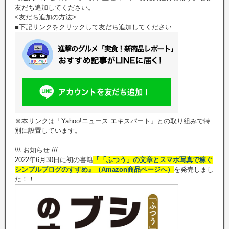
友だち追加してください。
<友だち追加の方法>
■下記リンクをクリックして友だち追加してください
※本リンクは「Yahoo!ニュース エキスパート」との取り組みで特
別に設置しています。
\\\ お知らせ ///
2022年6月30日に初の書籍
『「ふつう」の文章とスマホ写真で稼ぐ
シンプルブログのすすめ』（Amazon商品ページへ）
を発売しまし
た！！