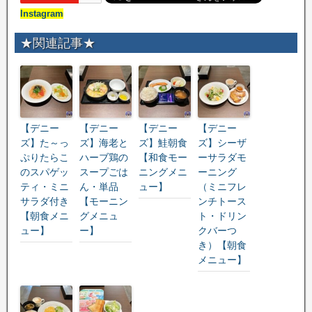
Instagram
★関連記事★
【デニー
【デニー
【デニー
【デニー
ズ】た～っ
ズ】海老と
ズ】鮭朝食
ズ】シーザ
ぷりたらこ
ハーブ鶏の
【和食モー
ーサラダモ
のスパゲッ
スープごは
ニングメニ
ーニング
ティ・ミニ
ん・単品
ュー】
（ミニフレ
サラダ付き
【モーニン
ンチトース
【朝食メニ
グメニュ
ト・ドリン
ュー】
ー】
クバーつ
き）【朝食
メニュー】