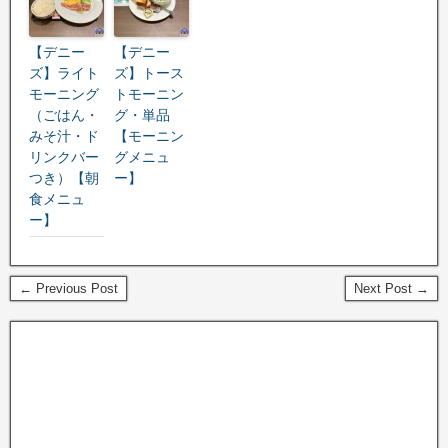
【デニー
【デニー
ズ】ライト
ズ】トース
モーニング
トモーニン
（ごはん・
グ・単品
みそ汁・ド
【モーニン
リンクバー
グメニュ
つき）【朝
ー】
食メニュ
ー】
← Previous Post
Next Post →