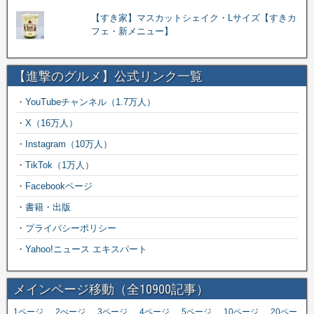
【すき家】マスカットシェイク・Lサイズ【すきカ
フェ・新メニュー】
【進撃のグルメ】公式リンク一覧
・
YouTubeチャンネル（1.7万人）
・
X（16万人）
・
Instagram（10万人）
・
TikTok（1万人）
・
Facebookページ
・
書籍・出版
・
プライバシーポリシー
・
Yahoo!ニュース エキスパート
メインページ移動（全10900記事）
,
,
,
,
,
,
1ページ
2ぺージ
3ページ
4ページ
5ページ
10ページ
20ペー