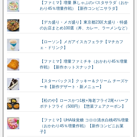
【ファミマ】増量 豚しゃぶのパスタサラダ（おか
わり45％増量作戦）【新作コンビニサラダ】
【デカ盛り・メガ盛り】東京都23区大盛り・特盛
のお店まとめ100選（丼、カレー、ラーメンなど）
【ローソン】メガアイスカフェラテ【マチカフ
ェ・ドリンク】
【ファミマ】増量ファミチキ（おかわり45％増量
作戦）【新作ホットスナック】
【スターバックス】クッキー＆クリーム チーズケ
ーキ【新作デザート・新メニュー】
【松のや】ロースかつ1枚+海老フライ2尾+ハーフ
ポテトフライ（500円）【惣菜フェアクーポン】
【ファミマ】UHA味覚糖 コロロ清水白桃45%増量
（おかわり45％増量作戦）【新作コンビニお菓
子】