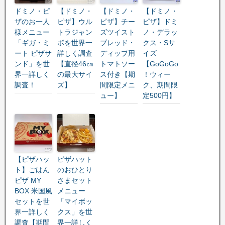
ドミノ・ピ
【ドミノ・
【ドミノ・
【ドミノ・
ザのお一人
ピザ】ウル
ピザ】チー
ピザ】ドミ
様メニュー
トラジャン
ズツイスト
ノ・デラッ
「ギガ・ミ
ボを世界一
ブレッド・
クス・Sサ
ート ピザサ
詳しく調査
ディップ用
イズ
ンド」を世
【直径46㎝
トマトソー
【GoGoGo
界一詳しく
の最大サイ
ス付き【期
！ウィー
調査！
ズ】
間限定メニ
ク、期間限
ュー】
定500円】
【ピザハッ
ピザハット
ト】ごはん
のおひとり
ピザ MY
さまセット
BOX 米国風
メニュー
セットを世
「マイボッ
界一詳しく
クス」を世
調査【期間
界一詳しく