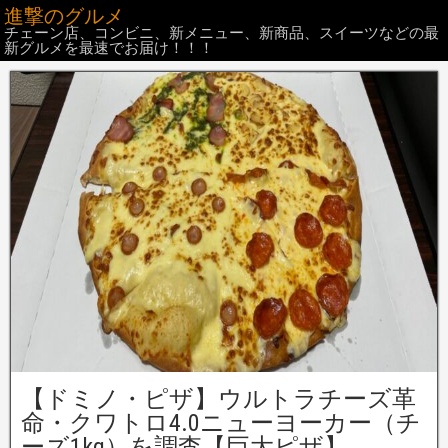
進撃のグルメ
チェーン店、コンビニ、新メニュー、新商品、スイーツなどの最
新グルメを最速でお届け！！！
【ドミノ・ピザ】ウルトラチーズ革
命・クワトロ4.0ニューヨーカー（チ
ーズ1kg）を調査【巨大ピザ】