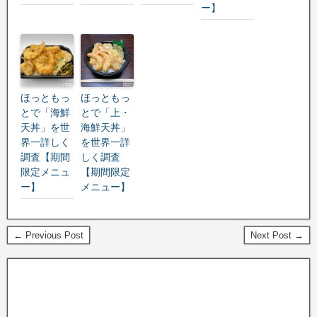
ー】
ほっともっ
ほっともっ
とで「海鮮
とで「上・
天丼」を世
海鮮天丼」
界一詳しく
を世界一詳
調査【期間
しく調査
限定メニュ
【期間限定
ー】
メニュー】
← Previous Post
Next Post →