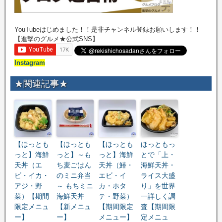
YouTubeはじめました！！是非チャンネル登録お願いします！！
【進撃のグルメ★公式SNS】
Instagram
★関連記事★
【ほっとも
【ほっとも
【ほっとも
ほっともっ
っと】海鮮
っと】～も
っと】海鮮
とで「上・
天丼（エ
ち麦ごはん
天丼（鰆・
海鮮天丼・
ビ・イカ・
のミニ弁当
エビ・イ
ライス大盛
アジ・野
～ もちミニ
カ・ホタ
り」を世界
菜）【期間
海鮮天丼
テ・野菜）
一詳しく調
限定メニュ
【新メニュ
【期間限定
査【期間限
ー】
ー】
メニュー】
定メニュ