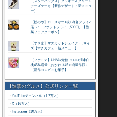
【スターバックス】クッキー＆クリーム
チーズケーキ【新作デザート・新メニュ
ー】
【松のや】ロースかつ1枚+海老フライ2
尾+ハーフポテトフライ（500円）【惣
菜フェアクーポン】
【すき家】マスカットシェイク・Lサイ
ズ【すきカフェ・新メニュー】
【ファミマ】UHA味覚糖 コロロ清水白
桃45%増量（おかわり45％増量作戦）
【新作コンビニお菓子】
【進撃のグルメ】公式リンク一覧
・
YouTubeチャンネル（1.7万人）
・
X（16万人）
・
Instagram（10万人）