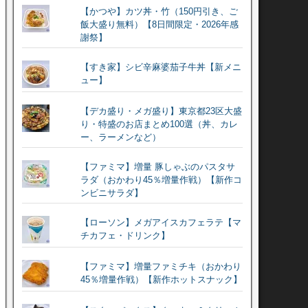
【かつや】カツ丼・竹（150円引き、ご
飯大盛り無料）【8日間限定・2026年感
謝祭】
【すき家】シビ辛麻婆茄子牛丼【新メニ
ュー】
【デカ盛り・メガ盛り】東京都23区大盛
り・特盛のお店まとめ100選（丼、カレ
ー、ラーメンなど）
【ファミマ】増量 豚しゃぶのパスタサ
ラダ（おかわり45％増量作戦）【新作コ
ンビニサラダ】
【ローソン】メガアイスカフェラテ【マ
チカフェ・ドリンク】
【ファミマ】増量ファミチキ（おかわり
45％増量作戦）【新作ホットスナック】