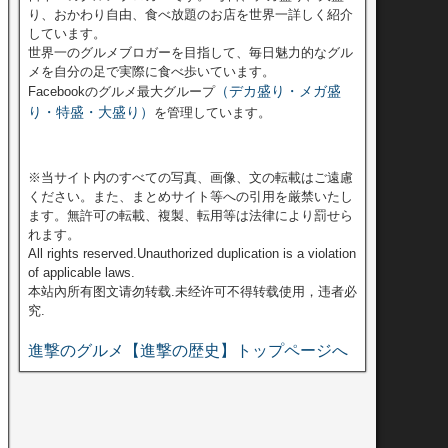
り、おかわり自由、食べ放題のお店を世界一詳しく紹介
しています。
世界一のグルメブロガーを目指して、毎日魅力的なグル
メを自分の足で実際に食べ歩いています。
（デカ盛り・メガ盛
Facebookのグルメ最大グループ
り・特盛・大盛り）
を管理しています。
※当サイト内のすべての写真、画像、文の転載はご遠慮
ください。また、まとめサイト等への引用を厳禁いたし
ます。無許可の転載、複製、転用等は法律により罰せら
れます。
All rights reserved.Unauthorized duplication is a violation
of applicable laws.
本站內所有图文请勿转载.未经许可不得转载使用，违者必
究.
進撃のグルメ【進撃の歴史】トップページへ