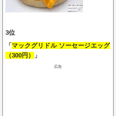
3位
「
マックグリドル ソーセージエッグ
（300円）
」
広告