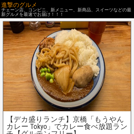
進撃のグルメ
チェーン店、コンビニ、新メニュー、新商品、スイーツなどの最
新グルメを最速でお届け！！！
【デカ盛りランチ】京橋「もうやん
カレー Tokyo」でカレー食べ放題ラン
チ【グルテンフリー】