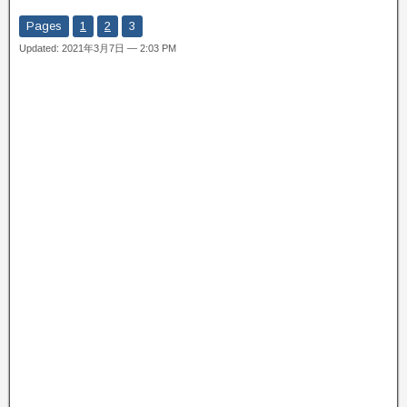
Pages
1
2
3
Updated: 2021年3月7日 — 2:03 PM