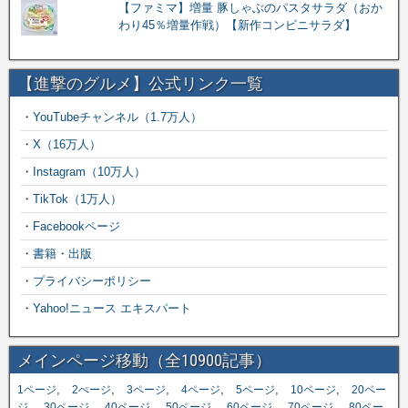
【ファミマ】増量 豚しゃぶのパスタサラダ（おか
わり45％増量作戦）【新作コンビニサラダ】
【進撃のグルメ】公式リンク一覧
・
YouTubeチャンネル（1.7万人）
・
X（16万人）
・
Instagram（10万人）
・
TikTok（1万人）
・
Facebookページ
・
書籍・出版
・
プライバシーポリシー
・
Yahoo!ニュース エキスパート
メインページ移動（全10900記事）
,
,
,
,
,
,
1ページ
2ぺージ
3ページ
4ページ
5ページ
10ページ
20ペー
,
,
,
,
,
,
ジ
30ページ
40ページ
50ページ
60ページ
70ページ
80ペー