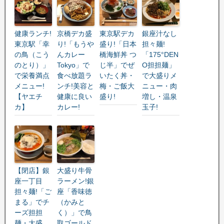
健康ランチ!
京橋デカ盛
東京駅デカ
銀座汁なし
東京駅「幸
り!「もうや
盛り!「日本
担々麺!
の鳥（こう
んカレー
橋海鮮丼 つ
「175°DEN
のとり）」
Tokyo」で
じ半」でぜ
O担担麺」
で栄養満点
食べ放題ラ
いたく丼・
で大盛りメ
メニュー!
ンチ!美容と
梅・ご飯大
ニュー・肉
【ヤエチ
健康に良い
盛り!
増し・温泉
カ】
カレー!
玉子!
【閉店】銀
大盛り牛骨
座一丁目
ラーメン!銀
担々麺!「ご
座「香味徳
まる」でチ
（かみと
ーズ担担
く）」で鳥
麺・大盛
取ゴールド