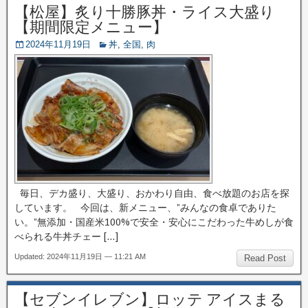
【松屋】炙り十勝豚丼・ライス大盛り
【期間限定メニュー】
2024年11月19日
丼
,
全国
,
肉
毎日、デカ盛り、大盛り、おかわり自由、食べ放題のお店を探
しています。 今回は、新メニュー、”みんなの食卓でありた
い。”無添加・国産米100%で安全・安心にこだわった牛めしが食
べられる牛丼チェー […]
Updated: 2024年11月19日 — 11:21 AM
Read Post
【セブンイレブン】ロッテ アイスまる