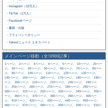
・
Instagram（10万人）
・
TikTok（1万人）
・
Facebookページ
・
書籍・出版
・
プライバシーポリシー
・
Yahoo!ニュース エキスパート
メインページ移動（全10900記事）
,
,
,
,
,
,
1ページ
2ぺージ
3ページ
4ページ
5ページ
10ページ
20ペー
,
,
,
,
,
,
ジ
30ページ
40ページ
50ページ
60ページ
70ページ
80ペー
,
,
,
,
,
,
ジ
90ページ
100ページ
110ページ
120ページ
130ページ
,
,
,
,
,
140ページ
150ページ
160ページ
170ページ
180ページ
190ペ
,
,
,
,
,
ージ
200ページ
210ページ
220ページ
230ページ
240ペー
,
,
,
,
,
,
ジ
250ページ
260ページ
270ページ
280ページ
290ページ
,
,
,
,
,
300ページ
310ページ
320ページ
330ページ
340ページ
350ペ
,
,
,
,
,
ージ
360ページ
370ページ
380ページ
390ページ
400ペー
,
,
,
,
,
,
ジ
410ページ
420ページ
430ページ
440ページ
450ページ
,
,
,
,
,
460ページ
470ページ
480ページ
490ページ
500ページ
510ペ