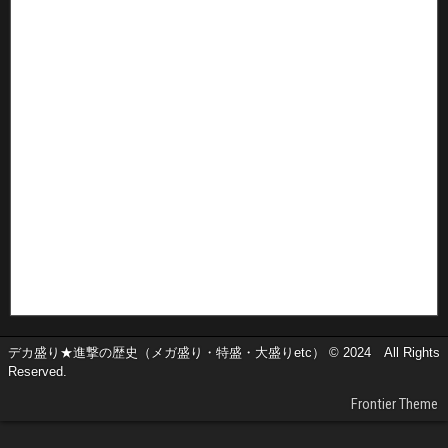
デカ盛り★進撃の歴史（メガ盛り・特盛・大盛りetc） © 2024 All Rights
Reserved.
Frontier Theme