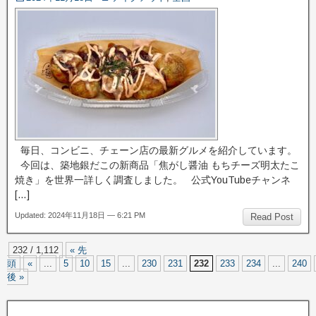
毎日、コンビニ、チェーン店の最新グルメを紹介しています。
今回は、築地銀だこの新商品「焦がし醤油 もちチーズ明太たこ
焼き」を世界一詳しく調査しました。 公式YouTubeチャンネ
[…]
Updated: 2024年11月18日 — 6:21 PM
Read Post
232 / 1,112
« 先
頭
«
...
5
10
15
...
230
231
232
233
234
...
240
後 »