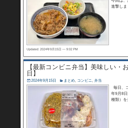
今回は、
進撃しまし
Updated: 2024年9月15日 — 9:02 PM
【最新コンビニ弁当】美味しい・おす
日】
2024年9月15日
まとめ
,
コンビニ
,
弁当
毎日、コ
年9月8
種類）を