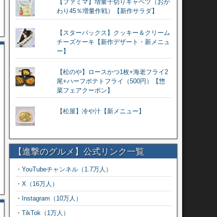
【ファミマ】増量千切りキャベツ（おか
わり45％増量作戦）【新作サラダ】
【スターバックス】クッキー＆クリーム
チーズケーキ【新作デザート・新メニュ
ー】
【松のや】ロースかつ1枚+海老フライ2
尾+ハーフポテトフライ（500円）【惣
菜フェアクーポン】
【松屋】冷や汁【新メニュー】
【進撃のグルメ】公式リンク一覧
・
YouTubeチャンネル（1.7万人）
・
X（16万人）
・
Instagram（10万人）
・
TikTok（1万人）