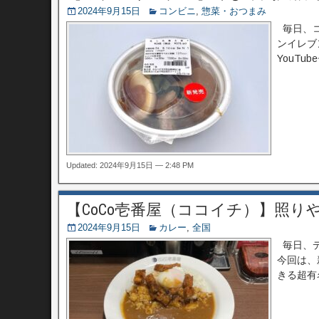
2024年9月15日
コンビニ
,
惣菜・おつまみ
毎日、コ
ンイレブ
YouTu
Updated: 2024年9月15日 — 2:48 PM
【CoCo壱番屋（ココイチ）】照
2024年9月15日
カレー
,
全国
毎日、デ
今回は、
きる超有