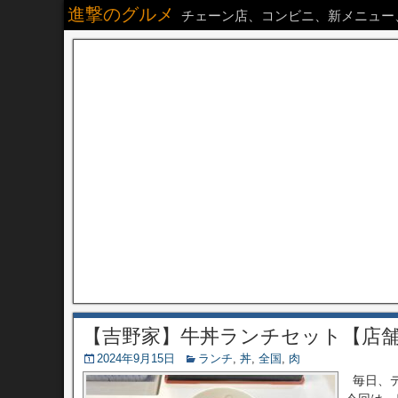
進撃のグルメ
チェーン店、コンビニ、新メニュー
【吉野家】牛丼ランチセット【店
2024年9月15日
ランチ
,
丼
,
全国
,
肉
毎日、デ