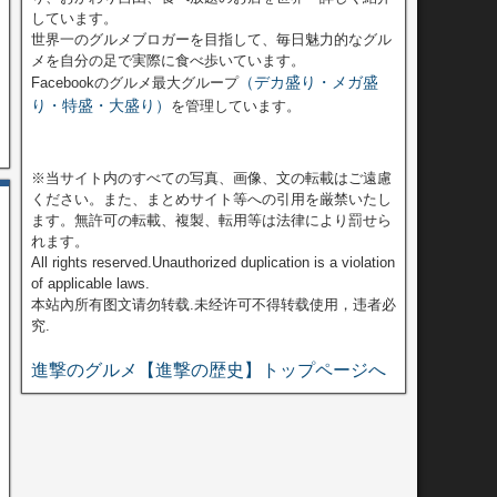
しています。
世界一のグルメブロガーを目指して、毎日魅力的なグル
メを自分の足で実際に食べ歩いています。
（デカ盛り・メガ盛
Facebookのグルメ最大グループ
り・特盛・大盛り）
を管理しています。
※当サイト内のすべての写真、画像、文の転載はご遠慮
ください。また、まとめサイト等への引用を厳禁いたし
ます。無許可の転載、複製、転用等は法律により罰せら
れます。
All rights reserved.Unauthorized duplication is a violation
of applicable laws.
本站內所有图文请勿转载.未经许可不得转载使用，违者必
究.
進撃のグルメ【進撃の歴史】トップページへ