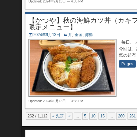
Updated: 2024年9月13日 — 4:35 PM
【かつや】秋の海鮮カツ丼（カキ
限定メニュー】
2024年9月13日
丼
,
全国
,
海鮮
毎日、デ
今回は、
気の超有
Pages
Updated: 2024年9月13日 — 3:38 PM
262 / 1,112
« 先頭
«
...
5
10
15
...
260
261