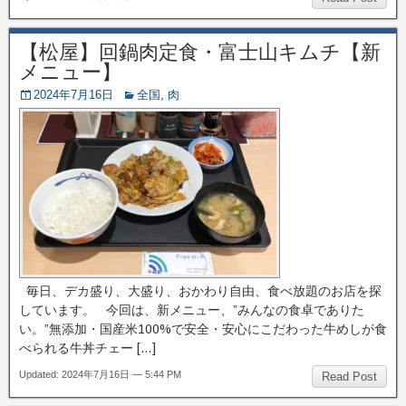
【松屋】回鍋肉定食・富士山キムチ【新
メニュー】
2024年7月16日
全国
,
肉
毎日、デカ盛り、大盛り、おかわり自由、食べ放題のお店を探
しています。 今回は、新メニュー、”みんなの食卓でありた
い。”無添加・国産米100%で安全・安心にこだわった牛めしが食
べられる牛丼チェー […]
Updated: 2024年7月16日 — 5:44 PM
Read Post