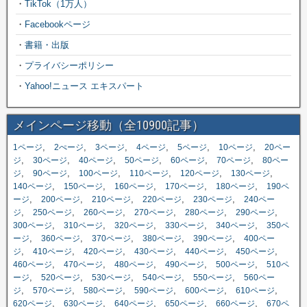
・
TikTok（1万人）
・
Facebookページ
・
書籍・出版
・
プライバシーポリシー
・
Yahoo!ニュース エキスパート
メインページ移動（全10900記事）
,
,
,
,
,
,
1ページ
2ぺージ
3ページ
4ページ
5ページ
10ページ
20ペー
,
,
,
,
,
,
ジ
30ページ
40ページ
50ページ
60ページ
70ページ
80ペー
,
,
,
,
,
,
ジ
90ページ
100ページ
110ページ
120ページ
130ページ
,
,
,
,
,
140ページ
150ページ
160ページ
170ページ
180ページ
190ペ
,
,
,
,
,
ージ
200ページ
210ページ
220ページ
230ページ
240ペー
,
,
,
,
,
,
ジ
250ページ
260ページ
270ページ
280ページ
290ページ
,
,
,
,
,
300ページ
310ページ
320ページ
330ページ
340ページ
350ペ
,
,
,
,
,
ージ
360ページ
370ページ
380ページ
390ページ
400ペー
,
,
,
,
,
,
ジ
410ページ
420ページ
430ページ
440ページ
450ページ
,
,
,
,
,
460ページ
470ページ
480ページ
490ページ
500ページ
510ペ
,
,
,
,
,
ージ
520ページ
530ページ
540ページ
550ページ
560ペー
,
,
,
,
,
,
ジ
570ページ
580ページ
590ページ
600ページ
610ページ
,
,
,
,
,
620ページ
630ページ
640ページ
650ページ
660ページ
670ペ