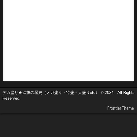
デカ盛り★進撃の歴史（メガ盛り・特盛・大盛りetc） © 2024 All Rights
Reserved.
Frontier Theme